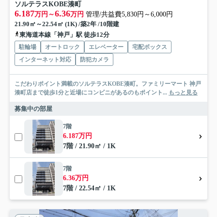
ソルテラスKOBE湊町
6.187
6.36
万円～
万円
管理/共益費5,830円～6,000円
21.90㎡～22.54㎡ (1K) /築2年 /10階建
東海道本線「神戸」駅 徒歩12分
駐輪場
オートロック
エレベーター
宅配ボックス
インターネット対応
防犯カメラ
こだわりポイント満載のソルテラスKOBE湊町。ファミリーマート 神戸
湊町店まで徒歩1分と近場にコンビニがあるのもポイント...
もっと見る
募集中の部屋
7階
6.187万円
7階 / 21.90㎡ / 1K
7階
6.36万円
7階 / 22.54㎡ / 1K