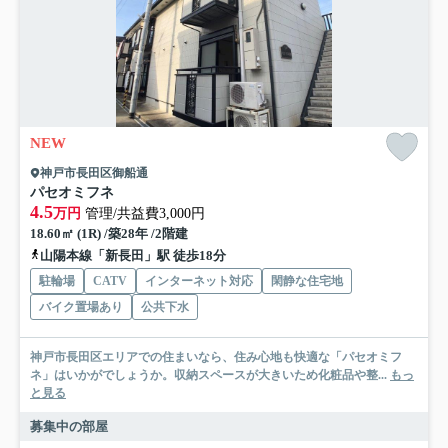
NEW
神戸市長田区御船通
パセオミフネ
4.5
万円
管理/共益費3,000円
18.60㎡ (1R) /築28年 /2階建
山陽本線「新長田」駅 徒歩18分
駐輪場
CATV
インターネット対応
閑静な住宅地
バイク置場あり
公共下水
神戸市長田区エリアでの住まいなら、住み心地も快適な「パセオミフ
ネ」はいかがでしょうか。収納スペースが大きいため化粧品や整...
もっ
と見る
募集中の部屋