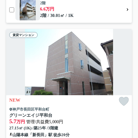
2階
6.6万円
2階 / 30.01㎡ / 1K
賃貸マンション
NEW
神戸市長田区平和台町
グリーンエイジ平和台
5.7
万円
管理/共益費5,000円
27.15㎡ (1K) /築25年 /3階建
山陽本線「新長田」駅 徒歩20分