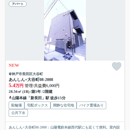
アパート
NEW
神戸市長田区大谷町
あんしん+大谷町08-2008
5.4
万円
管理/共益費6,000円
28.56㎡ (1R) /築5年 /2階建
山陽本線「新長田」駅 徒歩15分
駐輪場
宅配ボックス
閑静な住宅地
バイク置場あり
公共下水
あんしん+大谷町08-2008：山陽電鉄本線西代駅にも近くて便利。室内設