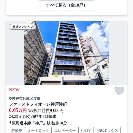
すべて見る（全18戸）
賃貸マンション
NEW
神戸市兵庫区湊町
ファーストフィオーレ神戸湊町
6.05
万円
管理/共益費9,000円
24.23㎡ (1K) /築7年 /15階建
東海道本線「神戸」駅 徒歩10分
駐輪場
オートロック
エレベーター
CATV
宅配ボックス