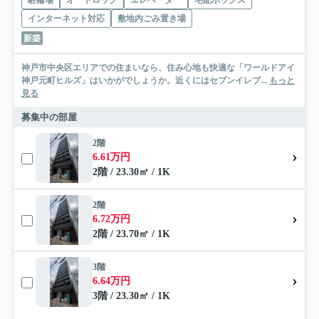
駐輪場
オートロック
エレベーター
宅配ボックス
インターネット対応
敷地内ごみ置き場
新築
神戸市中央区エリアでの住まいなら、住み心地も快適な「ワールドアイ
神戸元町ヒルズ」はいかがでしょうか。近くにはセブンイレブ...
もっと
見る
募集中の部屋
2階
6.61万円
2階 / 23.30㎡ / 1K
2階
6.72万円
2階 / 23.70㎡ / 1K
3階
6.64万円
3階 / 23.30㎡ / 1K