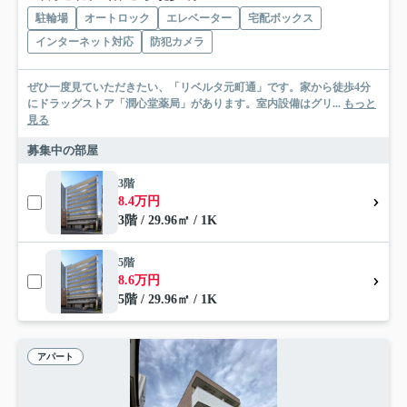
駐輪場
オートロック
エレベーター
宅配ボックス
インターネット対応
防犯カメラ
ぜひ一度見ていただきたい、「リベルタ元町通」です。家から徒歩4分
にドラッグストア「潤心堂薬局」があります。室内設備はグリ...
もっと
見る
募集中の部屋
3階
8.4万円
3階 / 29.96㎡ / 1K
5階
8.6万円
5階 / 29.96㎡ / 1K
アパート