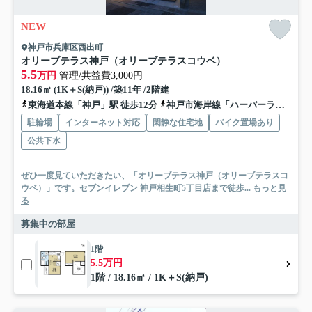
NEW
神戸市兵庫区西出町
オリーブテラス神戸（オリーブテラスコウベ）
5.5
万円
管理/共益費3,000円
18.16㎡ (1K＋S(納戸)) /築11年 /2階建
東海道本線「神戸」駅 徒歩12分
神戸市海岸線「ハーバーランド」駅 徒歩9分
駐輪場
インターネット対応
閑静な住宅地
バイク置場あり
公共下水
ぜひ一度見ていただきたい、「オリーブテラス神戸（オリーブテラスコ
ウベ）」です。セブンイレブン 神戸相生町5丁目店まで徒歩...
もっと見
る
募集中の部屋
1階
5.5万円
1階 / 18.16㎡ / 1K＋S(納戸)