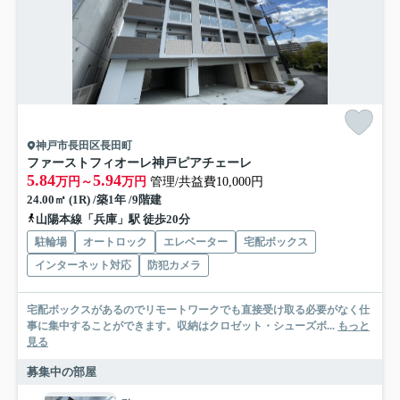
神戸市長田区長田町
ファーストフィオーレ神戸ピアチェーレ
5.84
5.94
万円～
万円
管理/共益費10,000円
24.00㎡ (1R) /築1年 /9階建
山陽本線「兵庫」駅 徒歩20分
駐輪場
オートロック
エレベーター
宅配ボックス
インターネット対応
防犯カメラ
宅配ボックスがあるのでリモートワークでも直接受け取る必要がなく仕
事に集中することができます。収納はクロゼット・シューズボ...
もっと
見る
募集中の部屋