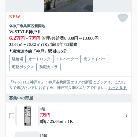
NEW
神戸市兵庫区新開地
W-STYLE神戸Ⅱ
6.2
7
万円～
万円
管理/共益費8,000円～10,000円
25.06㎡～26.32㎡ (1K) /築13年 /15階建
東海道本線「神戸」駅 徒歩5分
駐輪場
オートロック
エレベーター
光ファイバー
宅配ボックス
防犯カメラ
「W-STYLE神戸Ⅱ」：神戸市兵庫区エリアの新居にピッタリ。こだわ
りで選びたい方におすすめ。神戸市兵庫区エリアで住まい...
もっと見る
募集中の部屋
8階
7万円
8階 / 25.06㎡ / 1K
15階