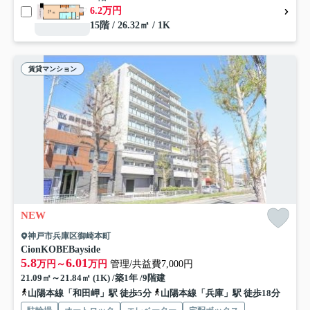
6.2万円
15階 / 26.32㎡ / 1K
賃貸マンション
NEW
神戸市兵庫区御崎本町
CionKOBEBayside
5.8
6.01
万円～
万円
管理/共益費7,000円
21.09㎡～21.84㎡ (1K) /築1年 /9階建
山陽本線「和田岬」駅 徒歩5分
山陽本線「兵庫」駅 徒歩18分