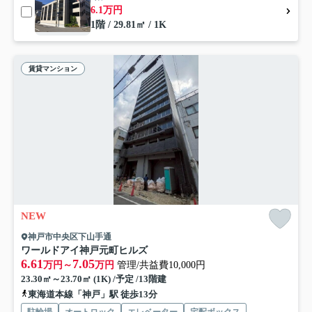
6.1万円
1階 / 29.81㎡ / 1K
賃貸マンション
NEW
神戸市中央区下山手通
ワールドアイ神戸元町ヒルズ
6.61
7.05
万円～
万円
管理/共益費10,000円
23.30㎡～23.70㎡ (1K) /予定 /13階建
東海道本線「神戸」駅 徒歩13分