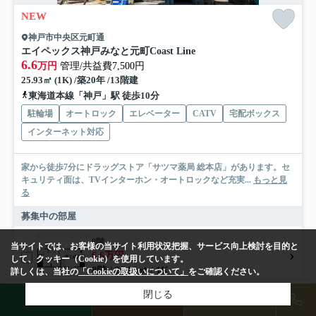
NEW
神戸市中央区元町通
エイペックス神戸みなと元町Coast Line
6.6
万円
管理/共益費7,500円
25.93㎡ (1K) /築20年 /13階建
東海道本線「神戸」駅 徒歩10分
駐輪場
オートロック
エレベーター
CATV
宅配ボックス
インターネット対応
家から徒歩7分にドラッグストア「サツマ薬局 総本店」があります。セ
キュリティ面は、TVインターホン・オートロックなど充実...
もっと見
る
募集中の部屋
8階
当サイトでは、お客様の当サイト利用状況把握、サービス向上検討を目的と
6.6万円
して、クッキー（Cookie）を使用しています。
8階 / 25.93㎡ / 1K
詳しくは、当社の
「Cookieの取扱いについて」
をご確認ください。
検索条件を変更
閉じる
まとめてお問い合わせ
LINE
物件検索
店舗予約
アパート