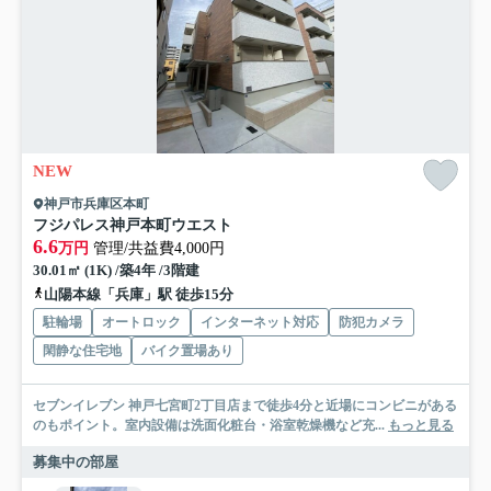
NEW
神戸市兵庫区本町
フジパレス神戸本町ウエスト
6.6
万円
管理/共益費4,000円
30.01㎡ (1K) /築4年 /3階建
山陽本線「兵庫」駅 徒歩15分
駐輪場
オートロック
インターネット対応
防犯カメラ
閑静な住宅地
バイク置場あり
セブンイレブン 神戸七宮町2丁目店まで徒歩4分と近場にコンビニがある
のもポイント。室内設備は洗面化粧台・浴室乾燥機など充...
もっと見る
募集中の部屋