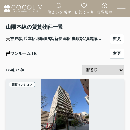
山陽本線の賃貸物件一覧
変更
神戸駅,兵庫駅,和田岬駅,新長田駅,鷹取駅,須磨海浜公園駅,須磨駅,塩屋駅,垂水駅,舞子駅,朝霧駅,明石駅,西明石駅,大久保駅,魚住駅,土山駅,東加古川駅,加古川駅,宝殿駅,曽根駅,ひめじ別所駅,御着駅,東姫路駅,姫路駅,手柄山平和公園駅,英賀保駅,はりま勝原駅,網干駅,竜野駅,相生駅,有年駅,上郡駅,三石駅,吉永駅,和気駅,熊山駅,万富駅,瀬戸駅,上道駅,東岡山駅,高島駅,西川原駅,岡山駅,北長瀬駅,庭瀬駅,中庄駅,倉敷駅,西阿知駅,新倉敷駅,金光駅,鴨方駅,里庄駅,笠岡駅,大門駅,東福山駅,福山駅,備後赤坂駅,松永駅,東尾道駅,尾道駅,糸崎駅,三原駅,本郷駅,河内駅,入野駅,白市駅,西高屋駅,西条駅,寺家駅,八本松駅,瀬野駅,中野東駅,安芸中野駅,海田市駅,向洋駅,天神川駅,広島駅,新白島駅,横川駅,西広島駅,新井口駅,五日市駅,廿日市駅,宮内串戸駅,阿品駅,宮島口駅,前空駅,大野浦駅,玖波駅,大竹駅,和木駅,岩国駅,南岩国駅,藤生駅,通津駅,由宇駅,神代駅,大畠駅,柳井港駅,柳井駅,田布施駅,岩田駅,島田駅,光駅,下松駅,櫛ケ浜駅,徳山駅,新南陽駅,福川駅,戸田駅,富海駅,防府駅,大道駅,四辻駅,新山口駅,嘉川駅,本由良駅,厚東駅,宇部駅,小野田駅,厚狭駅,埴生駅,小月駅,長府駅,新下関駅,幡生駅,下関駅,門司駅
変更
ワンルーム,1K
125
棟
225
件
賃貸マンション