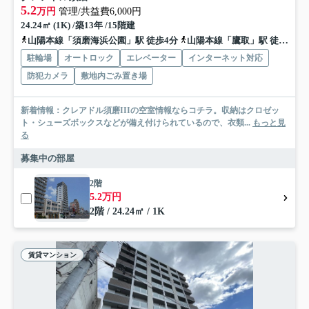
5.2
万円
管理/共益費6,000円
24.24㎡ (1K) /築13年 /15階建
山陽本線「須磨海浜公園」駅 徒歩4分
山陽本線「鷹取」駅 徒歩15分
駐輪場
オートロック
エレベーター
インターネット対応
防犯カメラ
敷地内ごみ置き場
新着情報：クレアドル須磨IIIの空室情報ならコチラ。収納はクロゼッ
ト・シューズボックスなどが備え付けられているので、衣類...
もっと見
る
募集中の部屋
2階
5.2万円
2階 / 24.24㎡ / 1K
賃貸マンション