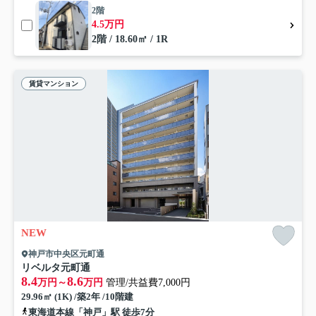
2階
4.5万円
2階 / 18.60㎡ / 1R
賃貸マンション
NEW
神戸市中央区元町通
リベルタ元町通
8.4
8.6
万円～
万円
管理/共益費7,000円
29.96㎡ (1K) /築2年 /10階建
東海道本線「神戸」駅 徒歩7分