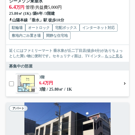
ジーメゾン東垂水
6.4
万円
管理/共益費5,000円
25.80㎡ (1K) /築6年 /3階建
山陽本線「垂水」駅 徒歩18分
駐輪場
オートロック
宅配ボックス
インターネット対応
敷地内ごみ置き場
閑静な住宅地
近くにはファミリーマート 垂水泉が丘二丁目店(徒歩4分)がありちょっ
とした買い物に便利です。セキュリティ面は、TVインタ...
もっと見る
募集中の部屋
3階
6.4万円
3階 / 25.80㎡ / 1K
アパート