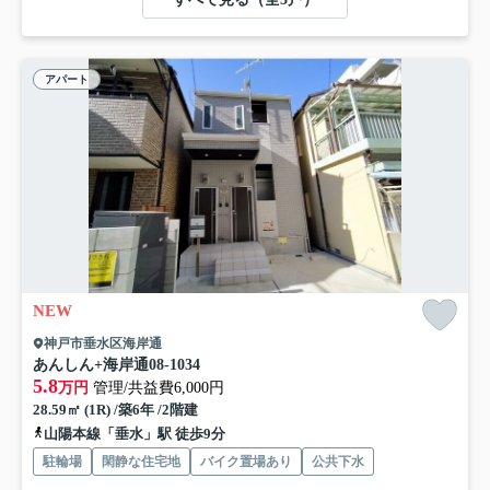
アパート
NEW
神戸市垂水区海岸通
あんしん+海岸通08-1034
5.8
万円
管理/共益費6,000円
28.59㎡ (1R) /築6年 /2階建
山陽本線「垂水」駅 徒歩9分
駐輪場
閑静な住宅地
バイク置場あり
公共下水