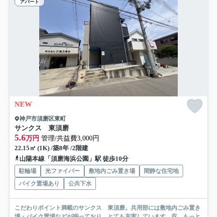
アパート
NEW
神戸市須磨区東町
サンクス 東須磨
5.6
万円
管理/共益費3,000円
22.15㎡ (1K) /築8年 /2階建
山陽本線「須磨海浜公園」駅 徒歩10分
駐輪場
光ファイバー
敷地内ごみ置き場
閑静な住宅地
バイク置場あり
公共下水
こだわりポイント満載のサンクス 東須磨。共用部には敷地内ごみ置き
場・バイク置場などが揃っており、とても充実しています。収...
もっと