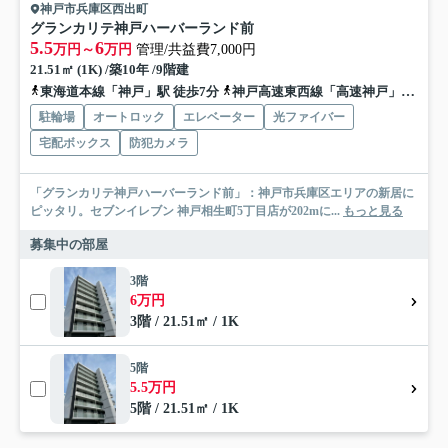
神戸市兵庫区西出町
グランカリテ神戸ハーバーランド前
5.5
6
万円～
万円
管理/共益費7,000円
21.51㎡ (1K) /築10年 /9階建
東海道本線「神戸」駅 徒歩7分
神戸高速東西線「高速神戸」駅 徒歩10分
駐輪場
オートロック
エレベーター
光ファイバー
宅配ボックス
防犯カメラ
「グランカリテ神戸ハーバーランド前」：神戸市兵庫区エリアの新居に
ピッタリ。セブンイレブン 神戸相生町5丁目店が202mに...
もっと見る
募集中の部屋
3階
6万円
3階 / 21.51㎡ / 1K
5階
5.5万円
5階 / 21.51㎡ / 1K