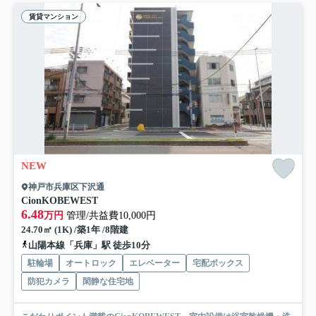
賃貸マンション
NEW
神戸市兵庫区下沢通
CionKOBEWEST
6.48
万円
管理/共益費10,000円
24.70㎡ (1K) /築1年 /8階建
山陽本線「兵庫」駅 徒歩10分
駐輪場
オートロック
エレベーター
宅配ボックス
防犯カメラ
閑静な住宅地