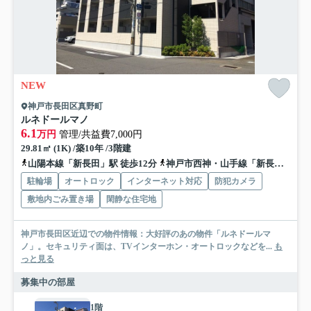
NEW
神戸市長田区真野町
ルネドールマノ
6.1
万円
管理/共益費7,000円
29.81㎡ (1K) /築10年 /3階建
山陽本線「新長田」駅 徒歩12分
神戸市西神・山手線「新長田」駅 徒歩12分
駐輪場
オートロック
インターネット対応
防犯カメラ
敷地内ごみ置き場
閑静な住宅地
神戸市長田区近辺での物件情報：大好評のあの物件「ルネドールマ
ノ」。セキュリティ面は、TVインターホン・オートロックなどを...
も
っと見る
募集中の部屋
1階