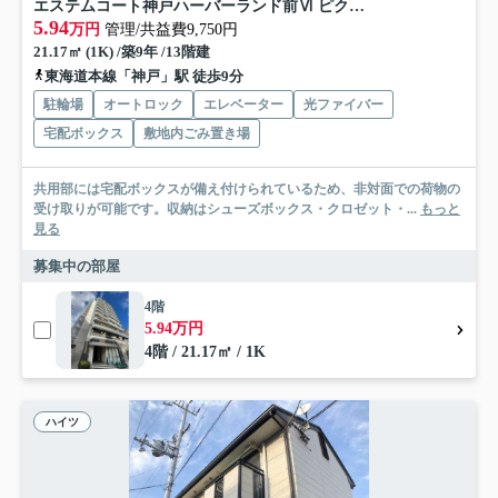
エステムコート神戸ハーバーランド前Ⅵ ピクシス
5.94
万円
管理/共益費9,750円
21.17㎡ (1K) /築9年 /13階建
東海道本線「神戸」駅 徒歩9分
駐輪場
オートロック
エレベーター
光ファイバー
宅配ボックス
敷地内ごみ置き場
共用部には宅配ボックスが備え付けられているため、非対面での荷物の
受け取りが可能です。収納はシューズボックス・クロゼット・...
もっと
見る
募集中の部屋
4階
5.94万円
4階 / 21.17㎡ / 1K
ハイツ