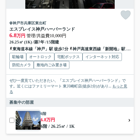
神戸市兵庫区東出町
エスプレイス神戸ハーバーランド
6.8
万円
管理/共益費10,000円
26.25㎡ (1K) /築7年 /15階建
東海道本線「神戸」駅 徒歩7分
神戸高速東西線「新開地」駅 徒歩10分
駐輪場
オートロック
宅配ボックス
インターネット対応
防犯カメラ
敷地内ごみ置き場
ぜひ一度見ていただきたい、「エスプレイス神戸ハーバーランド」で
す。近くにはファミリーマート 東川崎町店(徒歩2分)があり...
もっと見
る
募集中の部屋
6階
6.8万円
6階 / 26.25㎡ / 1K