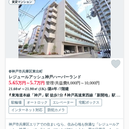
賃貸マンション
神戸市兵庫区東出町
レジュールアッシュ神戸ハーバーランド
5.65
5.7
万円～
万円
管理/共益費8,000円～10,000円
21.60㎡～21.90㎡ (1K) /築4年 /7階建
東海道本線「神戸」駅 徒歩7分
神戸高速東西線「新開地」駅 徒歩10分
駐輪場
オートロック
エレベーター
宅配ボックス
インターネット対応
防犯カメラ
神戸市兵庫区エリアでの住まいなら、住み心地も快適な「レジュールア