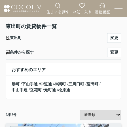
東出町の賃貸物件一覧
変更
東出町
変更
条件から探す
おすすめのエリア
湊町
/
下山手通
/
中道通
/
神楽町
/
三川口町
/
荒田町
/
中山手通
/
立花町
/
元町通
/
松原通
2
棟
3
件