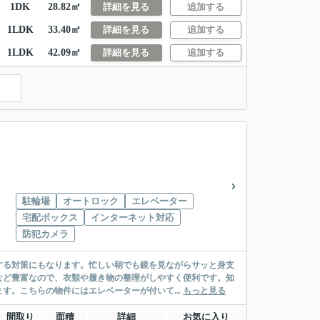
1DK
28.82㎡
詳細を見る
追加する
1LDK
33.40㎡
詳細を見る
追加する
1LDK
42.09㎡
詳細を見る
追加する
駐輪場
オートロック
エレベーター
宅配ボックス
インターネット対応
防犯カメラ
する対策にもなります。忙しい朝でも鏡を見ながらサッと身支
など豊富なので、衣類や履き物の整理がしやすく便利です。知
す。こちらの物件にはエレベーターが付いて...
もっと見る
間取り
面積
詳細
お気に入り