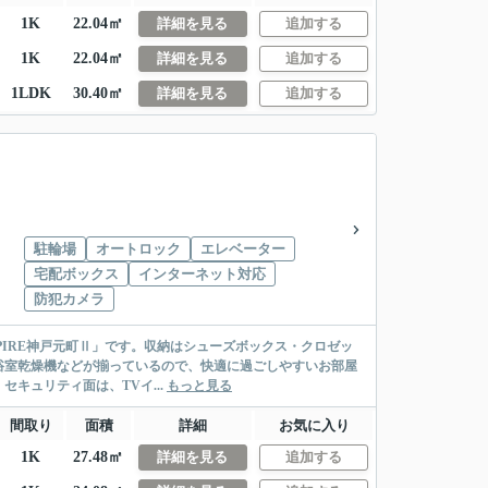
1K
22.04㎡
詳細を見る
追加する
1K
22.04㎡
詳細を見る
追加する
1LDK
30.40㎡
詳細を見る
追加する
駐輪場
オートロック
エレベーター
宅配ボックス
インターネット対応
防犯カメラ
 SPIRE神戸元町Ⅱ」です。収納はシューズボックス・クロゼッ
浴室乾燥機などが揃っているので、快適に過ごしやすいお部屋
キュリティ面は、TVイ...
もっと見る
間取り
面積
詳細
お気に入り
1K
27.48㎡
詳細を見る
追加する