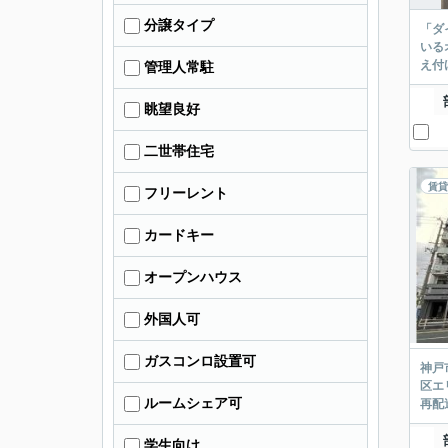
分譲タイプ
「ダ
いる
え付
管理人常駐
眺望良好
二世帯住宅
賃貸
フリーレント
カードキー
オープンハウス
外国人可
ガスコンロ設置可
神戸
区エ
ルームシェア可
再配
学生向け