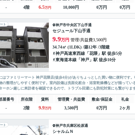
6.5
-
4階
10,000円
0万円
0万円
万円
ート
神戸市中央区
下山手通
セジュール下山手通
9.9
万円
管理/共益費3,500円
34.74㎡ (1LDK) /築12年 /3階建
神戸高速東西線
「
花隈
」駅 徒歩5分
東海道本線
「
神戸
」駅 徒歩10分
にはファミリーマート 神戸花隈店(徒歩4分)がありちょっとした買い物に便利です
物の整理がしやすく便利です。室内設備は洗面化粧台・浴室乾燥機などが揃ってい
ターホン越しに来訪者を確認できるので、トラブル回避にも防犯対策にも繋がります。
部屋番号
所在階
賃料
管理費・共益費
敷金/保証金
礼金
9.9
-
2階
3,500円
0万円
2ヶ月
万円
ート
神戸市兵庫区
松原通
シャルムＮ