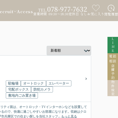
078-977-7632
TEL.
ecruit
Access
営業時間 09:30～18:30
定休日 なし
お気に入り
閲覧履歴
LINE
電話
相談
店舗予約
物件検索
駐輪場
オートロック
エレベーター
宅配ボックス
防犯カメラ
敷地内ごみ置き場
ュリティ面は、オートロック・TVインターホンなどを設置して
いるので、快適に過ごしやすいお部屋になります。収納はクロ
兵庫区での住まい探しを当社スタッフ...
もっと見る