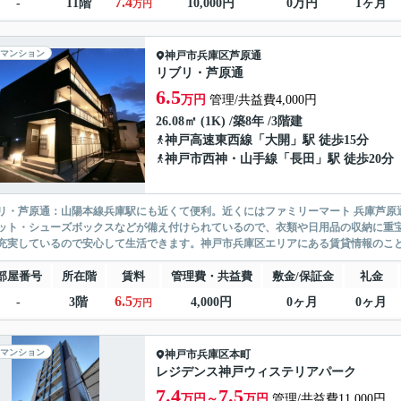
7.4
-
11階
10,000円
0万円
1ヶ月
万円
マンション
神戸市兵庫区
芦原通
リブリ・芦原通
6.5
万円
管理/共益費4,000円
26.08㎡ (1K) /築8年 /3階建
神戸高速東西線
「
大開
」駅 徒歩15分
神戸市西神・山手線
「
長田
」駅 徒歩20分
リ・芦原通：山陽本線兵庫駅にも近くて便利。近くにはファミリーマート 兵庫芦原通
ット・シューズボックスなどが備え付けられているので、衣類や日用品の収納に重宝
充実しているので安心して生活できます。神戸市兵庫区エリアにある賃貸情報のことな
部屋番号
所在階
賃料
管理費・共益費
敷金/保証金
礼金
6.5
-
3階
4,000円
0ヶ月
0ヶ月
万円
マンション
神戸市兵庫区
本町
レジデンス神戸ウィステリアパーク
7.4
7.5
万円～
万円
管理/共益費11,000円