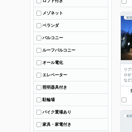
ロフト付き
メゾネット
賃貸
ベランダ
バルコニー
ルーフバルコニー
オール電化
リブ
エレベーター
ロゼ
など
照明器具付き
駐輪場
バイク置場あり
賃貸
家具・家電付き