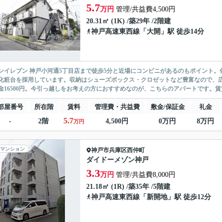
5.7
万円
管理/共益費4,500円
20.31㎡ (1K) /築29年 /2階建
神戸高速東西線
「
大開
」駅 徒歩14分
ンイレブン 神戸小河通5丁目店まで徒歩5分と近場にコンビニがあるのもポイント
化粧台を採用しています。収納はシューズボックス・クロゼットなど豊富なので、
金16500円。今引っ越しをお考えの方におすすめなのが、こちらのアパートです。賃
部屋番号
所在階
賃料
管理費・共益費
敷金/保証金
礼金
5.7
-
2階
4,500円
0万円
8万円
万円
マンション
神戸市兵庫区
西仲町
ダイドーメゾン神戸
3.3
万円
管理/共益費8,000円
21.18㎡ (1R) /築35年 /5階建
神戸高速東西線
「
新開地
」駅 徒歩12分