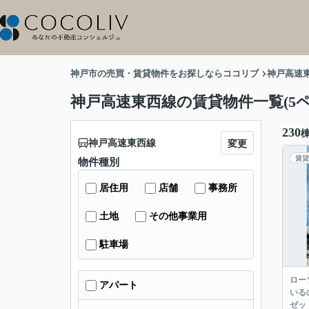
神戸市の売買・賃貸物件をお探しならココリブ
神戸高速
神戸高速東西線の賃貸物件一覧(5ペ
230
神戸高速東西線
変更
賃貸
物件種別
居住用
店舗
事務所
土地
その他事業用
駐車場
ロー
アパート
いる
ゼッ