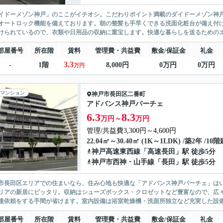
イドーメゾン神戸」のここがイチオシ。こだわりポイント満載のダイドーメゾン神
オートロック機能を備えております。朝の整髪も手早くできる洗面化粧台が備え付
けられているので、衣類や日用品の収納に重宝します。快適な暮らしを送るためのエ
部屋番号
所在階
賃料
管理費・共益費
敷金/保証金
礼金
3.3
-
1階
8,000円
0万円
0万円
万円
マンション
神戸市長田区
二番町
アドバンス神戸パーチェ
6.3
8.3
万円～
万円
管理/共益費3,300円～4,600円
22.04㎡～30.40㎡ (1K～1LDK) /築2年 /10階
神戸高速東西線
「
高速長田
」駅 徒歩5分
神戸市西神・山手線
「
長田
」駅 徒歩5分
市長田区エリアでの住まいなら、住み心地も快適な「アドバンス神戸パーチェ」は
リアの新居にピッタリ。収納はシューズボックス・クロゼットなど豊富なので、広
達依頼をする手間が省けます。室内設備は浴室乾燥機・洗面所独立など充実した設備
部屋番号
所在階
賃料
管理費・共益費
敷金/保証金
礼金