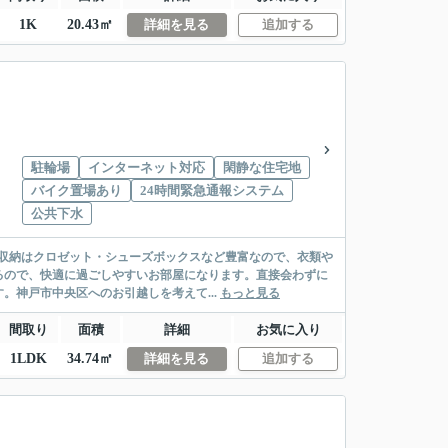
1K
20.43㎡
詳細を見る
追加する
駐輪場
インターネット対応
閑静な住宅地
バイク置場あり
24時間緊急通報システム
公共下水
。収納はクロゼット・シューズボックスなど豊富なので、衣類や
るので、快適に過ごしやすいお部屋になります。直接会わずに
神戸市中央区へのお引越しを考えて...
もっと見る
間取り
面積
詳細
お気に入り
1LDK
34.74㎡
詳細を見る
追加する