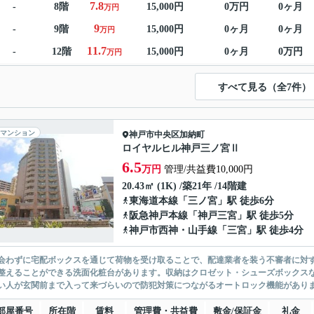
7.8
-
8階
15,000円
0万円
0ヶ月
万円
9
-
9階
15,000円
0ヶ月
0ヶ月
万円
11.7
-
12階
15,000円
0ヶ月
0万円
万円
すべて見る（全7件）
マンション
神戸市中央区
加納町
ロイヤルヒル神戸三ノ宮Ⅱ
6.5
万円
管理/共益費10,000円
20.43㎡ (1K) /築21年 /14階建
東海道本線
「
三ノ宮
」駅 徒歩6分
阪急神戸本線
「
神戸三宮
」駅 徒歩5分
神戸市西神・山手線
「
三宮
」駅 徒歩4分
会わずに宅配ボックスを通じて荷物を受け取ることで、配達業者を装う不審者に対
整えることができる洗面化粧台があります。収納はクロゼット・シューズボックス
い人が玄関前まで入って来づらいので防犯対策につながるオートロック機能がありま
部屋番号
所在階
賃料
管理費・共益費
敷金/保証金
礼金