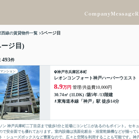
Company
Message
R
東西線の賃貸物件一覧
5ページ目
ージ目)
493
棟
件
マンション
神戸市兵庫区
本町
レオンコンフォート神戸ハーバーウエスト
8.9
万円
管理/共益費10,000円
30.74㎡ (1LDK) /築5年 /13階建
東海道本線
「
神戸
」駅 徒歩14分
ソン 神戸兵庫町二丁目店まで徒歩3分と近場にコンビニがあるのもポイント。セキ
ので安全面でも優れております。室内設備は洗面化粧台・浴室乾燥機などが揃って
ト・シューズボックスなど豊富なので、広々と空間を利用することも可能です。神戸市