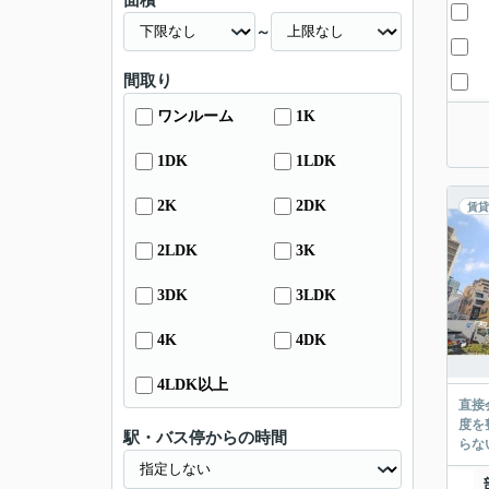
面積
～
間取り
ワンルーム
1K
1DK
1LDK
2K
2DK
賃貸
2LDK
3K
3DK
3LDK
4K
4DK
4LDK以上
直接
度を
駅・バス停からの時間
らな