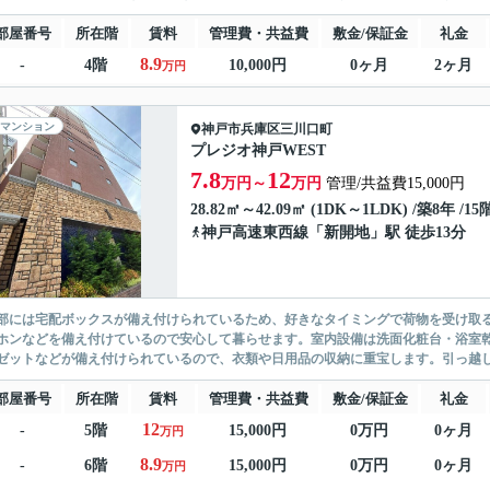
部屋番号
所在階
賃料
管理費・共益費
敷金/保証金
礼金
8.9
-
4階
10,000円
0ヶ月
2ヶ月
万円
マンション
神戸市兵庫区
三川口町
プレジオ神戸WEST
7.8
12
万円～
万円
管理/共益費15,000円
28.82㎡～42.09㎡ (1DK～1LDK) /築8年 /1
神戸高速東西線
「
新開地
」駅 徒歩13分
部には宅配ボックスが備え付けられているため、好きなタイミングで荷物を受け取る
ホンなどを備え付けているので安心して暮らせます。室内設備は洗面化粧台・浴室
ゼットなどが備え付けられているので、衣類や日用品の収納に重宝します。引っ越し
部屋番号
所在階
賃料
管理費・共益費
敷金/保証金
礼金
12
-
5階
15,000円
0万円
0ヶ月
万円
8.9
-
6階
15,000円
0万円
0ヶ月
万円