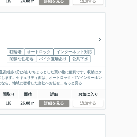
1K
24.08㎡
詳細を見る
追加する
駐輪場
オートロック
インターネット対応
閑静な住宅地
バイク置場あり
公共下水
店(徒歩3分)がありちょっとした買い物に便利です。収納はク
します。セキュリティ面は、オートロック・TVインターホン
ら、地域に密着した当社へお任せ...
もっと見る
間取り
面積
詳細
お気に入り
1K
26.08㎡
詳細を見る
追加する