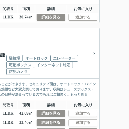
間取り
面積
詳細
お気に入り
1LDK
30.74㎡
詳細を見る
追加する
5階建
駐輪場
オートロック
エレベーター
宅配ボックス
インターネット対応
防犯カメラ
ことができます。セキュリティ面は、オートロック・TVイン
乾燥機など大変充実しております。収納はシューズボックス・
の日時が決まっているのであればご相談く...
もっと見る
間取り
面積
詳細
お気に入り
1LDK
42.09㎡
詳細を見る
追加する
1LDK
33.40㎡
詳細を見る
追加する