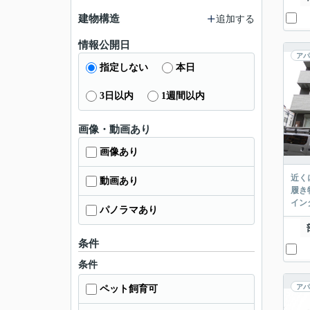
建物構造
追加する
情報公開日
アパ
指定しない
本日
3日以内
1週間以内
画像・動画あり
画像あり
近く
動画あり
履き
イン
パノラマあり
条件
条件
アパ
ペット飼育可