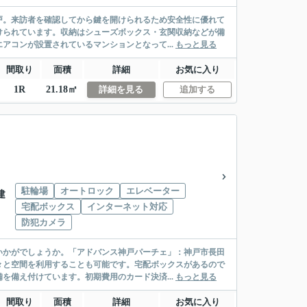
戸。来訪者を確認してから鍵を開けられるため安全性に優れて
けられています。収納はシューズボックス・玄関収納などが備
アコンが設置されているマンションとなって...
もっと見る
間取り
面積
詳細
お気に入り
1R
21.18㎡
詳細を見る
追加する
駐輪場
オートロック
エレベーター
建
宅配ボックス
インターネット対応
防犯カメラ
いかがでしょうか。「アドバンス神戸パーチェ」：神戸市長田
々と空間を利用することも可能です。宅配ボックスがあるので
を備え付けています。初期費用のカード決済...
もっと見る
間取り
面積
詳細
お気に入り