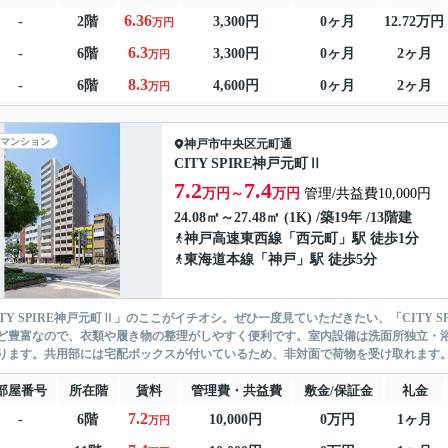
6.36
-
2階
3,300円
0ヶ月
12.72万円
万円
6.3
-
6階
3,300円
0ヶ月
2ヶ月
万円
8.3
-
6階
4,600円
0ヶ月
2ヶ月
万円
マンション
神戸市中央区
元町通
CITY SPIRE神戸元町Ⅱ
7.2
7.4
万円～
万円
管理/共益費10,000円
24.08㎡～27.48㎡ (1K) /築19年 /13階建
神戸高速東西線
「
西元町
」駅 徒歩1分
東海道本線
「
神戸
」駅 徒歩5分
ITY SPIRE神戸元町Ⅱ」のここがイチオシ。ぜひ一度見ていただきたい、「CITY
ど豊富なので、衣類や履き物の整理がしやすく便利です。室内設備は洗面所独立・
ります。共用部には宅配ボックスが付いているため、非対面で荷物を受け取れます。セ
部屋番号
所在階
賃料
管理費・共益費
敷金/保証金
礼金
7.2
-
6階
10,000円
0万円
1ヶ月
万円