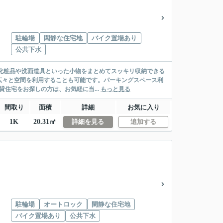
駐輪場
閑静な住宅地
バイク置場あり
公共下水
。化粧品や洗面道具といった小物をまとめてスッキリ収納できる
広々と空間を利用することも可能です。パーキングスペース利
貸住宅をお探しの方は、お気軽に当...
もっと見る
間取り
面積
詳細
お気に入り
1K
20.31㎡
詳細を見る
追加する
駐輪場
オートロック
閑静な住宅地
バイク置場あり
公共下水