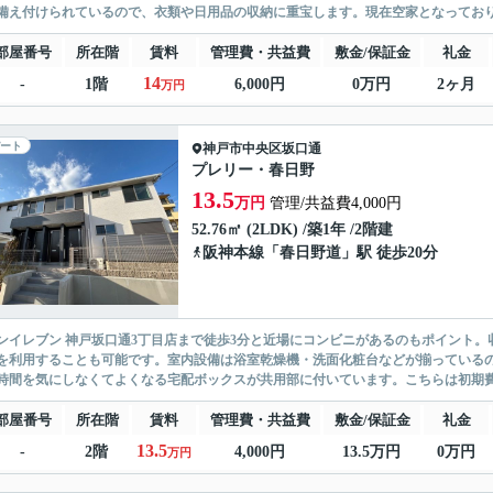
備え付けられているので、衣類や日用品の収納に重宝します。現在空家となっており
部屋番号
所在階
賃料
管理費・共益費
敷金/保証金
礼金
14
-
1階
6,000円
0万円
2ヶ月
万円
ート
神戸市中央区
坂口通
プレリー・春日野
13.5
万円
管理/共益費4,000円
52.76㎡ (2LDK) /築1年 /2階建
阪神本線
「
春日野道
」駅 徒歩20分
ンイレブン 神戸坂口通3丁目店まで徒歩3分と近場にコンビニがあるのもポイント
を利用することも可能です。室内設備は浴室乾燥機・洗面化粧台などが揃っている
時間を気にしなくてよくなる宅配ボックスが共用部に付いています。こちらは初期費用
部屋番号
所在階
賃料
管理費・共益費
敷金/保証金
礼金
13.5
-
2階
4,000円
13.5万円
0万円
万円