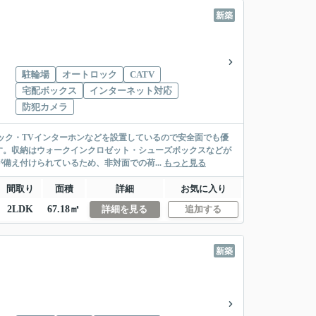
新築
駐輪場
オートロック
CATV
宅配ボックス
インターネット対応
防犯カメラ
ック・TVインターホンなどを設置しているので安全面でも優
す。収納はウォークインクロゼット・シューズボックスなどが
え付けられているため、非対面での荷...
もっと見る
間取り
面積
詳細
お気に入り
2LDK
67.18㎡
詳細を見る
追加する
新築