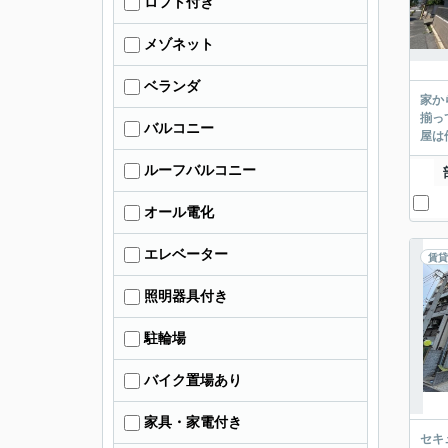
ロフト付き
メゾネット
ベランダ
家か
揃っ
バルコニー
屋は
ルーフバルコニー
オール電化
エレベーター
賃貸
照明器具付き
駐輪場
バイク置場あり
家具・家電付き
セキ