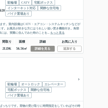
駐輪場
CATV
宅配ボックス
インターネット対応
閑静な住宅地
20
バイク置場あり
ります。室内設備はCATV・エアコン・システムキッチンなどが
ます。お風呂が好きな方にはうれしい追い焚き機能付き。角部
は、実際に住んでみた時のことを...
もっと見る
間取り
面積
詳細
お気に入り
2LDK
56.56㎡
詳細を見る
追加する
駐輪場
オートロック
エレベーター
宅配ボックス
閑静な住宅地
バイク置場あり
ばっちりです。荷物の受け取りに時間指定をしていればその時