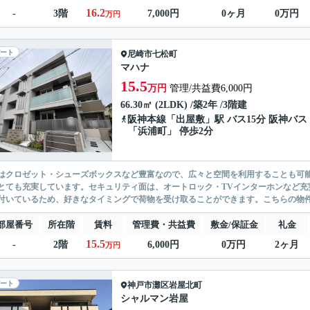
16.2
-
3階
7,000円
0ヶ月
0万円
万円
ート
尼崎市
七松町
マハナ
15.5
万円
管理/共益費6,000円
66.30㎡ (2LDK) /築2年 /3階建
阪神本線
「
出屋敷
」駅 バス15分 阪神バス
「浜浦町」 停歩2分
はクロゼット・シューズボックスなど豊富なので、広々と空間を利用することも可
とても充実しています。セキュリティ面は、オートロック・TVインターホンなど充
付いているため、好きなタイミングで荷物を受け取ることができます。こちらの物件
部屋番号
所在階
賃料
管理費・共益費
敷金/保証金
礼金
15.5
-
2階
6,000円
0万円
2ヶ月
万円
ート
神戸市灘区
岩屋北町
シャルマン岩屋