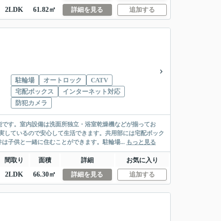
2LDK
61.82㎡
詳細を見る
追加する
駐輪場
オートロック
CATV
宅配ボックス
インターネット対応
防犯カメラ
能です。室内設備は洗面所独立・浴室乾燥機などが揃ってお
実しているので安心して生活できます。共用部には宅配ボック
は子供と一緒に住むことができます。駐輪場...
もっと見る
間取り
面積
詳細
お気に入り
2LDK
66.30㎡
詳細を見る
追加する