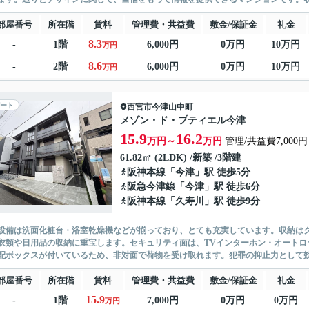
部屋番号
所在階
賃料
管理費・共益費
敷金/保証金
礼金
8.3
-
1階
6,000円
0万円
10万円
万円
8.6
-
2階
6,000円
0万円
10万円
万円
ート
西宮市
今津山中町
メゾン・ド・プティエル今津
15.9
16.2
万円～
万円
管理/共益費7,000円
61.82㎡ (2LDK) /新築 /3階建
阪神本線
「
今津
」駅 徒歩5分
阪急今津線
「
今津
」駅 徒歩6分
阪神本線
「
久寿川
」駅 徒歩9分
設備は洗面化粧台・浴室乾燥機などが揃っており、とても充実しています。収納は
衣類や日用品の収納に重宝します。セキュリティ面は、TVインターホン・オートロ
配ボックスが付いているため、非対面で荷物を受け取れます。犯罪の抑止力として効果
部屋番号
所在階
賃料
管理費・共益費
敷金/保証金
礼金
15.9
-
1階
7,000円
0万円
0万円
万円