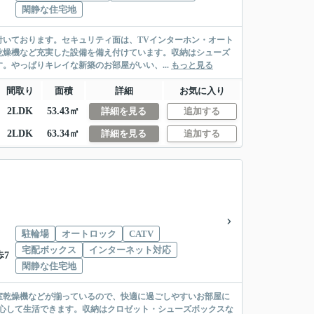
閑静な住宅地
いております。セキュリティ面は、TVインターホン・オート
乾燥機など充実した設備を備え付けています。収納はシューズ
。やっぱりキレイな新築のお部屋がいい、...
もっと見る
間取り
面積
詳細
お気に入り
2LDK
53.43㎡
詳細を見る
追加する
2LDK
63.34㎡
詳細を見る
追加する
駐輪場
オートロック
CATV
宅配ボックス
インターネット対応
歩7
閑静な住宅地
室乾燥機などが揃っているので、快適に過ごしやすいお部屋に
心して生活できます。収納はクロゼット・シューズボックスな