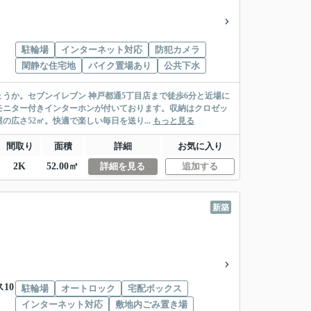
駐輪場
インターネット対応
防犯カメラ
閑静な住宅地
バイク置場あり
公共下水
うか。セブンイレブン 神戸都通5丁目店まで徒歩6分と近場に
モニター付きインターホンが付いております。収納はクロゼッ
広さ52㎡。快適で楽しい毎日を送り...
もっと見る
間取り
面積
詳細
お気に入り
2K
52.00㎡
詳細を見る
追加する
新築
10
駐輪場
オートロック
宅配ボックス
インターネット対応
敷地内ごみ置き場