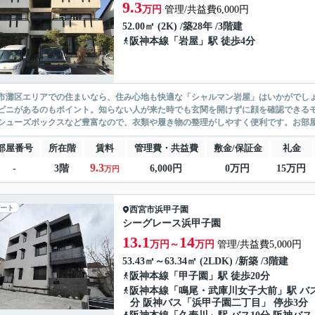
9.3
万円
管理/共益費6,000円
52.00㎡ (2K) /築28年 /3階建
阪神本線
「
岩屋
」駅 徒歩4分
市灘区エリアでの住まいなら、住み心地も快適な「シャルマン岩屋」はいかがでしょ
ビニがあるのもポイント。知らない人が来た時でも玄関を開けずに顔を確認できる
シューズボックスなど豊富なので、衣類や履き物の整理がしやすく便利です。お部屋の
部屋番号
所在階
賃料
管理費・共益費
敷金/保証金
礼金
9.3
-
3階
6,000円
0万円
15万円
万円
ート
西宮市
浜甲子園
シーグレース浜甲子園
13.1
14
万円～
万円
管理/共益費5,000円
53.43㎡～63.34㎡ (2LDK) /新築 /3階建
阪神本線
「
甲子園
」駅 徒歩20分
阪神本線
「
鳴尾・武庫川女子大前
」駅 バス
分 阪神バス「浜甲子園二丁目」 停歩3分