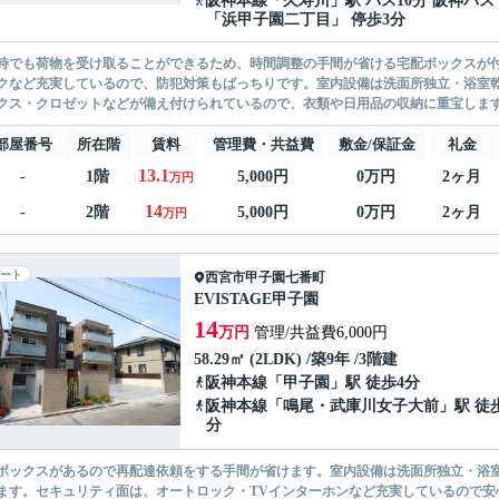
阪神本線
「
久寿川
」駅 バス10分 阪神バス
「浜甲子園二丁目」 停歩3分
時でも荷物を受け取ることができるため、時間調整の手間が省ける宅配ボックスが付
クなど充実しているので、防犯対策もばっちりです。室内設備は洗面所独立・浴室
クス・クロゼットなどが備え付けられているので、衣類や日用品の収納に重宝します
部屋番号
所在階
賃料
管理費・共益費
敷金/保証金
礼金
13.1
-
1階
5,000円
0万円
2ヶ月
万円
14
-
2階
5,000円
0万円
2ヶ月
万円
ート
西宮市
甲子園七番町
EVISTAGE甲子園
14
万円
管理/共益費6,000円
58.29㎡ (2LDK) /築9年 /3階建
阪神本線
「
甲子園
」駅 徒歩4分
阪神本線
「
鳴尾・武庫川女子大前
」駅 徒
分
ボックスがあるので再配達依頼をする手間が省けます。室内設備は洗面所独立・浴
ます。セキュリティ面は、オートロック・TVインターホンなど充実しているので安