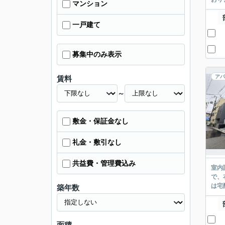
マンション
一戸建て
募集中のみ表示
アパ
賃料
～
敷金・保証金なし
礼金・敷引なし
共益費・管理費込み
室内
で、
は宅
築年数