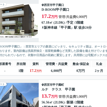
ート
西宮市
甲子園口
D-ROOM甲子園口
17.2
万円
管理/共益費6,000円
67.18㎡ (2LDK) /予定 /3階建
阪神本線
「
甲子園
」駅 徒歩24分
-ROOM甲子園口」：西宮市エリアの新居にピッタリ。セキュリティ面は、オートロ
おります。室内設備は洗面所独立・浴室乾燥機など充実した設備を備え付けていま
付けられているので、衣類や日用品の収納に重宝します。共用部には宅配ボックスが備
部屋番号
所在階
賃料
管理費・共益費
敷金/保証金
礼金
17.2
-
1階
6,000円
0万円
2ヶ月
万円
ート
西宮市
甲子園町
ルナ テラス 甲子園
13.7
万円
管理/共益費5,000円
56.56㎡ (2LDK) /新築 /2階建