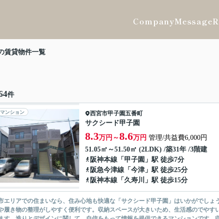
Company
Message
R
の賃貸物件一覧
64
件
マンション
西宮市
甲子園五番町
サクシード甲子園
8.3
8.6
万円～
万円
管理/共益費6,000円
51.05㎡～51.50㎡ (2LDK) /築31年 /3階建
阪神本線
「
甲子園
」駅 徒歩7分
阪急今津線
「
今津
」駅 徒歩25分
阪神本線
「
久寿川
」駅 徒歩15分
市エリアでの住まいなら、住み心地も快適な「サクシード甲子園」はいかがでしょ
や履き物の整理がしやすく便利です。収納スペースが大きいため、生活感のでやす
ます。造りとデザインに関して、自信をもって情報を提供できるマンションです。収