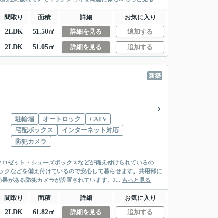
間取り
面積
詳細
お気に入り
2LDK
51.50㎡
詳細を見る
追加する
2LDK
51.05㎡
詳細を見る
追加する
新築
駐輪場
オートロック
CATV
宅配ボックス
インターネット対応
防犯カメラ
クロゼット・シューズボックスなどが備え付けられているの
ックなどを備え付けているので安心して暮らせます。共用部に
がある防犯カメラが設置されています。2...
もっと見る
間取り
面積
詳細
お気に入り
2LDK
61.82㎡
詳細を見る
追加する