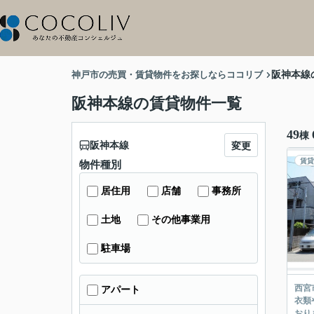
神戸市の売買・賃貸物件をお探しならココリブ
阪神本線
阪神本線の賃貸物件一覧
49
棟
阪神本線
変更
賃貸
物件種別
居住用
店舗
事務所
土地
その他事業用
駐車場
西宮
アパート
衣類
おり