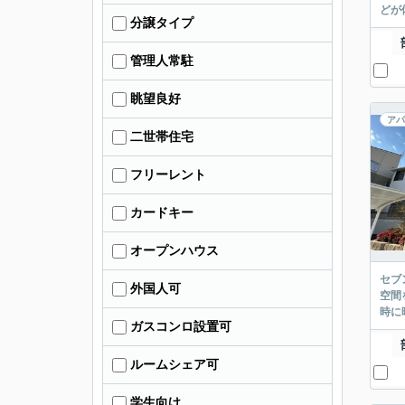
どが
分譲タイプ
管理人常駐
眺望良好
アパ
二世帯住宅
フリーレント
カードキー
オープンハウス
セブ
外国人可
空間
時に
ガスコンロ設置可
ルームシェア可
学生向け