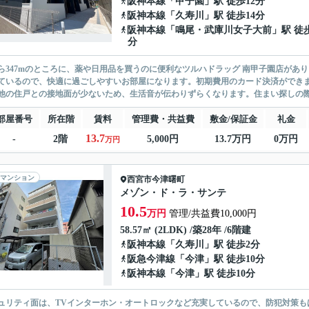
阪神本線
「
甲子園
」駅 徒歩12分
阪神本線
「
久寿川
」駅 徒歩14分
阪神本線
「
鳴尾・武庫川女子大前
」駅 徒歩
分
ら347mのところに、薬や日用品を買うのに便利なツルハドラッグ 南甲子園店があ
ているので、快適に過ごしやすいお部屋になります。初期費用のカード決済ができ
他の住戸との接地面が少ないため、生活音が伝わりずらくなります。住まい探しの際に
部屋番号
所在階
賃料
管理費・共益費
敷金/保証金
礼金
13.7
-
2階
5,000円
13.7万円
0万円
万円
マンション
西宮市
今津曙町
メゾン・ド・ラ・サンテ
10.5
万円
管理/共益費10,000円
58.57㎡ (2LDK) /築28年 /6階建
阪神本線
「
久寿川
」駅 徒歩2分
阪急今津線
「
今津
」駅 徒歩10分
阪神本線
「
今津
」駅 徒歩10分
ュリティ面は、TVインターホン・オートロックなど充実しているので、防犯対策も