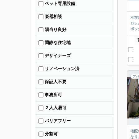
ペット専用設備
楽器相談
不在
ロッ
ボッ
陽当り良好
閑静な住宅地
デザイナーズ
リノベーション済
アパ
保証人不要
事務所可
２人入居可
バリアフリー
宅配
分割可
なり