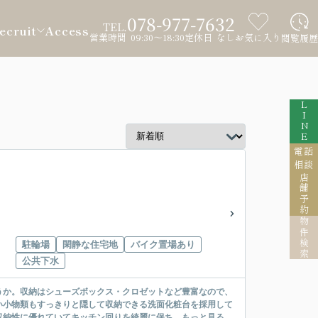
078-977-7632
TEL.
ecruit
Access
営業時間 09:30～18:30
定休日 なし
お気に入り
閲覧履歴
LINE
電話
相談
店舗予約
物件検索
駐輪場
閑静な住宅地
バイク置場あり
公共下水
うか。収納はシューズボックス・クロゼットなど豊富なので、
い小物類もすっきりと隠して収納できる洗面化粧台を採用して
納性に優れていてキッチン回りを綺麗に保ち...
もっと見る