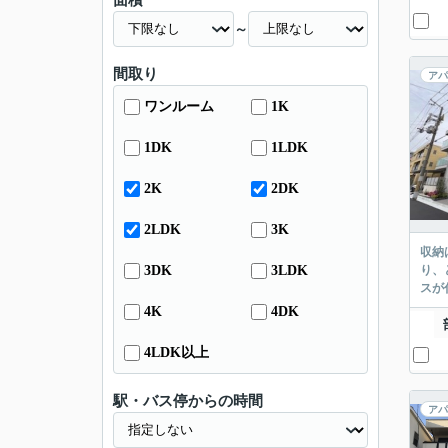
面積
～
間取り
アパ
ワンルーム
1K
1DK
1LDK
2K
2DK
2LDK
3K
収納
3DK
3LDK
り、
スが
4K
4DK
4LDK以上
駅・バス停からの時間
アパ