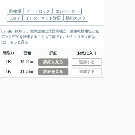
駐輪場
オートロック
エレベーター
CATV
インターネット対応
防犯カメラ
a ville -1930-」。室内設備は洗面所独立・浴室乾燥機など充
、広々と空間を利用することも可能です。セキュリティ面は、
...
もっと見る
間取り
面積
詳細
お気に入り
1K
30.21㎡
詳細を見る
追加する
1K
31.23㎡
詳細を見る
追加する