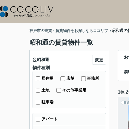
神戸市の売買・賃貸物件をお探しならココリブ
昭和通の
昭和通の賃貸物件一覧
お
昭和通
変更
物件種別
湊
居住用
店舗
事務所
土地
その他事業用
1
2
棟
駐車場
賃貸
アパート