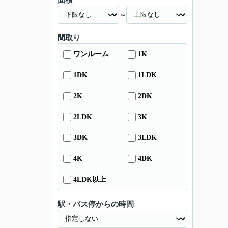
面積
～
間取り
ワンルーム
1K
1DK
1LDK
2K
2DK
2LDK
3K
3DK
3LDK
4K
4DK
4LDK以上
駅・バス停からの時間