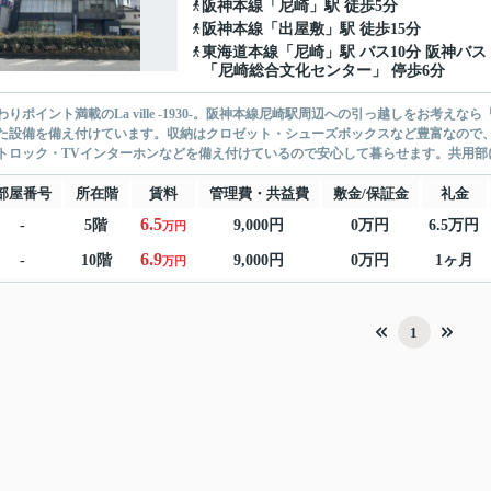
阪神本線
「
尼崎
」駅 徒歩5分
阪神本線
「
出屋敷
」駅 徒歩15分
東海道本線
「
尼崎
」駅 バス10分 阪神バス
「尼崎総合文化センター」 停歩6分
わりポイント満載のLa ville -1930-。阪神本線尼崎駅周辺への引っ越しをお考えなら「L
た設備を備え付けています。収納はクロゼット・シューズボックスなど豊富なので
トロック・TVインターホンなどを備え付けているので安心して暮らせます。共用部には
部屋番号
所在階
賃料
管理費・共益費
敷金/保証金
礼金
6.5
-
5階
9,000円
0万円
6.5万円
万円
6.9
-
10階
9,000円
0万円
1ヶ月
万円
1