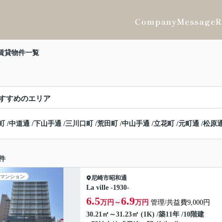
Company
Message
R
賃貸物件一覧
すすめのエリア
町
/
中道通
/
下山手通
/
三川口町
/
荒田町
/
中山手通
/
立花町
/
元町通
/
松原
件
マンション
尼崎市
昭和通
La ville -1930-
6.5
6.9
万円～
万円
管理/共益費9,000円
30.21㎡～31.23㎡ (1K) /築11年 /10階建