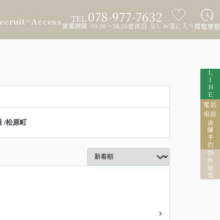
078-977-7632
TEL.
ecruit
Access
営業時間 09:30～18:30
定休日 なし
お気に入り
閲覧履歴
LINE
電話
相談
通
/
松原町
店舗予約
物件検索