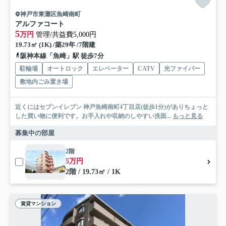
神戸市東灘区魚崎南町
アルファコート
5
万円
管理/共益費5,000円
19.73㎡ (1K) /築29年 /7階建
阪神本線「魚崎」駅 徒歩7分
駐輪場
オートロック
エレベーター
CATV
光ファイバー
敷地内ごみ置き場
近くにはセブンイレブン 神戸魚崎南町4丁目店(徒歩1分)がありちょっと
した買い物に便利です。お手入れや収納のしやすい洗面...
もっと見る
募集中の部屋
2階
5万円
2階 / 19.73㎡ / 1K
賃貸マンション