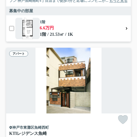
ブン 神戸魚崎南町4丁目店まで徒歩5分と近場にコンビニが...
もっと見る
募集中の部屋
1階
6.6万円
1階 / 21.53㎡ / 1K
アパート
神戸市東灘区魚崎西町
KTIレジデンス魚崎