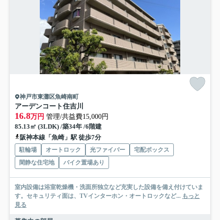
神戸市東灘区魚崎南町
アーデンコート住吉川
16.8
万円
管理/共益費15,000円
85.13㎡ (3LDK) /築34年 /6階建
阪神本線「魚崎」駅 徒歩7分
駐輪場
オートロック
光ファイバー
宅配ボックス
閑静な住宅地
バイク置場あり
室内設備は浴室乾燥機・洗面所独立など充実した設備を備え付けていま
す。セキュリティ面は、TVインターホン・オートロックなど...
もっと
見る