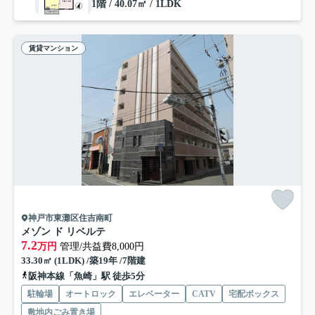
1階 / 40.07㎡ / 1LDK
賃貸マンション
神戸市東灘区住吉南町
メゾン ド リベルテ
7.2
万円
管理/共益費8,000円
33.30㎡ (1LDK) /築19年 /7階建
阪神本線「魚崎」駅 徒歩5分
駐輪場
オートロック
エレベーター
CATV
宅配ボックス
敷地内ごみ置き場