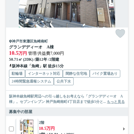
神戸市東灘区魚崎南町
グランデディーオ A棟
10.5
万円
管理/共益費7,000円
50.71㎡ (2DK) /築12年 /2階建
阪神本線「魚崎」駅 徒歩15分
駐輪場
インターネット対応
閑静な住宅地
バイク置場あり
24時間緊急通報システム
公共下水
阪神本線魚崎駅周辺への引っ越しをお考えなら「グランデディーオ A
棟」。セブンイレブン 神戸魚崎南町4丁目店まで徒歩5分と...
もっと見る
募集中の部屋
2階
10.5万円