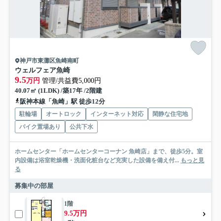
神戸市東灘区魚崎南町
ウェルフェア魚崎
9.5
万円
管理/共益費5,000円
40.07㎡ (1LDK) /築17年 /2階建
阪神本線「魚崎」駅 徒歩12分
駐輪場
オートロック
インターネット対応
閑静な住宅地
バイク置場あり
公共下水
ホームセンター「ホームセンターコーナン 魚崎店」まで、徒歩5分。室
内設備は浴室乾燥機・洗面化粧台など充実した設備を備え付...
もっと見
る
募集中の部屋
1階
9.5万円