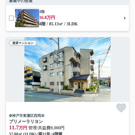
募集中の部屋
4階
16.8万円
4階 / 85.13㎡ / 3LDK
賃貸マンション
神戸市東灘区西岡本
プリメーラリヨン
11.7
万円
管理/共益費8,000円
57.00㎡ (1LDK) /築31年 /4階建