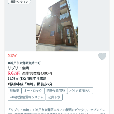
賃貸マンション
NEW
神戸市東灘区魚崎中町
リブリ・魚崎
6.6
万円
管理/共益費4,000円
21.53㎡ (1K) /築8年 /3階建
阪神本線「魚崎」駅 徒歩5分
駐輪場
オートロック
閑静な住宅地
バイク置場あり
24時間緊急通報システム
公共下水
「リブリ・魚崎」：神戸市東灘区エリアの新居にピッタリ。セブンイレ