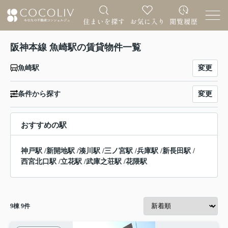
阪神本線 魚崎駅の賃貸物件一覧
変更
魚崎駅
変更
条件から探す
おすすめの駅
神戸駅
/
新開地駅
/
湊川駅
/
三ノ宮駅
/
兵庫駅
/
新長田駅
/
西宮北口駅
/
立花駅
/
武庫之荘駅
/
花隈駅
9
棟
9
件