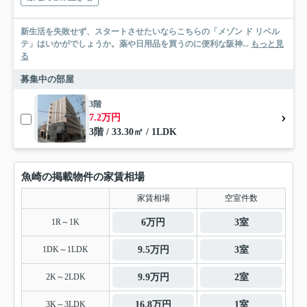
新生活を失敗せず、スタートさせたいならこちらの「メゾン ド リベル
テ」はいかがでしょうか。薬や日用品を買うのに便利な阪神...
もっと見
る
募集中の部屋
3階
7.2万円
3階 / 33.30㎡ / 1LDK
魚崎の掲載物件の家賃相場
家賃相場
空室件数
1R～1K
6万円
3室
1DK～1LDK
9.5万円
3室
2K～2LDK
9.9万円
2室
3K～3LDK
16.8万円
1室