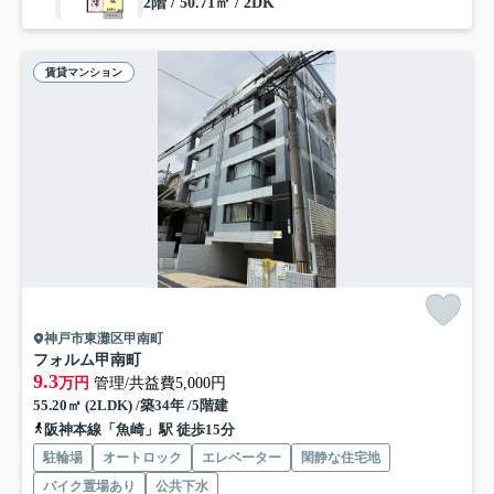
2階 / 50.71㎡ / 2DK
賃貸マンション
神戸市東灘区甲南町
フォルム甲南町
9.3
万円
管理/共益費5,000円
55.20㎡ (2LDK) /築34年 /5階建
阪神本線「魚崎」駅 徒歩15分
駐輪場
オートロック
エレベーター
閑静な住宅地
バイク置場あり
公共下水