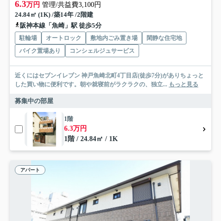
6.3
万円
管理/共益費3,100円
24.84㎡ (1K) /築14年 /2階建
阪神本線「魚崎」駅 徒歩5分
駐輪場
オートロック
敷地内ごみ置き場
閑静な住宅地
バイク置場あり
コンシェルジュサービス
近くにはセブンイレブン 神戸魚崎北町4丁目店(徒歩7分)がありちょっと
した買い物に便利です。朝や就寝前がラクラクの、独立...
もっと見る
募集中の部屋
1階
6.3万円
1階 / 24.84㎡ / 1K
アパート