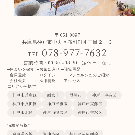
〒651-0097
兵庫県神戸市中央区布引町４丁目２－３
078-977-7632
TEL.
営業時間 : 09:30～18:30 定休日 : なし
住まいを探す
お気に入り
閲覧履歴
会員登録
ログイン
コンシェルジュのご紹介
会社概要
採用情報
アクセス
エリアから探す
神戸市兵庫区
西宮市
尼崎市
神戸市中央区
神戸市長田区
神戸市灘区
神戸市東灘区
神戸市北区
神戸市須磨区
神戸市垂水区
沿線から探す
東海道本線
阪神本線
神戸高速東西線