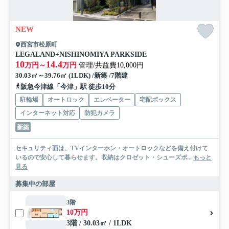
NEW
西宮市松原町
LEGALAND+NISHINOMIYA PARKSIDE
10
14.4
万円～
万円
管理/共益費10,000円
30.03㎡～39.76㎡ (1LDK) /新築 /7階建
阪急今津線「今津」駅 徒歩10分
駐輪場
オートロック
エレベーター
宅配ボックス
インターネット対応
防犯カメラ
新築
セキュリティ面は、TVインターホン・オートロックなどを備え付けて
いるので安心して暮らせます。収納はクロゼット・シューズボ...
もっと
見る
募集中の部屋
3階
10万円
3階 / 30.03㎡ / 1LDK