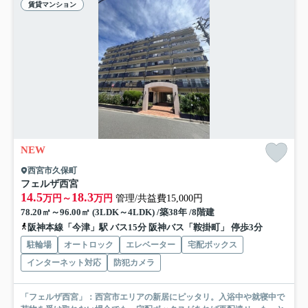
賃貸マンション
NEW
西宮市久保町
フェルザ西宮
14.5
18.3
万円～
万円
管理/共益費15,000円
78.20㎡～96.00㎡ (3LDK～4LDK) /築38年 /8階建
阪神本線「今津」駅 バス15分 阪神バス「鞍掛町」 停歩3分
駐輪場
オートロック
エレベーター
宅配ボックス
インターネット対応
防犯カメラ
「フェルザ西宮」：西宮市エリアの新居にピッタリ。入浴中や就寝中で