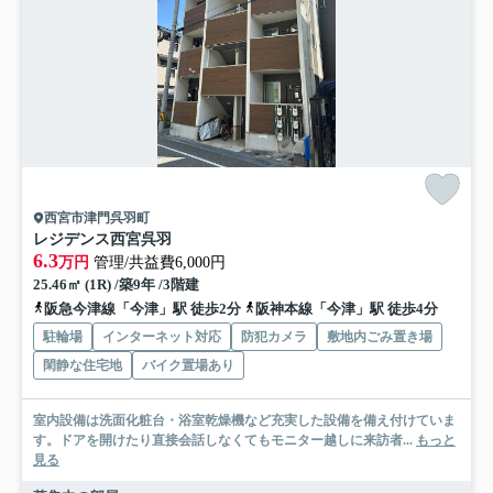
西宮市津門呉羽町
レジデンス西宮呉羽
6.3
万円
管理/共益費6,000円
25.46㎡ (1R) /築9年 /3階建
阪急今津線「今津」駅 徒歩2分
阪神本線「今津」駅 徒歩4分
駐輪場
インターネット対応
防犯カメラ
敷地内ごみ置き場
閑静な住宅地
バイク置場あり
室内設備は洗面化粧台・浴室乾燥機など充実した設備を備え付けていま
す。ドアを開けたり直接会話しなくてもモニター越しに来訪者...
もっと
見る