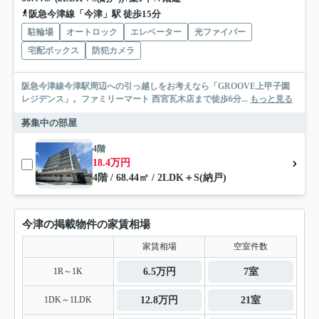
阪急今津線「今津」駅 徒歩15分
駐輪場
オートロック
エレベーター
光ファイバー
宅配ボックス
防犯カメラ
阪急今津線今津駅周辺への引っ越しをお考えなら「GROOVE上甲子園
レジデンス」。ファミリーマート 西宮瓦木店まで徒歩6分...
もっと見る
募集中の部屋
4階
18.4万円
4階 / 68.44㎡ / 2LDK＋S(納戸)
今津の掲載物件の家賃相場
家賃相場
空室件数
1R～1K
6.5万円
7室
1DK～1LDK
12.8万円
21室