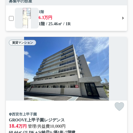
募集中の部屋
1階
6.3万円
1階 / 25.46㎡ / 1R
賃貸マンション
西宮市上甲子園
GROOVE上甲子園レジデンス
18.4
万円
管理/共益費10,000円
68.44㎡ (2LDK＋S(納戸)) /築1年 /7階建