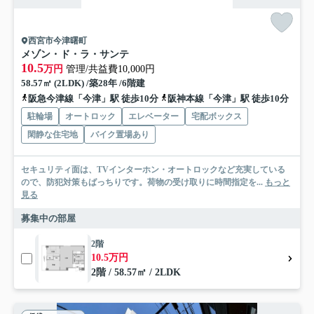
西宮市今津曙町
メゾン・ド・ラ・サンテ
10.5
万円
管理/共益費10,000円
58.57㎡ (2LDK) /築28年 /6階建
阪急今津線「今津」駅 徒歩10分
阪神本線「今津」駅 徒歩10分
駐輪場
オートロック
エレベーター
宅配ボックス
閑静な住宅地
バイク置場あり
セキュリティ面は、TVインターホン・オートロックなど充実している
ので、防犯対策もばっちりです。荷物の受け取りに時間指定を...
もっと
見る
募集中の部屋
2階
10.5万円
2階 / 58.57㎡ / 2LDK