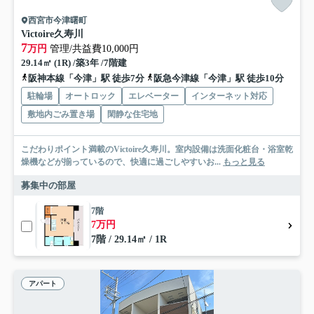
西宮市今津曙町
Victoire久寿川
7
万円
管理/共益費10,000円
29.14㎡ (1R) /築3年 /7階建
阪神本線「今津」駅 徒歩7分
阪急今津線「今津」駅 徒歩10分
駐輪場
オートロック
エレベーター
インターネット対応
敷地内ごみ置き場
閑静な住宅地
こだわりポイント満載のVictoire久寿川。室内設備は洗面化粧台・浴室乾
燥機などが揃っているので、快適に過ごしやすいお...
もっと見る
募集中の部屋
7階
7万円
7階 / 29.14㎡ / 1R
アパート