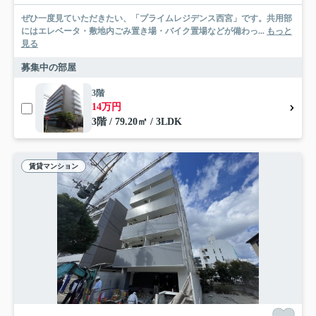
ぜひ一度見ていただきたい、「プライムレジデンス西宮」です。共用部
にはエレベータ・敷地内ごみ置き場・バイク置場などが備わっ...
もっと
見る
募集中の部屋
3階
14万円
3階 / 79.20㎡ / 3LDK
賃貸マンション