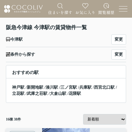
阪急今津線 今津駅の賃貸物件一覧
変更
今津駅
変更
条件から探す
おすすめの駅
神戸駅
/
新開地駅
/
湊川駅
/
三ノ宮駅
/
兵庫駅
/
西宮北口駅
/
立花駅
/
武庫之荘駅
/
大倉山駅
/
花隈駅
16
棟
38
件