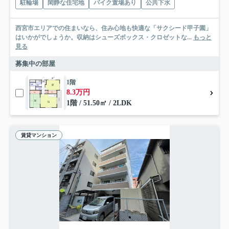
駐輪場
閑静な住宅地
バイク置場あり
公共下水
西宮市エリアでの住まいなら、住み心地も快適な「サクシード甲子園」
はいかがでしょうか。収納はシューズボックス・クロゼットな...
もっと
見る
募集中の部屋
1階
8.3万円
1階 / 51.50㎡ / 2LDK
賃貸マンション