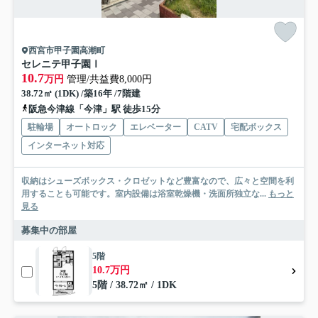
西宮市甲子園高潮町
セレニテ甲子園Ⅰ
10.7
万円
管理/共益費8,000円
38.72㎡ (1DK) /築16年 /7階建
阪急今津線「今津」駅 徒歩15分
駐輪場
オートロック
エレベーター
CATV
宅配ボックス
インターネット対応
収納はシューズボックス・クロゼットなど豊富なので、広々と空間を利
用することも可能です。室内設備は浴室乾燥機・洗面所独立な...
もっと
見る
募集中の部屋
5階
10.7万円
5階 / 38.72㎡ / 1DK