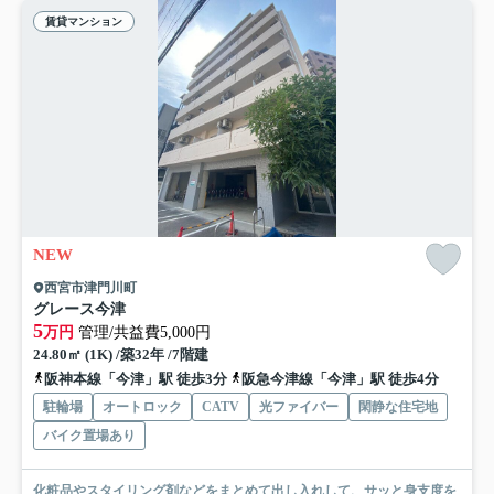
賃貸マンション
NEW
西宮市津門川町
グレース今津
5
万円
管理/共益費5,000円
24.80㎡ (1K) /築32年 /7階建
阪神本線「今津」駅 徒歩3分
阪急今津線「今津」駅 徒歩4分
駐輪場
オートロック
CATV
光ファイバー
閑静な住宅地
バイク置場あり
化粧品やスタイリング剤などをまとめて出し入れして、サッと身支度を