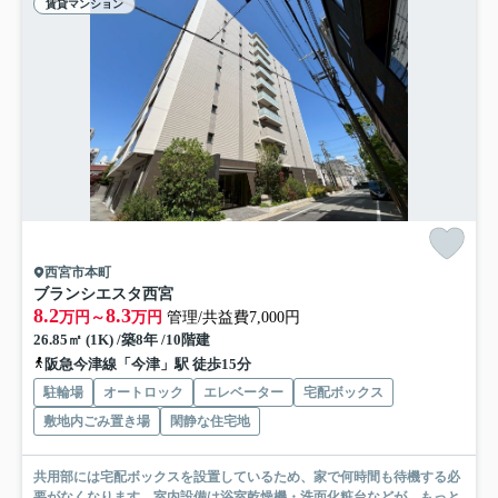
賃貸マンション
西宮市本町
ブランシエスタ西宮
8.2
8.3
万円～
万円
管理/共益費7,000円
26.85㎡ (1K) /築8年 /10階建
阪急今津線「今津」駅 徒歩15分
駐輪場
オートロック
エレベーター
宅配ボックス
敷地内ごみ置き場
閑静な住宅地
共用部には宅配ボックスを設置しているため、家で何時間も待機する必
要がなくなります。室内設備は浴室乾燥機・洗面化粧台などが...
もっと