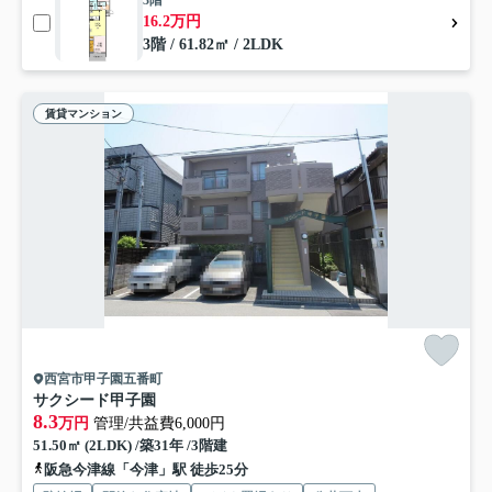
16.2万円
3階 / 61.82㎡ / 2LDK
賃貸マンション
西宮市甲子園五番町
サクシード甲子園
8.3
万円
管理/共益費6,000円
51.50㎡ (2LDK) /築31年 /3階建
阪急今津線「今津」駅 徒歩25分