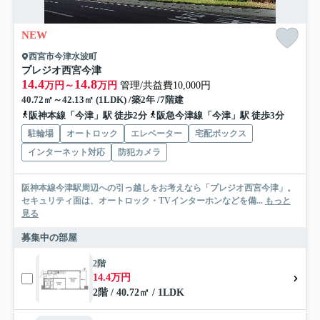
NEW
西宮市今津水波町
プレジオ西宮今津
14.4
14.8
万円～
万円
管理/共益費10,000円
40.72㎡～42.13㎡ (1LDK) /築2年 /7階建
阪神本線「今津」駅 徒歩2分
阪急今津線「今津」駅 徒歩3分
駐輪場
オートロック
エレベーター
宅配ボックス
インターネット対応
防犯カメラ
阪神本線今津駅周辺への引っ越しをお考えなら「プレジオ西宮今津」。
セキュリティ面は、オートロック・TVインターホンなどを備...
もっと
見る
募集中の部屋
2階
14.4万円
2階 / 40.72㎡ / 1LDK