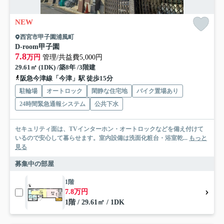
NEW
西宮市甲子園浦風町
D-room甲子園
7.8
万円
管理/共益費5,000円
29.61㎡ (1DK) /築8年 /3階建
阪急今津線「今津」駅 徒歩15分
駐輪場
オートロック
閑静な住宅地
バイク置場あり
24時間緊急通報システム
公共下水
セキュリティ面は、TVインターホン・オートロックなどを備え付けて
いるので安心して暮らせます。室内設備は洗面化粧台・浴室乾...
もっと
見る
募集中の部屋
1階
7.8万円
1階 / 29.61㎡ / 1DK