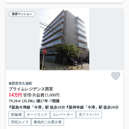
賃貸マンション
西宮市久保町
プライムレジデンス西宮
14
万円
管理/共益費15,000円
79.20㎡ (3LDK) /築27年 /7階建
阪急今津線「今津」駅 徒歩20分
阪神本線「今津」駅 徒歩20分
駐輪場
オートロック
エレベーター
光ファイバー
防犯カメラ
敷地内ごみ置き場