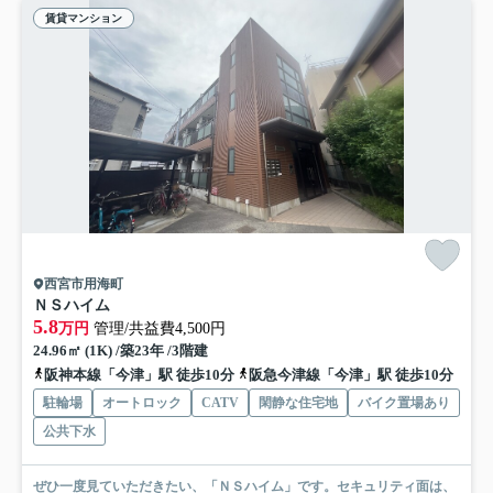
賃貸マンション
西宮市用海町
ＮＳハイム
5.8
万円
管理/共益費4,500円
24.96㎡ (1K) /築23年 /3階建
阪神本線「今津」駅 徒歩10分
阪急今津線「今津」駅 徒歩10分
駐輪場
オートロック
CATV
閑静な住宅地
バイク置場あり
公共下水
ぜひ一度見ていただきたい、「ＮＳハイム」です。セキュリティ面は、