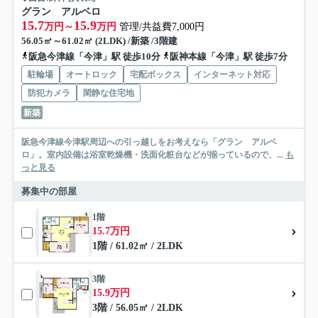
グラン アルベロ
15.7
15.9
万円～
万円
管理/共益費7,000円
56.05㎡～61.02㎡ (2LDK) /新築 /3階建
阪急今津線「今津」駅 徒歩10分
阪神本線「今津」駅 徒歩7分
駐輪場
オートロック
宅配ボックス
インターネット対応
防犯カメラ
閑静な住宅地
新築
阪急今津線今津駅周辺への引っ越しをお考えなら「グラン アルベ
ロ」。室内設備は浴室乾燥機・洗面化粧台などが揃っているので、...
も
っと見る
募集中の部屋
1階
15.7万円
1階 / 61.02㎡ / 2LDK
3階
15.9万円
3階 / 56.05㎡ / 2LDK