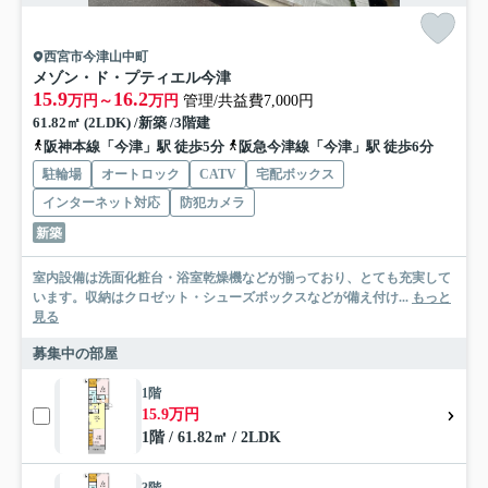
西宮市今津山中町
メゾン・ド・プティエル今津
15.9
16.2
万円～
万円
管理/共益費7,000円
61.82㎡ (2LDK) /新築 /3階建
阪神本線「今津」駅 徒歩5分
阪急今津線「今津」駅 徒歩6分
駐輪場
オートロック
CATV
宅配ボックス
インターネット対応
防犯カメラ
新築
室内設備は洗面化粧台・浴室乾燥機などが揃っており、とても充実して
います。収納はクロゼット・シューズボックスなどが備え付け...
もっと
見る
募集中の部屋
1階
15.9万円
1階 / 61.82㎡ / 2LDK
3階