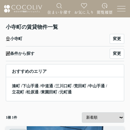
小寺町の賃貸物件一覧
変更
小寺町
変更
条件から探す
おすすめのエリア
湊町
/
下山手通
/
中道通
/
三川口町
/
荒田町
/
中山手通
/
立花町
/
松原通
/
東園田町
/
元町通
1
棟
1
件