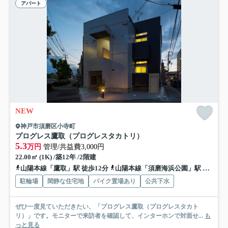
アパート
NEW
神戸市須磨区小寺町
プログレス鷹取（プログレスタカトリ）
5.3
万円
管理/共益費3,000円
22.00㎡ (1K) /築12年 /2階建
山陽本線「鷹取」駅 徒歩12分
山陽本線「須磨海浜公園」駅 徒歩12分
駐輪場
閑静な住宅地
バイク置場あり
公共下水
ぜひ一度見ていただきたい、「プログレス鷹取（プログレスタカト
リ）」です。モニターで来訪者を確認して、インターホンで対面せ...
も
っと見る