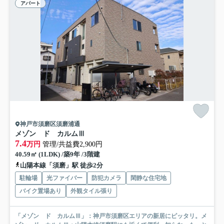
アパート
神戸市須磨区須磨浦通
メゾン ド カルムⅢ
7.4
万円
管理/共益費2,900円
40.59㎡ (1LDK) /築9年 /3階建
山陽本線「須磨」駅 徒歩2分
駐輪場
光ファイバー
防犯カメラ
閑静な住宅地
バイク置場あり
外観タイル張り
「メゾン ド カルムⅢ」：神戸市須磨区エリアの新居にピッタリ。メ