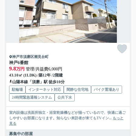
神戸市須磨区潮見台町
神戸6番館
9.8
万円
管理/共益費6,000円
43.10㎡ (1LDK) /築12年 /2階建
山陽本線「須磨」駅 徒歩10分
駐輪場
インターネット対応
閑静な住宅地
バイク置場あり
24時間緊急通報システム
公共下水
室内設備は洗面所独立・浴室乾燥機などが揃っているので、快適に過ご
しやすいお部屋になります。知らない来訪者が来てもTVイン...
もっと
見る
募集中の部屋