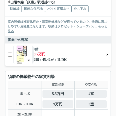
山陽本線「須磨」駅 徒歩13分
駐輪場
閑静な住宅地
バイク置場あり
公共下水
室内設備は洗面化粧台・浴室乾燥機などが揃っているので、快適に過ご
しやすいお部屋になります。収納はクロゼット・シューズボッ...
もっと
見る
募集中の部屋
2階
9.7万円
2階 / 45.42㎡ / 1LDK
須磨の掲載物件の家賃相場
家賃相場
空室件数
1R～1K
5.5万円
4室
1DK～1LDK
9万円
3室
2K～2LDK
-
-