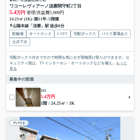
ワコーレヴィアーノ須磨関守町2丁目
5.4
万円
管理/共益費5,000円
24.25㎡ (1K) /築11年 /2階建
山陽本線「須磨」駅 徒歩8分
駐輪場
オートロック
CATV
宅配ボックス
バイク置場あり
公共下水
宅配ボックス付きですので時間を気にせず荷物受け取りができます。セ
キュリティ面は、TVインターホン・オートロックなどを備え...
もっと
見る
募集中の部屋
102
5.4万円
1階 / 24.25㎡ / 1K
アパート