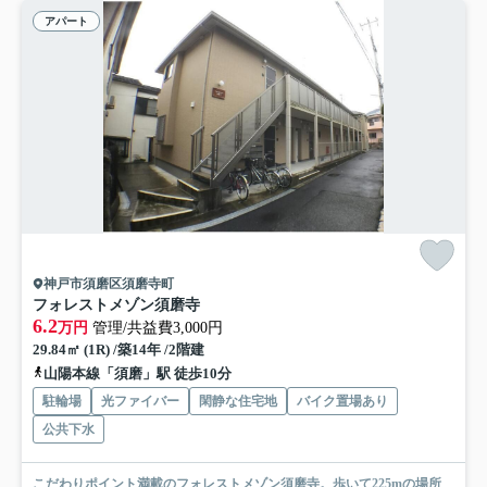
アパート
神戸市須磨区須磨寺町
フォレストメゾン須磨寺
6.2
万円
管理/共益費3,000円
29.84㎡ (1R) /築14年 /2階建
山陽本線「須磨」駅 徒歩10分
駐輪場
光ファイバー
閑静な住宅地
バイク置場あり
公共下水
こだわりポイント満載のフォレストメゾン須磨寺。歩いて225mの場所