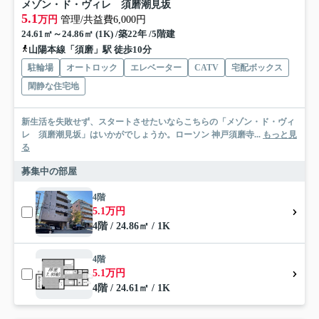
メゾン・ド・ヴィレ 須磨潮見坂
5.1
万円
管理/共益費6,000円
24.61㎡～24.86㎡ (1K) /築22年 /5階建
山陽本線「須磨」駅 徒歩10分
駐輪場
オートロック
エレベーター
CATV
宅配ボックス
閑静な住宅地
新生活を失敗せず、スタートさせたいならこちらの「メゾン・ド・ヴィ
レ 須磨潮見坂」はいかがでしょうか。ローソン 神戸須磨寺...
もっと見
る
募集中の部屋
4階
5.1万円
4階 / 24.86㎡ / 1K
4階
5.1万円
4階 / 24.61㎡ / 1K