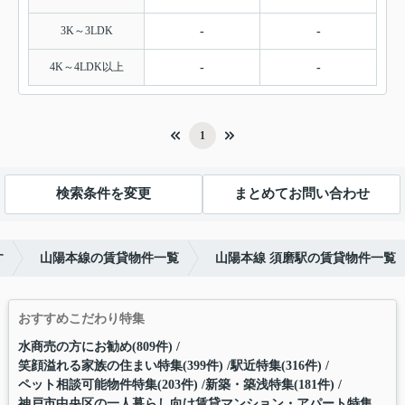
3K～3LDK
-
-
4K～4LDK以上
-
-
1
検索条件を変更
まとめてお問い合わせ
す
山陽本線の賃貸物件一覧
山陽本線 須磨駅の賃貸物件一覧
おすすめこだわり特集
水商売の方にお勧め(809件)
笑顔溢れる家族の住まい特集(399件)
駅近特集(316件)
ペット相談可能物件特集(203件)
新築・築浅特集(181件)
神戸市中央区の一人暮らし向け賃貸マンション・アパート特集