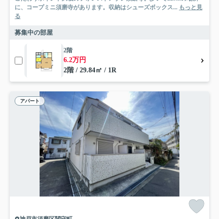
に、コープミニ須磨寺があります。収納はシューズボックス...
もっと見
る
募集中の部屋
2階
6.2万円
2階 / 29.84㎡ / 1R
アパート
神戸市須磨区関守町