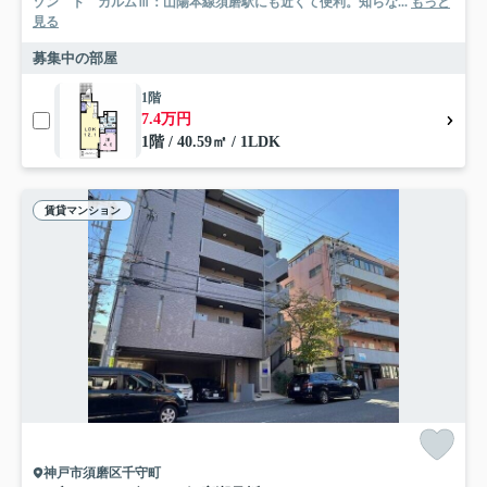
ゾン ド カルムⅢ：山陽本線須磨駅にも近くて便利。知らな...
もっと
見る
募集中の部屋
1階
7.4万円
1階 / 40.59㎡ / 1LDK
賃貸マンション
神戸市須磨区千守町