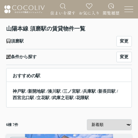
山陽本線 須磨駅の賃貸物件一覧
変更
須磨駅
変更
条件から探す
おすすめの駅
神戸駅
/
新開地駅
/
湊川駅
/
三ノ宮駅
/
兵庫駅
/
新長田駅
/
西宮北口駅
/
立花駅
/
武庫之荘駅
/
花隈駅
6
棟
7
件