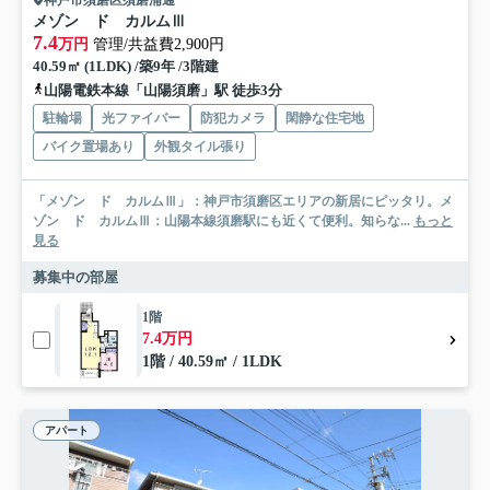
メゾン ド カルムⅢ
7.4
万円
管理/共益費2,900円
40.59㎡ (1LDK) /築9年 /3階建
山陽電鉄本線「山陽須磨」駅 徒歩3分
駐輪場
光ファイバー
防犯カメラ
閑静な住宅地
バイク置場あり
外観タイル張り
「メゾン ド カルムⅢ」：神戸市須磨区エリアの新居にピッタリ。メ
ゾン ド カルムⅢ：山陽本線須磨駅にも近くて便利。知らな...
もっと
見る
募集中の部屋
1階
7.4万円
1階 / 40.59㎡ / 1LDK
アパート