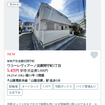
アパート
NEW
神戸市須磨区関守町
ワコーレヴィアーノ須磨関守町2丁目
5.4
万円
管理/共益費5,000円
24.25㎡ (1K) /築11年 /2階建
山陽電鉄本線「山陽須磨」駅 徒歩5分
駐輪場
オートロック
CATV
宅配ボックス
バイク置場あり
公共下水
宅配ボックス付きですので時間を気にせず荷物受け取りができます。セ