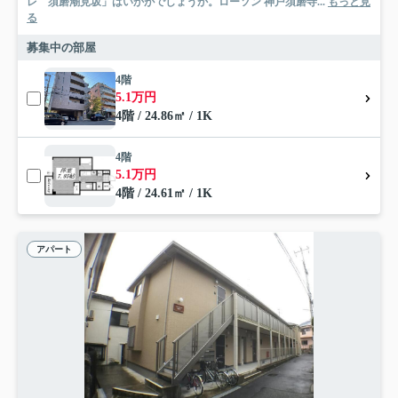
レ 須磨潮見坂」はいかがでしょうか。ローソン 神戸須磨寺...
もっと見
る
募集中の部屋
4階
5.1万円
4階 / 24.86㎡ / 1K
4階
5.1万円
4階 / 24.61㎡ / 1K
アパート