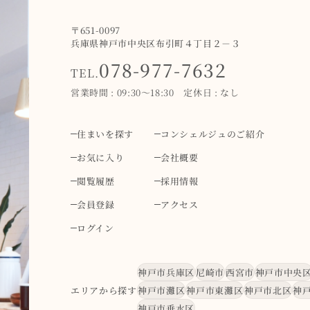
〒651-0097
兵庫県神戸市中央区布引町４丁目２－３
078-977-7632
TEL.
営業時間 : 09:30～18:30 定休日 : なし
住まいを探す
コンシェルジュのご紹介
お気に入り
会社概要
閲覧履歴
採用情報
会員登録
アクセス
ログイン
神戸市兵庫区
尼崎市
西宮市
神戸市中央
エリアから探す
神戸市灘区
神戸市東灘区
神戸市北区
神
神戸市垂水区