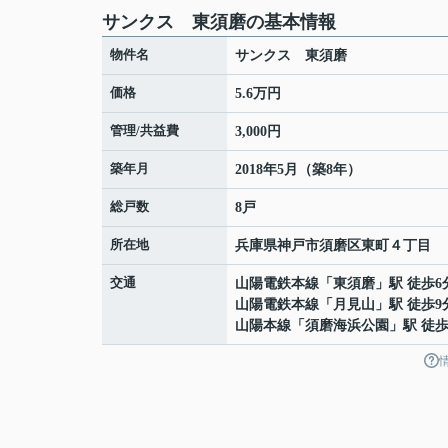
サンクス 東須磨の基本情報
物件名
サンクス 東須磨
価格
5.6万円
管理/共益費
3,000円
築年月
2018年5月（築8年）
総戸数
8戸
所在地
兵庫県
神戸市須磨区
東町
４丁目
交通
山陽電鉄本線
「
東須磨
」駅 徒歩6
山陽電鉄本線
「
月見山
」駅 徒歩9
山陽本線
「
須磨海浜公園
」駅 徒歩