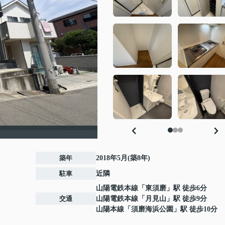
築年
2018年5月(築8年)
駐車
近隣
山陽電鉄本線
「
東須磨
」駅 徒歩6分
交通
山陽電鉄本線
「
月見山
」駅 徒歩9分
山陽本線
「
須磨海浜公園
」駅 徒歩10分