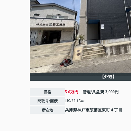
【外観】
価格
5.6万円
管理/共益費
3,000円
間取り/面積
1K/22.15㎡
所在地
兵庫県
神戸市須磨区
東町
４丁目