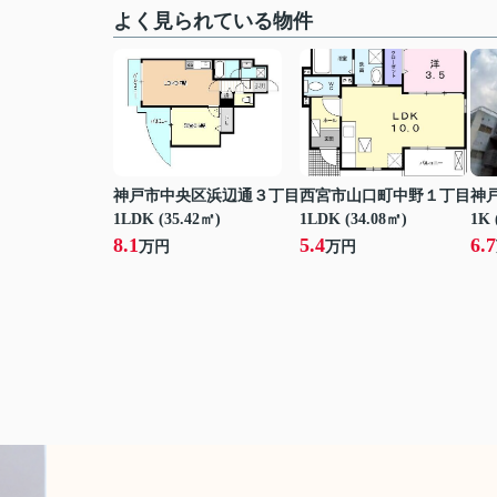
よく見られている物件
神戸市中央区浜辺通３丁目
西宮市山口町中野１丁目
神
1LDK (35.42㎡)
1LDK (34.08㎡)
1K 
8.1
5.4
6.7
万円
万円