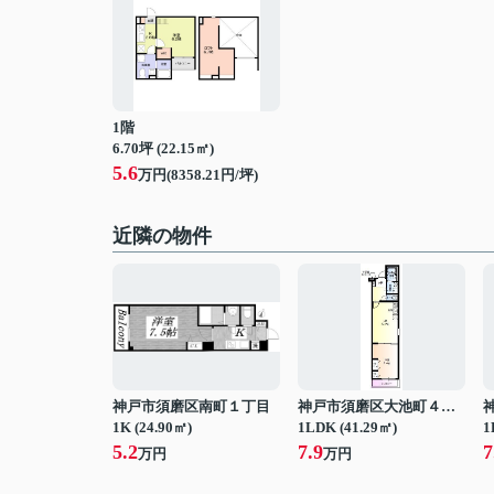
1階
6.70坪 (22.15㎡)
5.6
万円(8358.21円/坪)
近隣の物件
神戸市須磨区南町１丁目
神戸市須磨区大池町４丁目
1K (24.90㎡)
1LDK (41.29㎡)
1
5.2
7.9
7
万円
万円