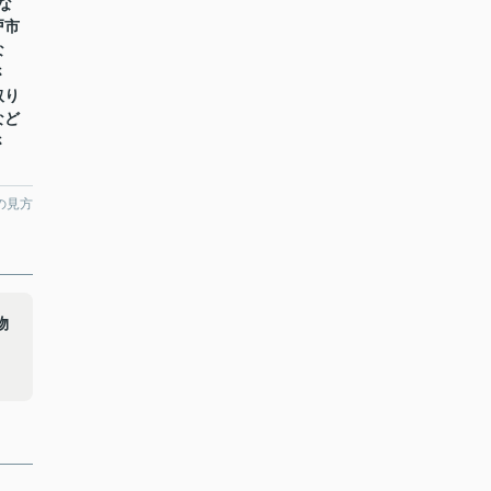
な
戸市
な
さ
取り
など
さ
の見方
物
タ