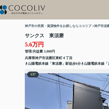
神戸市の売買・賃貸物件をお探しならココリブ
神戸市須
サンクス 東須磨
5.6万円
管理/共益費 3,000円
兵庫県
神戸市須磨区
東町
４丁目
山陽電鉄本線「東須磨」駅徒歩6分
山陽電鉄本線「
1
/
17