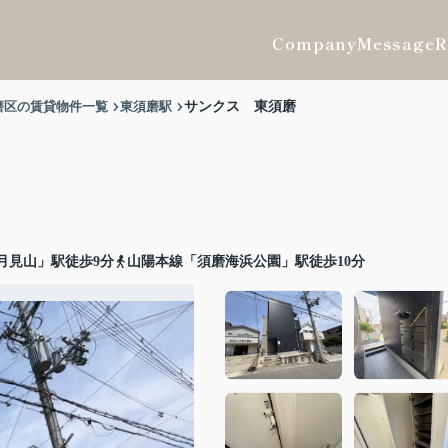
Company
Message
R
磨区の賃貸物件一覧
東須磨駅
サンクス 東須磨
月見山」駅徒歩9分
山陽本線「須磨海浜公園」駅徒歩10分