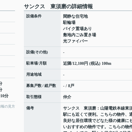
サンクス 東須磨の詳細情報
設備条件
閑静な住宅地
駐輪場
バイク置場あり
敷地内ごみ置き場
光ファイバー
設備(その他)
-
駐車場/月額
近隣/12,100円 (税込) 100m
用途地域
-
分
募集戸数 / 総戸数
- / 8戸
分
10分
取引態様
仲介
情報の見方
備考
サンクス 東須磨：山陽電鉄本線東
駅にも近くて便利。こちらの物件、
良好な居住環境でどなた様の健康に
いおすすめの物件です。こちらの物