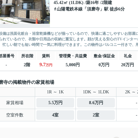
45.42㎡ (1LDK) /築16年 /2階建
山陽電鉄本線
「
須磨寺
」駅 徒歩6分
設備は洗面化粧台・浴室乾燥機などが揃っているので、快適に過ごしやすいお部屋
られているので、衣類や日用品の収納に重宝します。顔が見える安心のTVインター
、忙しい朝でも短い時間で一気に料理ができます。この物件はバルコニー付きで、用
部屋番号
所在階
賃料
管理費・共益費
敷金/保証金
礼金
9.7
-
2階
5,000円
0万円
20万円
万円
磨寺の掲載物件の家賃相場
1R ～ 1K
1DK ～ 1LDK
2K ～ 
家賃相場
5.5万円
8.6万円
-
空室件数
4室
2室
-