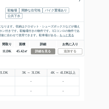
駐輪場
閑静な住宅地
バイク置場あり
公共下水
になります。収納はクロゼット・シューズボックスなどが備え
ホン付きです。駐輪場付きの物件です。3口コンロの物件であ
途に合わせて使用できます。駐車場がある...
もっと見る
間取り
面積
詳細
お気に入り
1LDK
45.42㎡
詳細を見る
追加する
2LDK
3K ～ 3LDK
4K ～ 4LDK以上
-
-
-
-