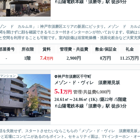
山陽電鉄本線
「
須磨寺
」駅 徒歩9分
ゾン ド カルムⅢ」：神戸市須磨区エリアの新居にピッタリ。メゾン ド カル
関を開けずに顔を確認できるモニター付きインターホンが付いております。収納は
と空間を利用することも可能です。室内設備は浴室乾燥機・洗面化粧台など大変充実し
部屋番号
所在階
賃料
管理費・共益費
敷金/保証金
礼金
7.4
-
1階
2,900円
0万円
11.25万円
万円
マンション
神戸市須磨区
千守町
メゾン・ド・ヴィレ 須磨潮見坂
5.1
万円
管理/共益費6,000円
24.61㎡～24.86㎡ (1K) /築22年 /5階建
山陽電鉄本線
「
須磨寺
」駅 徒歩3分
活を失敗せず、スタートさせたいならこちらの「メゾン・ド・ヴィレ 須磨潮見坂」
分と近場にコンビニがあるのもポイント。セキュリティ面は、TVインターホン・オ