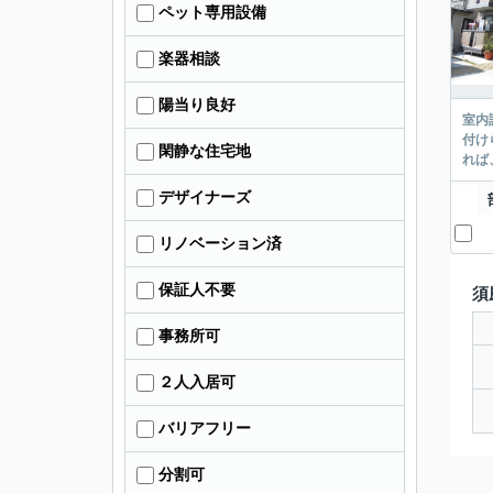
ペット専用設備
楽器相談
陽当り良好
室内
付け
閑静な住宅地
れば
デザイナーズ
リノベーション済
保証人不要
須
事務所可
２人入居可
バリアフリー
分割可