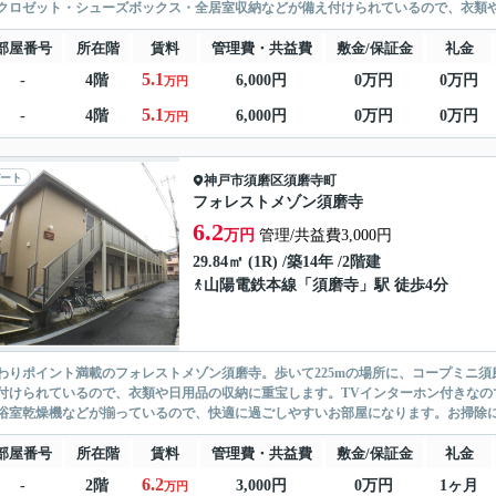
クロゼット・シューズボックス・全居室収納などが備え付けられているので、衣類や日
部屋番号
所在階
賃料
管理費・共益費
敷金/保証金
礼金
5.1
-
4階
6,000円
0万円
0万円
万円
5.1
-
4階
6,000円
0万円
0万円
万円
ート
神戸市須磨区
須磨寺町
フォレストメゾン須磨寺
6.2
万円
管理/共益費3,000円
29.84㎡ (1R) /築14年 /2階建
山陽電鉄本線
「
須磨寺
」駅 徒歩4分
わりポイント満載のフォレストメゾン須磨寺。歩いて225mの場所に、コープミニ
付けられているので、衣類や日用品の収納に重宝します。TVインターホン付きなの
浴室乾燥機などが揃っているので、快適に過ごしやすいお部屋になります。お掃除に便
部屋番号
所在階
賃料
管理費・共益費
敷金/保証金
礼金
6.2
-
2階
3,000円
0万円
1ヶ月
万円