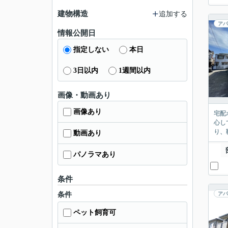
建物構造
追加する
アパ
情報公開日
指定しない
本日
3日以内
1週間以内
画像・動画あり
画像あり
宅配
心し
り、
動画あり
パノラマあり
条件
条件
アパ
ペット飼育可