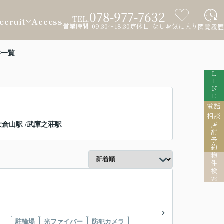
078-977-7632
TEL.
ecruit
Access
営業時間 09:30～18:30
定休日 なし
お気に入り
閲覧履歴
件一覧
LINE
電話
相談
大倉山駅
/
武庫之荘駅
店舗予約
物件検索
駐輪場
光ファイバー
防犯カメラ