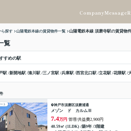
Company
Message
R
から探す
山陽電鉄本線の賃貸物件一覧
山陽電鉄本線 須磨寺駅の賃貸物
一覧
すすめの駅
戸駅
/
新開地駅
/
湊川駅
/
三ノ宮駅
/
兵庫駅
/
西宮北口駅
/
立花駅
/
花隈駅
/
件
ート
神戸市須磨区
須磨浦通
メゾン ド カルムⅢ
7.4
万円
管理/共益費2,900円
40.59㎡ (1LDK) /築9年 /3階建