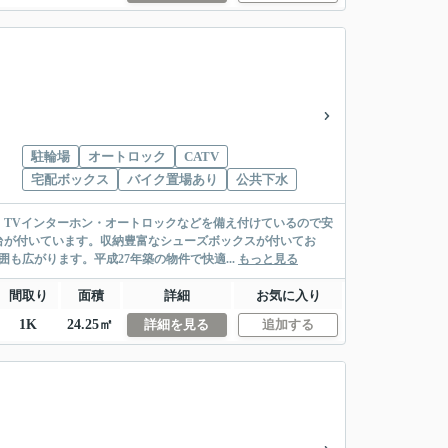
駐輪場
オートロック
CATV
宅配ボックス
バイク置場あり
公共下水
TVインターホン・オートロックなどを備え付けているので安
台が付いています。収納豊富なシューズボックスが付いてお
広がります。平成27年築の物件で快適...
もっと見る
間取り
面積
詳細
お気に入り
1K
24.25㎡
詳細を見る
追加する