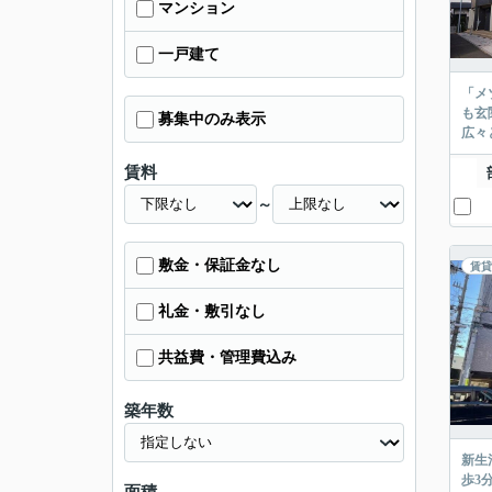
マンション
一戸建て
「メ
も玄
募集中のみ表示
広々
賃料
～
敷金・保証金なし
賃貸
礼金・敷引なし
共益費・管理費込み
築年数
新生
歩3