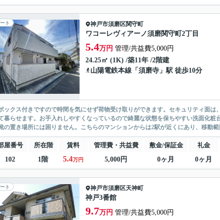
ート
神戸市須磨区
関守町
ワコーレヴィアーノ須磨関守町2丁目
5.4
万円
管理/共益費5,000円
24.25㎡ (1K) /築11年 /2階建
山陽電鉄本線
「
須磨寺
」駅 徒歩10分
ボックス付きですので時間を気にせず荷物受け取りができます。セキュリティ面は、
て暮らせます。お手入れしやすくなっているので綺麗な状態を保ちやすい洗面化粧
靴の置き場所には困りません。こちらのマンションからは2駅が近くにあり、移動範囲も
部屋番号
所在階
賃料
管理費・共益費
敷金/保証金
礼金
5.4
102
1階
5,000円
0ヶ月
0ヶ月
万円
ート
神戸市須磨区
天神町
神戸3番館
9.7
万円
管理/共益費5,000円