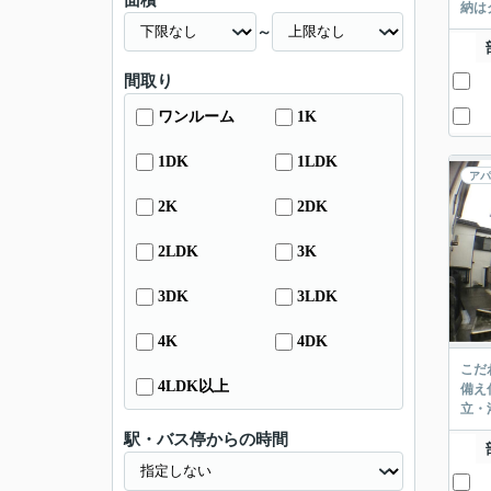
面積
納は
～
間取り
ワンルーム
1K
1DK
1LDK
アパ
2K
2DK
2LDK
3K
3DK
3LDK
4K
4DK
こだ
4LDK以上
備え
立・
駅・バス停からの時間