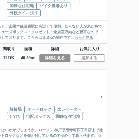
閑静な住宅地
バイク置場あり
外観タイル張り
ムⅢ：山陽本線須磨駅にも近くて便利。知らない人が来た時で
シューズボックス・クロゼット・全居室収納など豊富なので、
ております。こちらは1LDKの物件です...
もっと見る
間取り
面積
詳細
お気に入り
1LDK
40.59㎡
詳細を見る
追加する
駐輪場
オートロック
エレベーター
CATV
宅配ボックス
閑静な住宅地
はいかがでしょうか。ローソン 神戸須磨寺町四丁目店まで徒
ートロックなどを備え付けているので安心して暮らせます。収