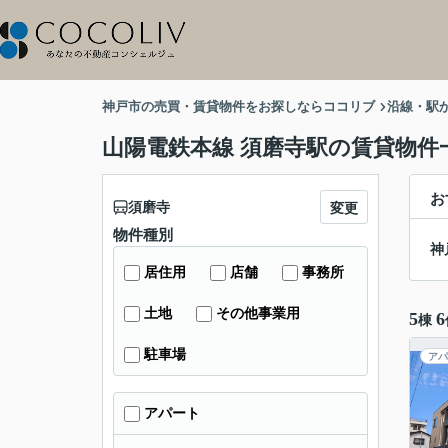
神戸市の売買・賃貸物件をお探しならココリブ
沿線・駅
山陽電鉄本線 須磨寺駅の賃貸物件
お
須磨寺
変更
物件種別
神
居住用
店舗
事務所
土地
その他事業用
5
6
棟
駐車場
アパ
アパート