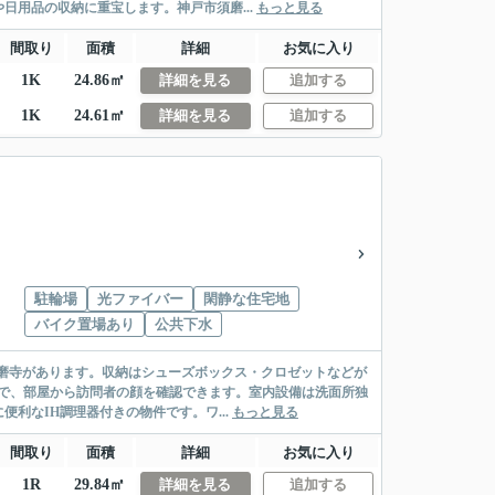
用品の収納に重宝します。神戸市須磨...
もっと見る
間取り
面積
詳細
お気に入り
1K
24.86㎡
詳細を見る
追加する
1K
24.61㎡
詳細を見る
追加する
駐輪場
光ファイバー
閑静な住宅地
バイク置場あり
公共下水
須磨寺があります。収納はシューズボックス・クロゼットなどが
で、部屋から訪問者の顔を確認できます。室内設備は洗面所独
利なIH調理器付きの物件です。ワ...
もっと見る
間取り
面積
詳細
お気に入り
1R
29.84㎡
詳細を見る
追加する