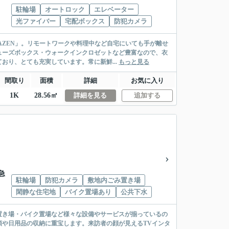
駐輪場
オートロック
エレベーター
光ファイバー
宅配ボックス
防犯カメラ
AZEN」。リモートワークや料理中など自宅にいても手が離せ
ューズボックス・ウォークインクロゼットなど豊富なので、衣
り、とても充実しています。常に新鮮...
もっと見る
間取り
面積
詳細
お気に入り
1K
28.56㎡
詳細を見る
追加する
急
駐輪場
防犯カメラ
敷地内ごみ置き場
閑静な住宅地
バイク置場あり
公共下水
置き場・バイク置場など様々な設備やサービスが揃っているの
や日用品の収納に重宝します。来訪者の顔が見えるTVインタ