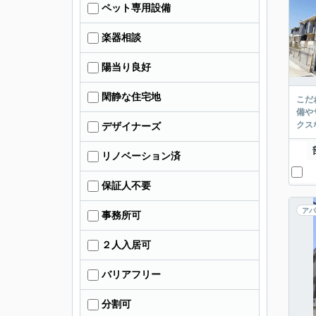
ペット専用設備
楽器相談
陽当り良好
閑静な住宅地
こだ
備や
クス
デザイナーズ
リノベーション済
保証人不要
アパ
事務所可
２人入居可
バリアフリー
分割可