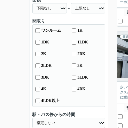
面積
ーホ
～
間取り
ワンルーム
1K
賃貸
1DK
1LDK
2K
2DK
2LDK
3K
3DK
3LDK
歩い
4K
4DK
クス
に重
4LDK以上
駅・バス停からの時間