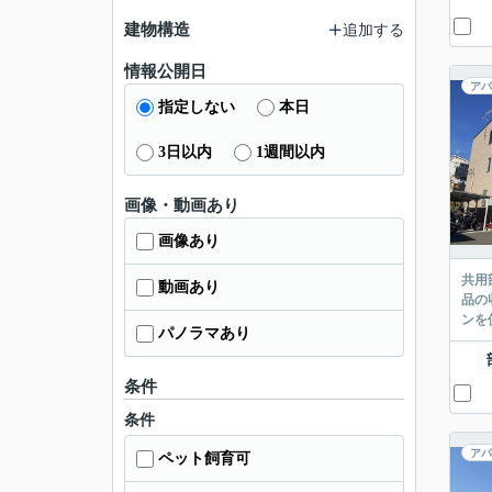
建物構造
追加する
情報公開日
アパ
指定しない
本日
3日以内
1週間以内
画像・動画あり
画像あり
共用
動画あり
品の
ンを
パノラマあり
条件
条件
アパ
ペット飼育可