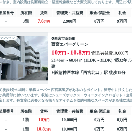
ン付き。室内設備は洗面所独立・浴室乾燥機など大変充実しております。周辺に2駅あ
部屋番号
所在階
賃料
管理費・共益費
敷金/保証金
礼金
7.6
-
3階
2,900円
0万円
9万円
万円
マンション
西宮市
薬師町
西宮エバーグリーン
10
10.8
万円～
万円
管理/共益費10,000円
53.46㎡～68.04㎡ (1LDK～3LDK) /築32年 /
建
阪急神戸本線
「
西宮北口
」駅 徒歩19分
て徒歩1分の場所に業務スーパー 西宮薬師店があるのもポイント。留守中に注文し
が共用部に付いています。収納はシューズボックス・ウォークインクロゼット・全
宝します。身支度に必要となる様々なアイテムを収納可能なスペースがある独立洗面台
部屋番号
所在階
賃料
管理費・共益費
敷金/保証金
礼金
10
-
1階
10,000円
0万円
0万円
万円
10.8
-
1階
10,000円
0万円
0万円
万円