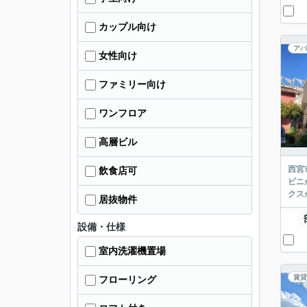
カップル向け
アパ
女性向け
ファミリー向け
ワンフロア
高層ビル
西宮
飲食店可
ビニ
クス
居抜物件
設備・仕様
室内洗濯機置場
賃貸
フローリング