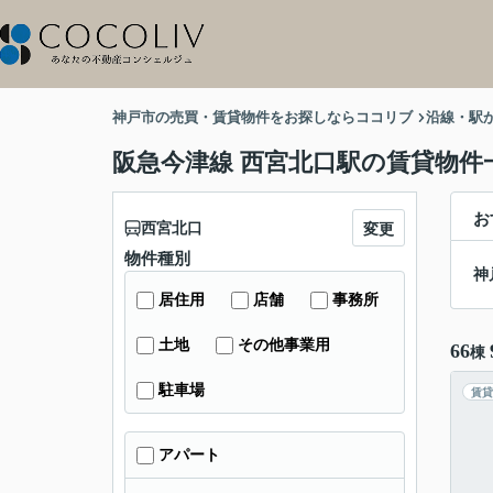
神戸市の売買・賃貸物件をお探しならココリブ
沿線・駅
阪急今津線 西宮北口駅の賃貸物件
お
西宮北口
変更
物件種別
神
居住用
店舗
事務所
土地
その他事業用
66
棟
駐車場
賃貸
アパート