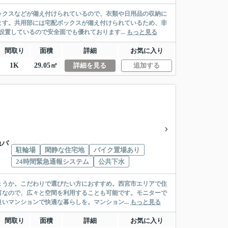
ックスなどが備え付けられているので、衣類や日用品の収納に
ます。共用部には宅配ボックスが備え付けられているため、非
置しているので安全面でも優れております...
もっと見る
間取り
面積
詳細
お気に入り
1K
29.05㎡
詳細を見る
追加する
急バ
駐輪場
閑静な住宅地
バイク置場あり
24時間緊急通報システム
公共下水
ょうか。こだわりで選びたい方におすすめ。西宮市エリアで住
富なので、広々と空間を利用することも可能です。モニターで
いマンションで快適な暮らしを。マンション...
もっと見る
間取り
面積
詳細
お気に入り