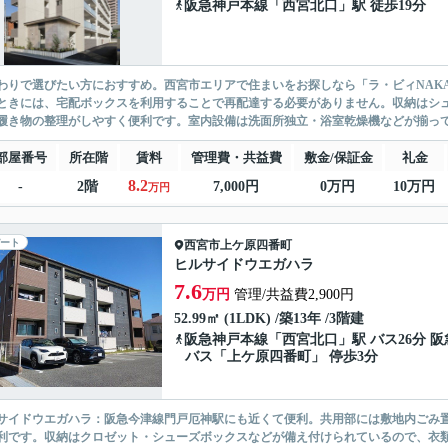
阪急神戸本線
「
西宮北口
」駅 徒歩19分
わりで選びたい方におすすめ。西宮市エリアで住まいをお探しなら「ラ・ビィNAK
ときには、宅配ボックスを利用することで再配達する必要がありません。収納はシ
履き物の整理がしやすく便利です。室内設備は洗面所独立・浴室乾燥機などが揃ってお
部屋番号
所在階
賃料
管理費・共益費
敷金/保証金
礼金
8.2
-
2階
7,000円
0万円
10万円
万円
ート
西宮市
上ケ原四番町
ヒルサイドウエガハラ
7.6
万円
管理/共益費2,900円
52.99㎡ (1LDK) /築13年 /3階建
阪急神戸本線
「
西宮北口
」駅 バス26分 阪
バス「上ケ原四番町」 停歩3分
サイドウエガハラ：阪急今津線門戸厄神駅にも近くて便利。共用部には敷地内ごみ
利です。収納はクロゼット・シューズボックスなどが備え付けられているので、衣類