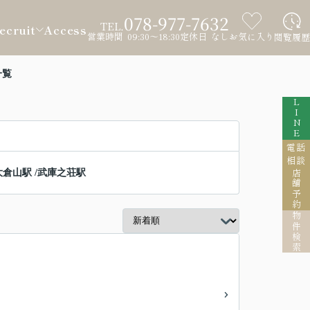
078-977-7632
TEL.
ecruit
Access
営業時間 09:30～18:30
定休日 なし
お気に入り
閲覧履歴
一覧
LINE
電話
相談
大倉山駅
/
武庫之荘駅
店舗予約
物件検索