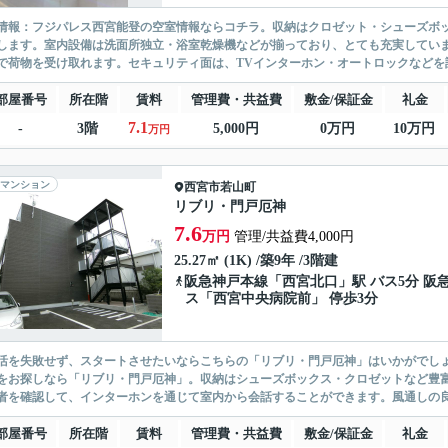
情報：フジパレス西宮能登の空室情報ならコチラ。収納はクロゼット・シューズボ
します。室内設備は洗面所独立・浴室乾燥機などが揃っており、とても充実してい
で荷物を受け取れます。セキュリティ面は、TVインターホン・オートロックなどを設
部屋番号
所在階
賃料
管理費・共益費
敷金/保証金
礼金
7.1
-
3階
5,000円
0万円
10万円
万円
マンション
西宮市
若山町
リブリ・門戸厄神
7.6
万円
管理/共益費4,000円
25.27㎡ (1K) /築9年 /3階建
阪急神戸本線
「
西宮北口
」駅 バス5分 阪
ス「西宮中央病院前」 停歩3分
活を失敗せず、スタートさせたいならこちらの「リブリ・門戸厄神」はいかがでし
をお探しなら「リブリ・門戸厄神」。収納はシューズボックス・クロゼットなど豊
者を確認して、インターホンを通じて室内から会話することができます。風通しの良
部屋番号
所在階
賃料
管理費・共益費
敷金/保証金
礼金