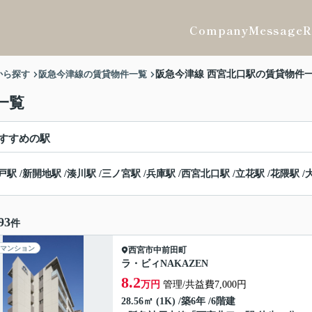
Company
Message
R
から探す
阪急今津線の賃貸物件一覧
阪急今津線 西宮北口駅の賃貸物件
一覧
すすめの駅
戸駅
/
新開地駅
/
湊川駅
/
三ノ宮駅
/
兵庫駅
/
西宮北口駅
/
立花駅
/
花隈駅
/
93
件
マンション
西宮市
中前田町
ラ・ビィNAKAZEN
8.2
万円
管理/共益費7,000円
28.56㎡ (1K) /築6年 /6階建