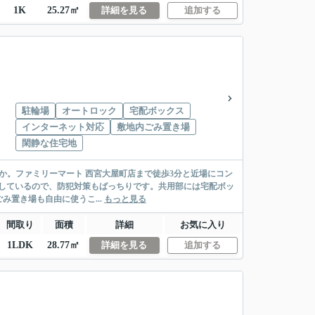
1K
25.27㎡
詳細を見る
追加する
駐輪場
オートロック
宅配ボックス
インターネット対応
敷地内ごみ置き場
閑静な住宅地
ょうか。ファミリーマート 西宮大屋町店まで徒歩3分と近場にコン
しているので、防犯対策もばっちりです。共用部には宅配ボッ
置き場も自由に使うこ...
もっと見る
間取り
面積
詳細
お気に入り
1LDK
28.77㎡
詳細を見る
追加する