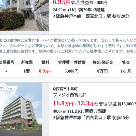
6.9
万円
管理/共益費5,000円
24.92㎡ (1K) /築20年 /3階建
阪急神戸本線
「
西宮北口
」駅 徒歩20分
部には敷地内ごみ置き場・バイク置場などが揃っております。安心して暮らしたい
クス・クロゼットなど豊富なので、衣類や履き物の整理がしやすく便利です。独立
身支度の際に便利です。物件の近くにご利用いただける駐車場がございます。お引っ
部屋番号
所在階
賃料
管理費・共益費
敷金/保証金
礼金
6.9
-
1階
5,000円
0万円
1ヶ月
万円
マンション
西宮市
中島町
プレジオ西宮北口
11.9
12.3
万円～
万円
管理/共益費15,000
40.67㎡ (1LDK) /新築 /7階建
阪急神戸本線
「
西宮北口
」駅 徒歩15分