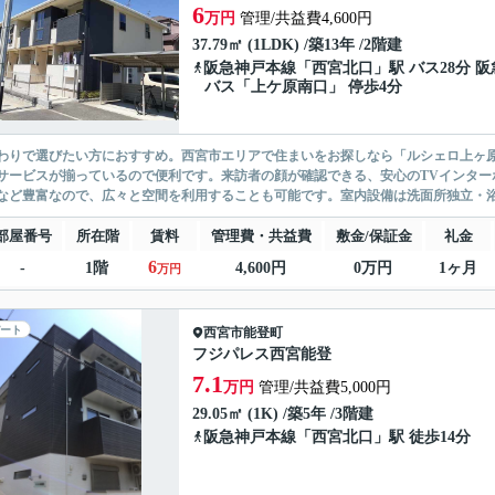
6
万円
管理/共益費4,600円
37.79㎡ (1LDK) /築13年 /2階建
阪急神戸本線
「
西宮北口
」駅 バス28分 阪
バス「上ケ原南口」 停歩4分
わりで選びたい方におすすめ。西宮市エリアで住まいをお探しなら「ルシェロ上ヶ
サービスが揃っているので便利です。来訪者の顔が確認できる、安心のTVインター
など豊富なので、広々と空間を利用することも可能です。室内設備は洗面所独立・浴
部屋番号
所在階
賃料
管理費・共益費
敷金/保証金
礼金
6
-
1階
4,600円
0万円
1ヶ月
万円
ート
西宮市
能登町
フジパレス西宮能登
7.1
万円
管理/共益費5,000円
29.05㎡ (1K) /築5年 /3階建
阪急神戸本線
「
西宮北口
」駅 徒歩14分