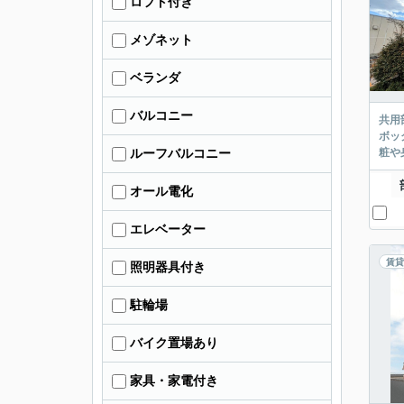
ロフト付き
メゾネット
ベランダ
バルコニー
共用
ボッ
粧や
ルーフバルコニー
オール電化
エレベーター
賃貸
照明器具付き
駐輪場
バイク置場あり
家具・家電付き