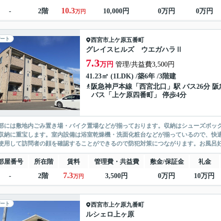
10.3
-
2階
10,000円
0万円
0万円
万円
ート
西宮市
上ケ原五番町
グレイスヒルズ ウエガハラⅡ
7.3
万円
管理/共益費3,500円
41.23㎡ (1LDK) /築6年 /3階建
阪急神戸本線
「
西宮北口
」駅 バス26分 阪
バス「上ケ原四番町」 停歩4分
部には敷地内ごみ置き場・バイク置場などが揃っております。収納はシューズボッ
収納に重宝します。室内設備は浴室乾燥機・洗面化粧台などが揃っているので、快適
使用して訪問者の顔を確認することができるので防犯対策につながります。お風呂好
部屋番号
所在階
賃料
管理費・共益費
敷金/保証金
礼金
7.3
-
2階
3,500円
0万円
10万円
万円
ート
西宮市
上ケ原九番町
ルシェロ上ヶ原