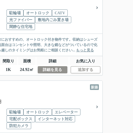
駐輪場
オートロック
CATV
光ファイバー
敷地内ごみ置き場
閑静な住宅地
方におすすめの、オートロック付き物件です。収納はシューズ
洗面台はコンセントや照明、大きな鏡などがついているので化
越しのタイミングはお気軽にご相談ください...
もっと見る
間取り
面積
詳細
お気に入り
1K
24.92㎡
詳細を見る
追加する
新築
円
駐輪場
オートロック
エレベーター
宅配ボックス
インターネット対応
防犯カメラ