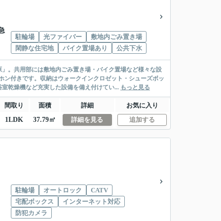
急
駐輪場
光ファイバー
敷地内ごみ置き場
閑静な住宅地
バイク置場あり
公共下水
原」。共用部には敷地内ごみ置き場・バイク置場など様々な設
ホン付きです。収納はウォークインクロゼット・シューズボッ
室乾燥機など充実した設備を備え付けてい...
もっと見る
間取り
面積
詳細
お気に入り
1LDK
37.79㎡
詳細を見る
追加する
駐輪場
オートロック
CATV
宅配ボックス
インターネット対応
防犯カメラ