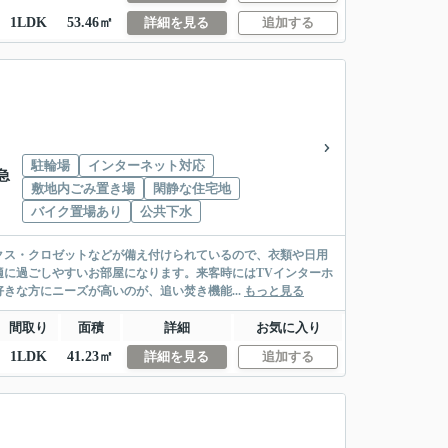
1LDK
53.46㎡
詳細を見る
追加する
駐輪場
インターネット対応
急
敷地内ごみ置き場
閑静な住宅地
バイク置場あり
公共下水
クス・クロゼットなどが備え付けられているので、衣類や日用
に過ごしやすいお部屋になります。来客時にはTVインターホ
きな方にニーズが高いのが、追い焚き機能...
もっと見る
間取り
面積
詳細
お気に入り
1LDK
41.23㎡
詳細を見る
追加する