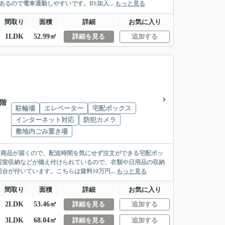
るので電車通勤しやすいです。BS加入...
もっと見る
間取り
面積
詳細
お気に入り
1LDK
52.99㎡
詳細を見る
追加する
5階
駐輪場
エレベーター
宅配ボックス
インターネット対応
防犯カメラ
敷地内ごみ置き場
た商品が届くので、配送時間を気にせず注文ができる宅配ボッ
居室収納などが備え付けられているので、衣類や日用品の収納
が付いています。こちらは賃料10万円...
もっと見る
間取り
面積
詳細
お気に入り
2LDK
53.46㎡
詳細を見る
追加する
3LDK
68.04㎡
詳細を見る
追加する