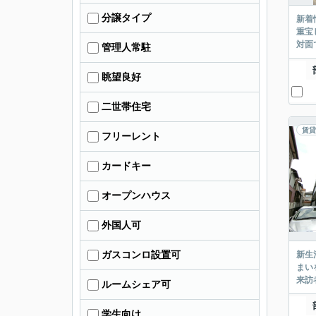
分譲タイプ
新着
重宝
対面
管理人常駐
眺望良好
二世帯住宅
賃貸
フリーレント
カードキー
オープンハウス
外国人可
ガスコンロ設置可
新生
まい
来訪
ルームシェア可
学生向け