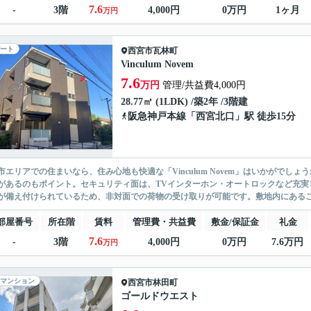
7.6
-
3階
4,000円
0万円
1ヶ月
万円
ート
西宮市
瓦林町
Vinculum Novem
7.6
万円
管理/共益費4,000円
28.77㎡ (1LDK) /築2年 /3階建
阪急神戸本線
「
西宮北口
」駅 徒歩15分
市エリアでの住まいなら、住み心地も快適な「Vinculum Novem」はいかがでし
があるのもポイント。セキュリティ面は、TVインターホン・オートロックなど充実
が備え付けられているため、非対面での荷物の受け取りが可能です。敷地内にあるごみ
部屋番号
所在階
賃料
管理費・共益費
敷金/保証金
礼金
7.6
-
3階
4,000円
0万円
7.6万円
万円
マンション
西宮市
林田町
ゴールドウエスト