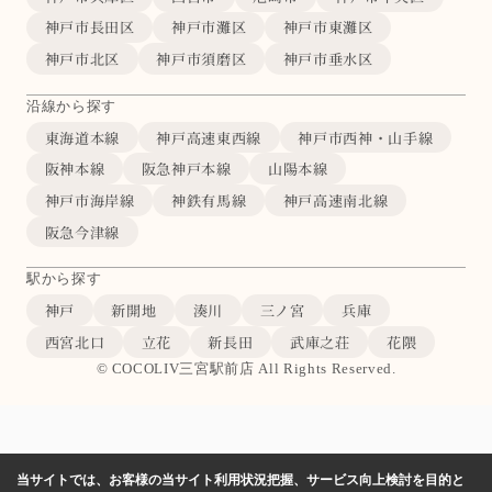
神戸市長田区
神戸市灘区
神戸市東灘区
神戸市北区
神戸市須磨区
神戸市垂水区
沿線から探す
東海道本線
神戸高速東西線
神戸市西神・山手線
阪神本線
阪急神戸本線
山陽本線
神戸市海岸線
神鉄有馬線
神戸高速南北線
阪急今津線
駅から探す
神戸
新開地
湊川
三ノ宮
兵庫
西宮北口
立花
新長田
武庫之荘
花隈
© COCOLIV三宮駅前店 All Rights Reserved.
当サイトでは、お客様の当サイト利用状況把握、サービス向上検討を目的と