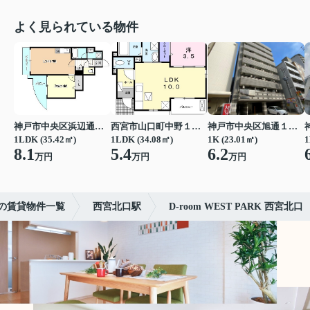
よく見られている物件
神戸市中央区浜辺通３丁目
西宮市山口町中野１丁目
神戸市中央区旭通１丁目
1LDK (35.42㎡)
1LDK (34.08㎡)
1K (23.01㎡)
1
8.1
5.4
6.2
万円
万円
万円
の賃貸物件一覧
西宮北口駅
D-room WEST PARK 西宮北口