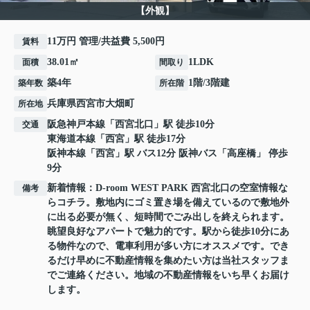
【外観】
11万円 管理/共益費 5,500円
賃料
38.01㎡
1LDK
面積
間取り
築4年
1階/3階建
築年数
所在階
兵庫県
西宮市
大畑町
所在地
阪急神戸本線
「
西宮北口
」駅 徒歩10分
交通
東海道本線
「
西宮
」駅 徒歩17分
阪神本線
「
西宮
」駅 バス12分 阪神バス「高座橋」 停歩
9分
新着情報：D-room WEST PARK 西宮北口の空室情報な
備考
らコチラ。敷地内にゴミ置き場を備えているので敷地外
に出る必要が無く、短時間でごみ出しを終えられます。
眺望良好なアパートで魅力的です。駅から徒歩10分にあ
る物件なので、電車利用が多い方にオススメです。でき
るだけ早めに不動産情報を集めたい方は当社スタッフま
でご連絡ください。地域の不動産情報をいち早くお届け
します。