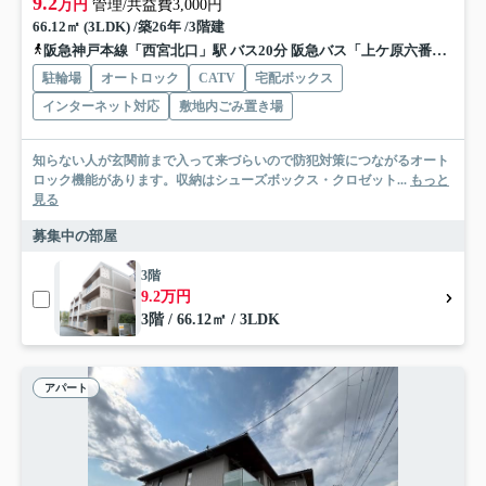
9.2
万円
管理/共益費3,000円
66.12㎡ (3LDK) /築26年 /3階建
阪急神戸本線「西宮北口」駅 バス20分 阪急バス「上ケ原六番町」 停歩3分
駐輪場
オートロック
CATV
宅配ボックス
インターネット対応
敷地内ごみ置き場
知らない人が玄関前まで入って来づらいので防犯対策につながるオート
ロック機能があります。収納はシューズボックス・クロゼット...
もっと
見る
募集中の部屋
3階
9.2万円
3階 / 66.12㎡ / 3LDK
アパート