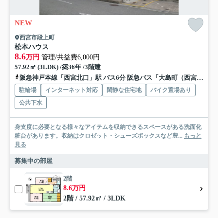
NEW
西宮市段上町
松本ハウス
8.6
万円
管理/共益費6,000円
57.92㎡ (3LDK) /築36年 /3階建
阪急神戸本線「西宮北口」駅 バス6分 阪急バス「大島町（西宮市）」 停歩11分
駐輪場
インターネット対応
閑静な住宅地
バイク置場あり
公共下水
身支度に必要となる様々なアイテムを収納できるスペースがある洗面化
粧台があります。収納はクロゼット・シューズボックスなど豊...
もっと
見る
募集中の部屋
2階
8.6万円
2階 / 57.92㎡ / 3LDK