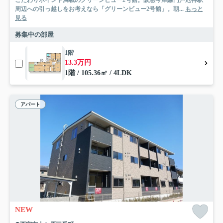
こだわりポイント満載のグリーンビュー2号館。阪急今津線門戸厄神駅
周辺への引っ越しをお考えなら「グリーンビュー2号館」。朝...
もっと
見る
募集中の部屋
1階
13.3万円
1階 / 105.36㎡ / 4LDK
アパート
NEW