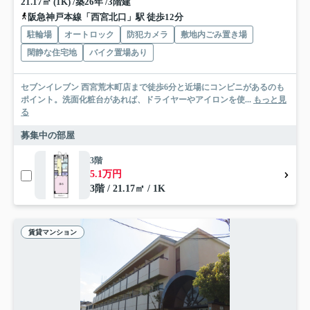
21.17㎡ (1K) /築26年 /3階建
阪急神戸本線「西宮北口」駅 徒歩12分
駐輪場
オートロック
防犯カメラ
敷地内ごみ置き場
閑静な住宅地
バイク置場あり
セブンイレブン 西宮荒木町店まで徒歩6分と近場にコンビニがあるのも
ポイント。洗面化粧台があれば、ドライヤーやアイロンを使...
もっと見
る
募集中の部屋
3階
5.1万円
3階 / 21.17㎡ / 1K
賃貸マンション