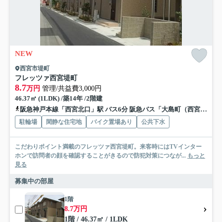
NEW
西宮市堤町
フレッツァ西宮堤町
8.7
万円
管理/共益費3,000円
46.37㎡ (1LDK) /築14年 /2階建
阪急神戸本線「西宮北口」駅 バス6分 阪急バス「大島町（西宮市）」 停歩8分
駐輪場
閑静な住宅地
バイク置場あり
公共下水
こだわりポイント満載のフレッツァ西宮堤町。来客時にはTVインター
ホンで訪問者の顔を確認することがきるので防犯対策につなが...
もっと
見る
募集中の部屋
1階
8.7万円
1階 / 46.37㎡ / 1LDK