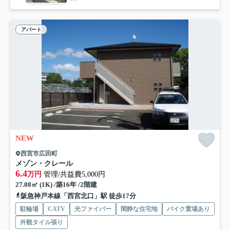
アパート
NEW
西宮市広田町
メゾン・クレール
6.4
万円
管理/共益費5,000円
27.08㎡ (1K) /築16年 /2階建
阪急神戸本線「西宮北口」駅 徒歩17分
駐輪場
CATV
光ファイバー
閑静な住宅地
バイク置場あり
外観タイル張り