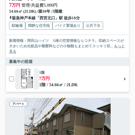
7
万円
管理/共益費5,000円
54.66㎡ (2LDK) /築30年 /3階建
阪急神戸本線「西宮北口」駅 徒歩18分
駐輪場
閑静な住宅地
バイク置場あり
公共下水
新着情報：岡田山ハイツ A棟の空室情報ならコチラ。収納スペースが
大きいため化粧品や整髪料などの小物類もまとめてスッキリ収...
もっと
見る
募集中の部屋
1階
7万円
1階 / 54.66㎡ / 2LDK
アパート