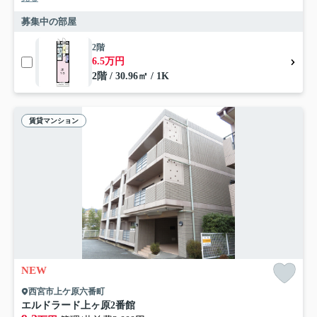
募集中の部屋
2階
6.5万円
2階 / 30.96㎡ / 1K
賃貸マンション
NEW
西宮市上ケ原六番町
エルドラード上ヶ原2番館