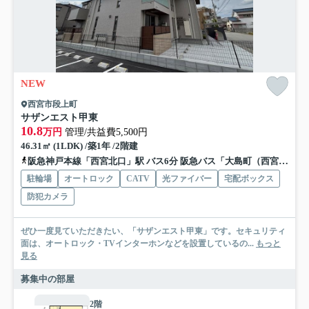
NEW
西宮市段上町
サザンエスト甲東
10.8
万円
管理/共益費5,500円
46.31㎡ (1LDK) /築1年 /2階建
阪急神戸本線「西宮北口」駅 バス6分 阪急バス「大島町（西宮市）」 停歩9分
駐輪場
オートロック
CATV
光ファイバー
宅配ボックス
防犯カメラ
ぜひ一度見ていただきたい、「サザンエスト甲東」です。セキュリティ
面は、オートロック・TVインターホンなどを設置しているの...
もっと
見る
募集中の部屋
2階