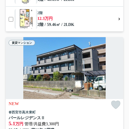
2階
12.3万円
2階 / 59.46㎡ / 2LDK
賃貸マンション
NEW
西宮市高木東町
パールレジデンスⅡ
5.1
万円
管理/共益費3,300円