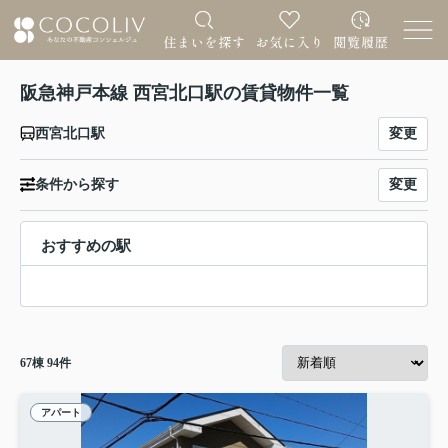
阪急神戸本線 西宮北口駅の賃貸物件一覧
変更
西宮北口駅
変更
条件から探す
おすすめの駅
67
棟
94
件
アパート