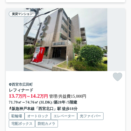
賃貸マンション
西宮市広田町
レフィナード
13.7
14.2
万円～
万円
管理/共益費15,000円
71.79㎡～74.76㎡ (3LDK) /築28年 /5階建
阪急神戸本線「西宮北口」駅 徒歩18分
駐輪場
オートロック
エレベーター
光ファイバー
宅配ボックス
防犯カメラ