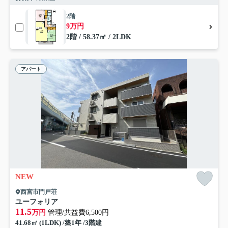
2階
9万円
2階 / 58.37㎡ / 2LDK
アパート
NEW
西宮市門戸荘
ユーフォリア
11.5
万円
管理/共益費6,500円
41.68㎡ (1LDK) /築1年 /3階建