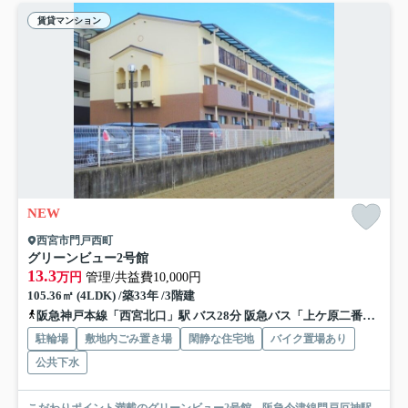
賃貸マンション
NEW
西宮市門戸西町
グリーンビュー2号館
13.3
万円
管理/共益費10,000円
105.36㎡ (4LDK) /築33年 /3階建
阪急神戸本線「西宮北口」駅 バス28分 阪急バス「上ケ原二番町」 停歩7分
駐輪場
敷地内ごみ置き場
閑静な住宅地
バイク置場あり
公共下水