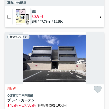
募集中の部屋
2階
7.5万円
2階 / 47.79㎡ / 1LDK
賃貸マンション
NEW
西宮市門戸岡田町
ブライトガーデン
14
17.9
万円～
万円
管理/共益費8,000円