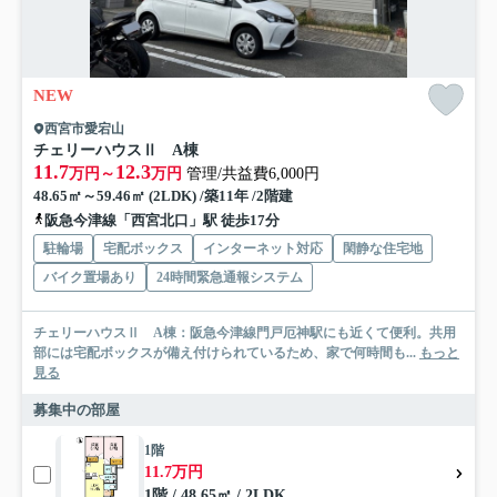
NEW
西宮市愛宕山
チェリーハウスⅡ A棟
11.7
12.3
万円～
万円
管理/共益費6,000円
48.65㎡～59.46㎡ (2LDK) /築11年 /2階建
阪急今津線「西宮北口」駅 徒歩17分
駐輪場
宅配ボックス
インターネット対応
閑静な住宅地
バイク置場あり
24時間緊急通報システム
チェリーハウスⅡ A棟：阪急今津線門戸厄神駅にも近くて便利。共用
部には宅配ボックスが備え付けられているため、家で何時間も...
もっと
見る
募集中の部屋
1階
11.7万円
1階 / 48.65㎡ / 2LDK