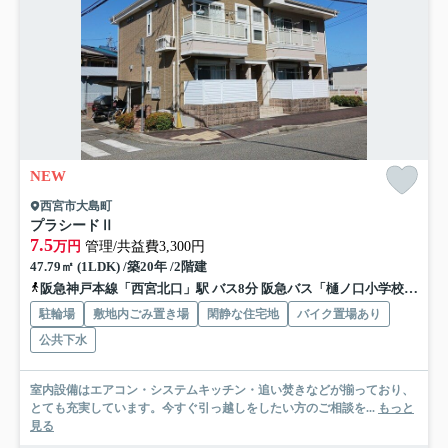
NEW
西宮市大島町
プラシードⅡ
7.5
万円
管理/共益費3,300円
47.79㎡ (1LDK) /築20年 /2階建
阪急神戸本線「西宮北口」駅 バス8分 阪急バス「樋ノ口小学校前」 停歩2分
駐輪場
敷地内ごみ置き場
閑静な住宅地
バイク置場あり
公共下水
室内設備はエアコン・システムキッチン・追い焚きなどが揃っており、
とても充実しています。今すぐ引っ越しをしたい方のご相談を...
もっと
見る