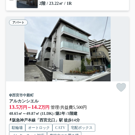
2階 / 23.22㎡ / 1R
アパート
西宮市中殿町
アルカンシエル
13.5
14.2
万円～
万円
管理/共益費5,500円
48.65㎡～49.87㎡ (1LDK) /築2年 /3階建
阪急神戸本線「西宮北口」駅 徒歩14分
駐輪場
オートロック
CATV
宅配ボックス