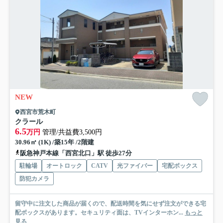
NEW
西宮市荒木町
クラール
6.5
万円
管理/共益費3,500円
30.96㎡ (1K) /築15年 /2階建
阪急神戸本線「西宮北口」駅 徒歩27分
駐輪場
オートロック
CATV
光ファイバー
宅配ボックス
防犯カメラ
留守中に注文した商品が届くので、配送時間を気にせず注文ができる宅
配ボックスがあります。セキュリティ面は、TVインターホン...
もっと
見る