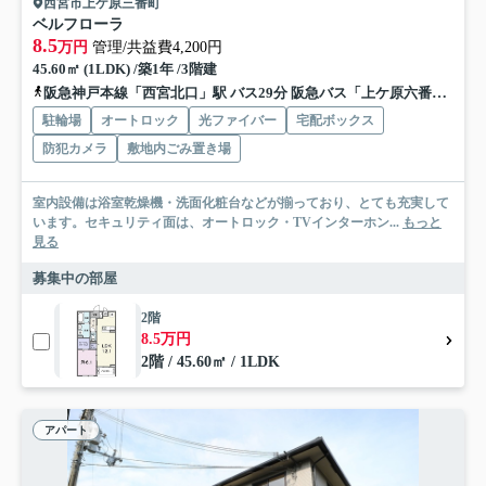
西宮市上ケ原三番町
ベルフローラ
8.5
万円
管理/共益費4,200円
45.60㎡ (1LDK) /築1年 /3階建
阪急神戸本線「西宮北口」駅 バス29分 阪急バス「上ケ原六番町」 停歩2分
駐輪場
オートロック
光ファイバー
宅配ボックス
防犯カメラ
敷地内ごみ置き場
室内設備は浴室乾燥機・洗面化粧台などが揃っており、とても充実して
います。セキュリティ面は、オートロック・TVインターホン...
もっと
見る
募集中の部屋
2階
8.5万円
2階 / 45.60㎡ / 1LDK
アパート