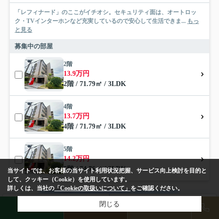
「レフィナード」のここがイチオシ。セキュリティ面は、オートロッ
ク・TVインターホンなど充実しているので安心して生活できま...
もっ
と見る
募集中の部屋
2階
13.9万円
2階 / 71.79㎡ / 3LDK
4階
13.7万円
4階 / 71.79㎡ / 3LDK
5階
14.2万円
5階 / 74.76㎡ / 3LDK
当サイトでは、お客様の当サイト利用状況把握、サービス向上検討を目的と
して、クッキー（Cookie）を使用しています。
詳しくは、当社の
「Cookieの取扱いについて」
をご確認ください。
賃貸マンション
検索条件を変更
閉じる
まとめてお問い合わせ
LINE
物件検索
店舗予約