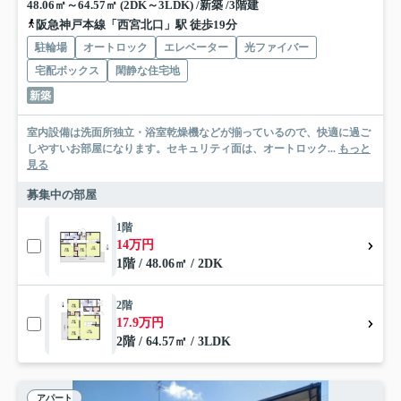
48.06㎡～64.57㎡ (2DK～3LDK) /新築 /3階建
阪急神戸本線「西宮北口」駅 徒歩19分
駐輪場
オートロック
エレベーター
光ファイバー
宅配ボックス
閑静な住宅地
新築
室内設備は洗面所独立・浴室乾燥機などが揃っているので、快適に過ご
しやすいお部屋になります。セキュリティ面は、オートロック...
もっと
見る
募集中の部屋
1階
14万円
1階 / 48.06㎡ / 2DK
2階
17.9万円
2階 / 64.57㎡ / 3LDK
アパート