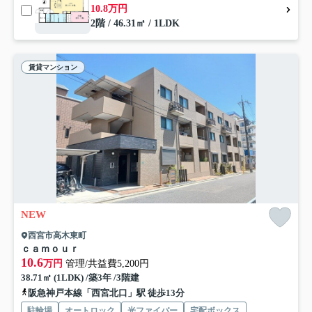
10.8万円
2階 / 46.31㎡ / 1LDK
賃貸マンション
NEW
西宮市高木東町
ｃａｍｏｕｒ
10.6
万円
管理/共益費5,200円
38.71㎡ (1LDK) /築3年 /3階建
阪急神戸本線「西宮北口」駅 徒歩13分
駐輪場
オートロック
光ファイバー
宅配ボックス