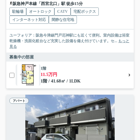
阪急神戸本線「西宮北口」駅 徒歩15分
駐輪場
オートロック
CATV
宅配ボックス
インターネット対応
閑静な住宅地
ユーフォリア：阪急今津線門戸厄神駅にも近くて便利。室内設備は浴室
乾燥機・洗面化粧台など充実した設備を備え付けています。セ...
もっと
見る
募集中の部屋
1階
11.5万円
1階 / 41.68㎡ / 1LDK
アパート