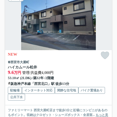
NEW
西宮市大屋町
ハイカムール松井
9.6
万円
管理/共益費4,000円
53.10㎡ (2LDK) /築32年 /2階建
阪急神戸本線「西宮北口」駅 徒歩13分
駐輪場
インターネット対応
閑静な住宅地
バイク置場あり
公共下水
ファミリーマート 西宮大屋町店まで徒歩3分と近場にコンビニがあるの
もポイント。収納はクロゼット・シューズボックス・全居室...
もっと見