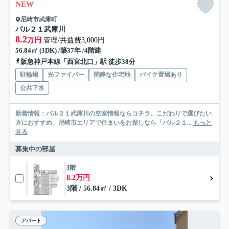
NEW
尼崎市武庫町
パル２１武庫川
8.2
万円
管理/共益費3,000円
56.84㎡ (3DK) /築37年 /4階建
阪急神戸本線「西宮北口」駅 徒歩38分
駐輪場
光ファイバー
閑静な住宅地
バイク置場あり
公共下水
新着情報：パル２１武庫川の空室情報ならコチラ。こだわりで選びたい
方におすすめ。尼崎市エリアで住まいをお探しなら「パル２１...
もっと
見る
募集中の部屋
3階
8.2万円
3階 / 56.84㎡ / 3DK
アパート