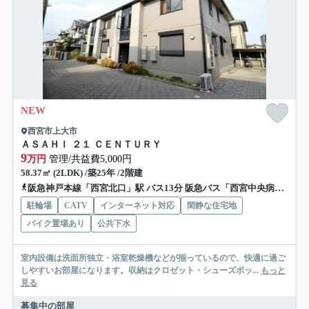
NEW
西宮市上大市
ＡＳＡＨＩ ２１ ＣＥＮＴＵＲＹ
9
万円
管理/共益費5,000円
58.37㎡ (2LDK) /築25年 /2階建
阪急神戸本線「西宮北口」駅 バス13分 阪急バス「西宮中央病院前」 停歩9分
駐輪場
CATV
インターネット対応
閑静な住宅地
バイク置場あり
公共下水
室内設備は洗面所独立・浴室乾燥機などが揃っているので、快適に過ご
しやすいお部屋になります。収納はクロゼット・シューズボッ...
もっと
見る
募集中の部屋