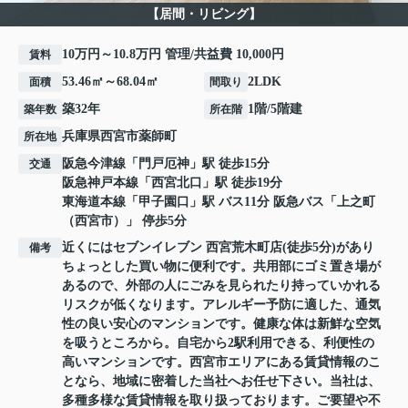
【居間・リビング】
10万円～10.8万円 管理/共益費 10,000円
賃料
53.46㎡～68.04㎡
2LDK
面積
間取り
築32年
1階/5階建
築年数
所在階
兵庫県
西宮市
薬師町
所在地
阪急今津線
「
門戸厄神
」駅 徒歩15分
交通
阪急神戸本線
「
西宮北口
」駅 徒歩19分
東海道本線
「
甲子園口
」駅 バス11分 阪急バス「上之町
（西宮市）」 停歩5分
近くにはセブンイレブン 西宮荒木町店(徒歩5分)があり
備考
ちょっとした買い物に便利です。共用部にゴミ置き場が
あるので、外部の人にごみを見られたり持っていかれる
リスクが低くなります。アレルギー予防に適した、通気
性の良い安心のマンションです。健康な体は新鮮な空気
を吸うところから。自宅から2駅利用できる、利便性の
高いマンションです。西宮市エリアにある賃貸情報のこ
となら、地域に密着した当社へお任せ下さい。当社は、
多種多様な賃貸情報を取り扱っております。ご要望や不