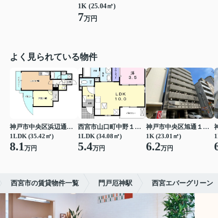
1K (25.04㎡)
7
万円
よく見られている物件
神戸市中央区浜辺通３丁目
西宮市山口町中野１丁目
神戸市中央区旭通１丁目
1LDK (35.42㎡)
1LDK (34.08㎡)
1K (23.01㎡)
1
8.1
5.4
6.2
万円
万円
万円
西宮市の賃貸物件一覧
門戸厄神駅
西宮エバーグリーン