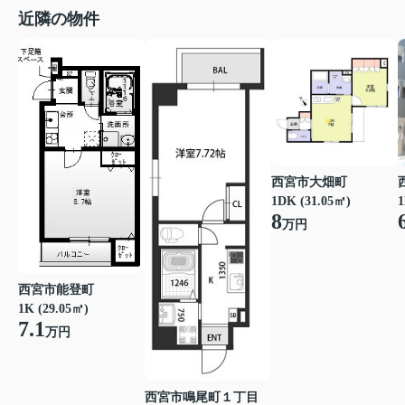
近隣の物件
西宮市大畑町
1DK (31.05㎡)
1
8
万円
西宮市能登町
1K (29.05㎡)
7.1
万円
西宮市鳴尾町１丁目