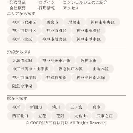
会員登録
ログイン
コンシェルジュのご紹介
会社概要
採用情報
アクセス
エリアから探す
神戸市兵庫区
西宮市
尼崎市
神戸市中央区
神戸市長田区
神戸市灘区
神戸市東灘区
神戸市北区
神戸市須磨区
神戸市垂水区
沿線から探す
東海道本線
神戸高速東西線
阪神本線
神戸市西神・山手線
阪急神戸本線
山陽本線
神戸市海岸線
神鉄有馬線
神戸高速南北線
阪急今津線
駅から探す
神戸
新開地
湊川
三ノ宮
兵庫
西宮北口
立花
花隈
大倉山
武庫之荘
© COCOLIV三宮駅前店 All Rights Reserved.