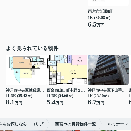
西宮市浜脇町
1K (30.08㎡)
6.5
万円
よく見られている物件
神戸市中央区浜辺通３丁目
西宮市山口町中野１丁目
神戸市中央区下山手通７丁目
1LDK (35.42㎡)
1LDK (34.08㎡)
1K (23.30㎡)
1
8.1
5.4
6.7
万円
万円
万円
件をお探しならココリブ
西宮市の賃貸物件一覧
ルミナーレ