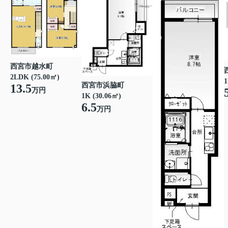
西宮市越水町
2LDK (75.00㎡)
1
西宮市浜脇町
13.5
万円
1K (30.06㎡)
6.5
万円