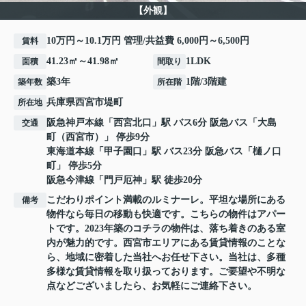
【外観】
10万円～10.1万円 管理/共益費 6,000円～6,500円
賃料
41.23㎡～41.98㎡
1LDK
面積
間取り
築3年
1階/3階建
築年数
所在階
兵庫県
西宮市
堤町
所在地
阪急神戸本線
「
西宮北口
」駅 バス6分 阪急バス「大島
交通
町（西宮市）」 停歩9分
東海道本線
「
甲子園口
」駅 バス23分 阪急バス「樋ノ口
町」 停歩5分
阪急今津線
「
門戸厄神
」駅 徒歩20分
こだわりポイント満載のルミナーレ。平坦な場所にある
備考
物件なら毎日の移動も快適です。こちらの物件はアパー
トです。2023年築のコチラの物件は、落ち着きのある室
内が魅力的です。西宮市エリアにある賃貸情報のことな
ら、地域に密着した当社へお任せ下さい。当社は、多種
多様な賃貸情報を取り扱っております。ご要望や不明な
点などございましたら、お気軽にご連絡下さい。