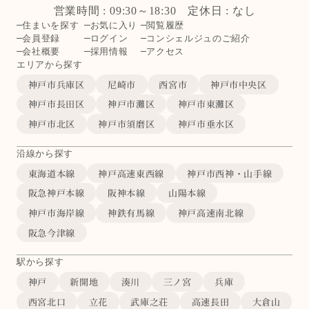
営業時間 : 09:30～18:30 定休日 : なし
住まいを探す
お気に入り
閲覧履歴
会員登録
ログイン
コンシェルジュのご紹介
会社概要
採用情報
アクセス
エリアから探す
神戸市兵庫区
尼崎市
西宮市
神戸市中央区
神戸市長田区
神戸市灘区
神戸市東灘区
神戸市北区
神戸市須磨区
神戸市垂水区
沿線から探す
東海道本線
神戸高速東西線
神戸市西神・山手線
阪急神戸本線
阪神本線
山陽本線
神戸市海岸線
神鉄有馬線
神戸高速南北線
阪急今津線
駅から探す
神戸
新開地
湊川
三ノ宮
兵庫
西宮北口
立花
武庫之荘
高速長田
大倉山