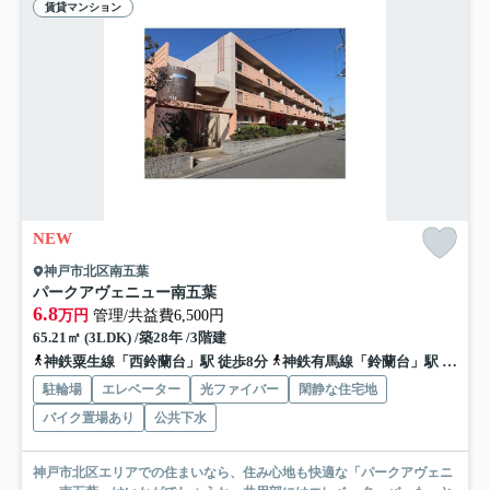
賃貸マンション
NEW
神戸市北区南五葉
パークアヴェニュー南五葉
6.8
万円
管理/共益費6,500円
65.21㎡ (3LDK) /築28年 /3階建
神鉄粟生線「西鈴蘭台」駅 徒歩8分
神鉄有馬線「鈴蘭台」駅 徒歩13分
駐輪場
エレベーター
光ファイバー
閑静な住宅地
バイク置場あり
公共下水
神戸市北区エリアでの住まいなら、住み心地も快適な「パークアヴェニ