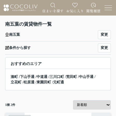
南五葉の賃貸物件一覧
変更
南五葉
変更
条件から探す
おすすめのエリア
湊町
/
下山手通
/
中道通
/
三川口町
/
荒田町
/
中山手通
/
立花町
/
松原通
/
東園田町
/
元町通
1
棟
2
件