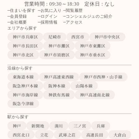
営業時間 : 09:30～18:30 定休日 : なし
住まいを探す
お気に入り
閲覧履歴
会員登録
ログイン
コンシェルジュのご紹介
会社概要
採用情報
アクセス
エリアから探す
神戸市兵庫区
尼崎市
西宮市
神戸市中央区
神戸市長田区
神戸市灘区
神戸市東灘区
神戸市北区
神戸市須磨区
神戸市垂水区
沿線から探す
東海道本線
神戸高速東西線
神戸市西神・山手線
阪急神戸本線
阪神本線
山陽本線
神戸市海岸線
神鉄有馬線
神戸高速南北線
阪急今津線
駅から探す
神戸
新開地
湊川
三ノ宮
兵庫
西宮北口
立花
武庫之荘
高速長田
大倉山