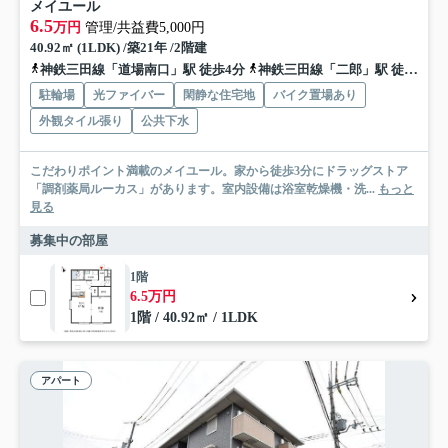
メイユール
6.5
万円
管理/共益費5,000円
40.92㎡ (1LDK) /築21年 /2階建
神鉄三田線「道場南口」駅 徒歩4分
神鉄三田線「二郎」駅 徒歩13分
駐輪場
光ファイバー
閑静な住宅地
バイク置場あり
外観タイル張り
公共下水
こだわりポイント満載のメイユール。家から徒歩3分にドラッグストア
「調剤薬局ルーカス」があります。室内設備は浴室乾燥機・洗...
もっと
見る
募集中の部屋
1階
6.5万円
1階 / 40.92㎡ / 1LDK
アパート