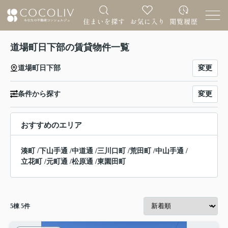
道場町日下部の賃貸物件一覧
変更
道場町日下部
変更
条件から探す
おすすめのエリア
湊町
/
下山手通
/
中道通
/
三川口町
/
荒田町
/
中山手通
/
立花町
/
元町通
/
松原通
/
東園田町
5
棟
5
件