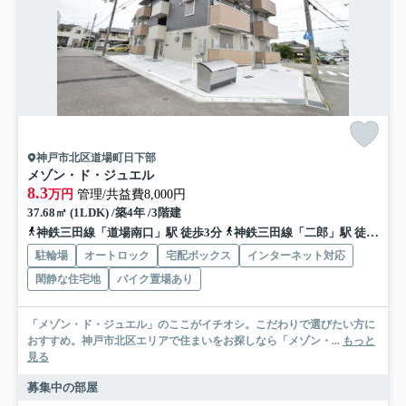
神戸市北区道場町日下部
メゾン・ド・ジュエル
8.3
万円
管理/共益費8,000円
37.68㎡ (1LDK) /築4年 /3階建
神鉄三田線「道場南口」駅 徒歩3分
神鉄三田線「二郎」駅 徒歩15分
駐輪場
オートロック
宅配ボックス
インターネット対応
閑静な住宅地
バイク置場あり
「メゾン・ド・ジュエル」のここがイチオシ。こだわりで選びたい方に
おすすめ。神戸市北区エリアで住まいをお探しなら「メゾン・...
もっと
見る
募集中の部屋