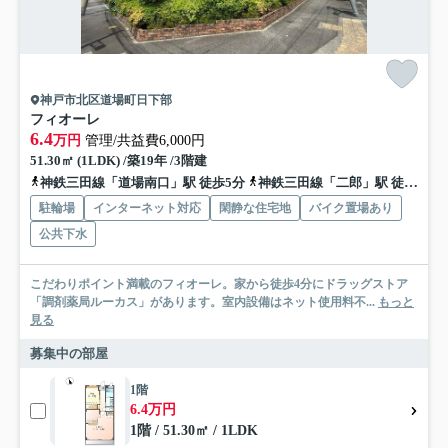
神戸市北区道場町日下部
フィオーレ
6.4
万円
管理/共益費6,000円
51.30㎡ (1LDK) /築19年 /3階建
神鉄三田線「道場南口」駅 徒歩5分
神鉄三田線「二郎」駅 徒歩10分
駐輪場
インターネット対応
閑静な住宅地
バイク置場あり
公共下水
こだわりポイント満載のフィオーレ。家から徒歩4分にドラッグストア
「調剤薬局ルーカス」があります。室内設備はネット使用料不...
もっと
見る
募集中の部屋
1階
6.4万円
1階 / 51.30㎡ / 1LDK