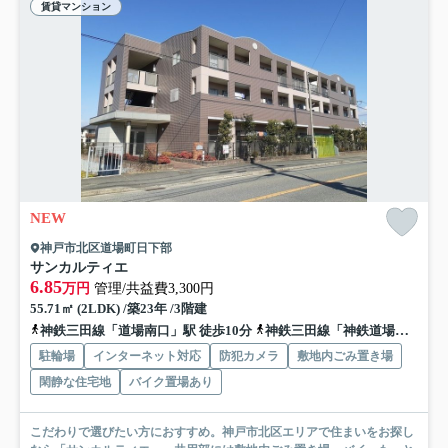
賃貸マンション
NEW
神戸市北区道場町日下部
サンカルティエ
6.85
万円
管理/共益費3,300円
55.71㎡ (2LDK) /築23年 /3階建
神鉄三田線「道場南口」駅 徒歩10分
神鉄三田線「神鉄道場」駅 徒歩15分
駐輪場
インターネット対応
防犯カメラ
敷地内ごみ置き場
閑静な住宅地
バイク置場あり
こだわりで選びたい方におすすめ。神戸市北区エリアで住まいをお探し