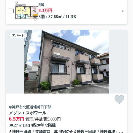
3階
8.3万円
3階 / 37.68㎡ / 1LDK
アパート
神戸市北区道場町日下部
メゾンエスポワール
6.5
万円
管理/共益費5,000円
30.27㎡ (1R) /築20年 /2階建
神鉄三田線「道場南口」駅 徒歩7分
神鉄三田線「神鉄道場」駅 徒歩18分