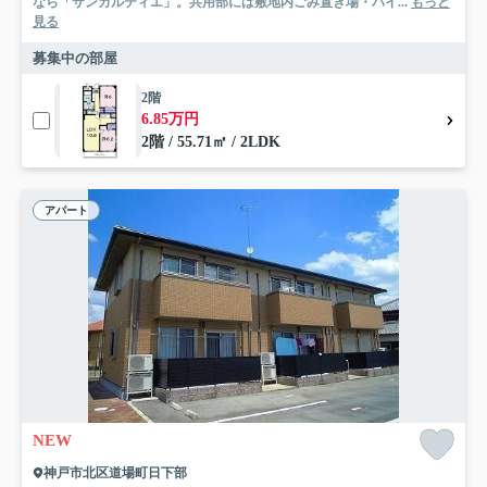
なら「サンカルティエ」。共用部には敷地内ごみ置き場・バイ...
もっと
見る
募集中の部屋
2階
6.85万円
2階 / 55.71㎡ / 2LDK
アパート
NEW
神戸市北区道場町日下部