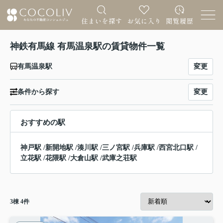
神鉄有馬線 有馬温泉駅の賃貸物件一覧
変更
有馬温泉駅
変更
条件から探す
おすすめの駅
神戸駅
/
新開地駅
/
湊川駅
/
三ノ宮駅
/
兵庫駅
/
西宮北口駅
/
立花駅
/
花隈駅
/
大倉山駅
/
武庫之荘駅
3
棟
4
件