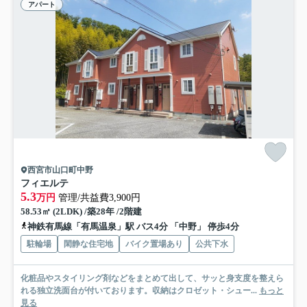
アパート
西宮市山口町中野
フィエルテ
5.3
万円
管理/共益費3,900円
58.53㎡ (2LDK) /築28年 /2階建
神鉄有馬線「有馬温泉」駅 バス4分 「中野」 停歩4分
駐輪場
閑静な住宅地
バイク置場あり
公共下水
化粧品やスタイリング剤などをまとめて出して、サッと身支度を整えら
れる独立洗面台が付いております。収納はクロゼット・シュー...
もっと
見る