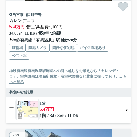
西宮市山口町中野
カレンデュラ
5.4
万円
管理/共益費4,100円
34.08㎡ (1LDK) /築8年 /2階建
神鉄有馬線「有馬温泉」駅 徒歩20分
駐輪場
防犯カメラ
閑静な住宅地
バイク置場あり
公共下水
神鉄有馬線有馬温泉駅周辺への引っ越しをお考えなら「カレンデュ
ラ」。室内設備は洗面所独立・浴室乾燥機など豊富に揃っており、...
も
っと見る
募集中の部屋
1階
5.4万円
1階 / 34.08㎡ / 1LDK
アパート