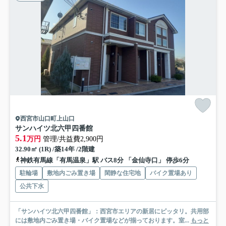
西宮市山口町上山口
サンハイツ北六甲四番館
5.1
万円
管理/共益費2,900円
32.90㎡ (1R) /築14年 /2階建
神鉄有馬線「有馬温泉」駅 バス8分 「金仙寺口」 停歩6分
駐輪場
敷地内ごみ置き場
閑静な住宅地
バイク置場あり
公共下水
「サンハイツ北六甲四番館」：西宮市エリアの新居にピッタリ。共用部
には敷地内ごみ置き場・バイク置場などが揃っております。室...
もっと