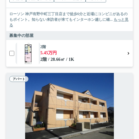
ローソン 神戸有野中町三丁目店まで徒歩6分と近場にコンビニがあるの
もポイント。知らない来訪者が来てもインターホン越しに確...
もっと見
る
募集中の部屋
2階
5.45万円
2階 / 28.66㎡ / 1K
アパート