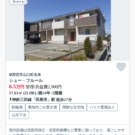
アパート
西宮市山口町名来
シュー・フルール
6.5
万円
管理/共益費2,900円
57.63㎡ (2LDK) /築14年 /2階建
神鉄三田線「田尾寺」駅 徒歩27分
駐輪場
敷地内ごみ置き場
閑静な住宅地
バイク置場あり
公共下水
室内設備は洗面所独立・浴室乾燥機など豊富に揃っており、過ごしやす