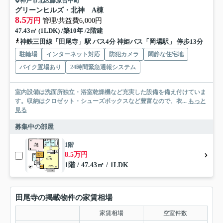
神戸市北区藤原台中町
グリーンヒルズ・北神 A棟
8.5
万円
管理/共益費6,000円
47.43㎡ (1LDK) /築10年 /2階建
神鉄三田線「田尾寺」駅 バス4分 神姫バス「岡場駅」 停歩13分
駐輪場
インターネット対応
防犯カメラ
閑静な住宅地
バイク置場あり
24時間緊急通報システム
室内設備は洗面所独立・浴室乾燥機など充実した設備を備え付けていま
す。収納はクロゼット・シューズボックスなど豊富なので、衣...
もっと
見る
募集中の部屋
1階
8.5万円
1階 / 47.43㎡ / 1LDK
田尾寺の掲載物件の家賃相場
家賃相場
空室件数