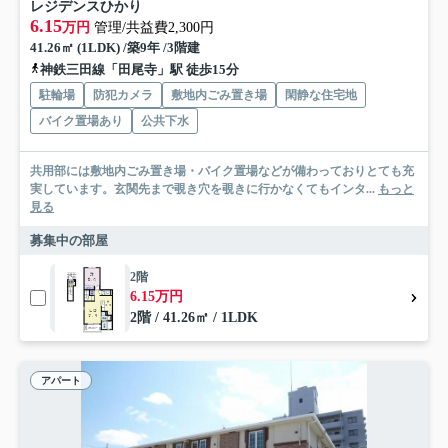
レジデンスひかり
6.15
万円
管理/共益費2,300円
41.26㎡ (1LDK) /築9年 /3階建
神鉄三田線「田尾寺」駅 徒歩15分
駐輪場
防犯カメラ
敷地内ごみ置き場
閑静な住宅地
バイク置場あり
公共下水
共用部には敷地内ごみ置き場・バイク置場などが備わっておりとても充
実しています。玄関先まで覗き穴を覗きに行かなくてもインタ...
もっと
見る
募集中の部屋
2階
6.15万円
2階 / 41.26㎡ / 1LDK
アパート