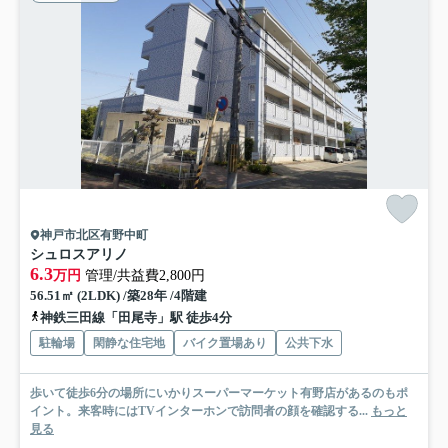
神戸市北区有野中町
シュロスアリノ
6.3
万円
管理/共益費2,800円
56.51㎡ (2LDK) /築28年 /4階建
神鉄三田線「田尾寺」駅 徒歩4分
駐輪場
閑静な住宅地
バイク置場あり
公共下水
歩いて徒歩6分の場所にいかりスーパーマーケット有野店があるのもポ
イント。来客時にはTVインターホンで訪問者の顔を確認する...
もっと
見る