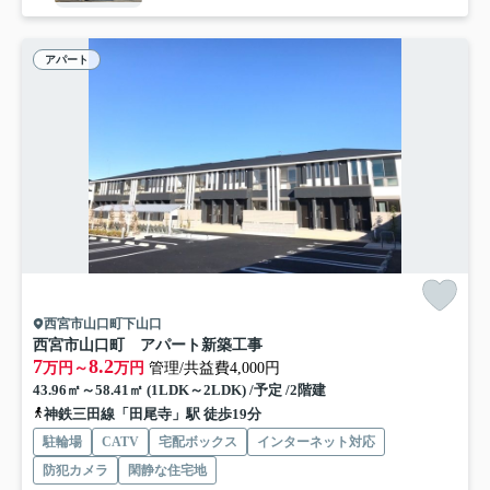
アパート
西宮市山口町下山口
西宮市山口町 アパート新築工事
7
8.2
万円～
万円
管理/共益費4,000円
43.96㎡～58.41㎡ (1LDK～2LDK) /予定 /2階建
神鉄三田線「田尾寺」駅 徒歩19分
駐輪場
CATV
宅配ボックス
インターネット対応
防犯カメラ
閑静な住宅地