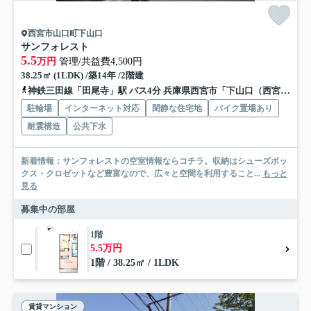
西宮市山口町下山口
サンフォレスト
5.5
万円
管理/共益費4,500円
38.25㎡ (1LDK) /築14年 /2階建
神鉄三田線「田尾寺」駅 バス4分 兵庫県西宮市「下山口（西宮市）」 停歩4分
駐輪場
インターネット対応
閑静な住宅地
バイク置場あり
耐震構造
公共下水
新着情報：サンフォレストの空室情報ならコチラ。収納はシューズボッ
クス・クロゼットなど豊富なので、広々と空間を利用すること...
もっと
見る
募集中の部屋
1階
5.5万円
1階 / 38.25㎡ / 1LDK
賃貸マンション