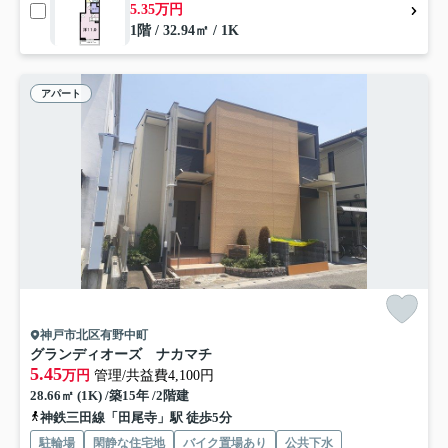
5.35万円
1階 / 32.94㎡ / 1K
アパート
神戸市北区有野中町
グランディオーズ ナカマチ
5.45
万円
管理/共益費4,100円
28.66㎡ (1K) /築15年 /2階建
神鉄三田線「田尾寺」駅 徒歩5分
駐輪場
閑静な住宅地
バイク置場あり
公共下水