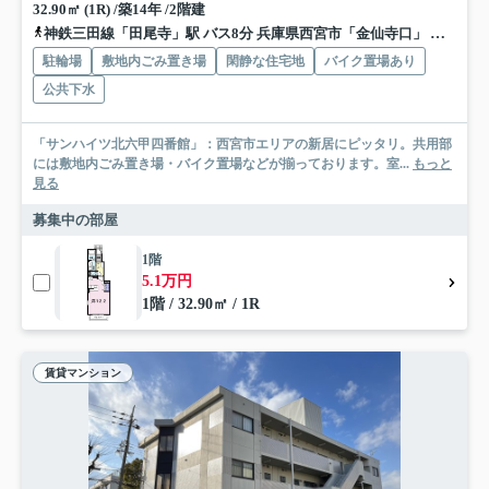
32.90㎡ (1R) /築14年 /2階建
神鉄三田線「田尾寺」駅 バス8分 兵庫県西宮市「金仙寺口」 停歩8分
駐輪場
敷地内ごみ置き場
閑静な住宅地
バイク置場あり
公共下水
「サンハイツ北六甲四番館」：西宮市エリアの新居にピッタリ。共用部
には敷地内ごみ置き場・バイク置場などが揃っております。室...
もっと
見る
募集中の部屋
1階
5.1万円
1階 / 32.90㎡ / 1R
賃貸マンション