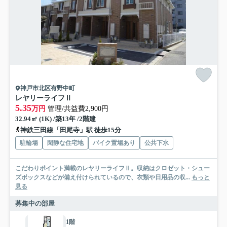
神戸市北区有野中町
レヤリーライフⅡ
5.35
万円
管理/共益費2,900円
32.94㎡ (1K) /築13年 /2階建
神鉄三田線「田尾寺」駅 徒歩15分
駐輪場
閑静な住宅地
バイク置場あり
公共下水
こだわりポイント満載のレヤリーライフⅡ。収納はクロゼット・シュー
ズボックスなどが備え付けられているので、衣類や日用品の収...
もっと
見る
募集中の部屋
1階