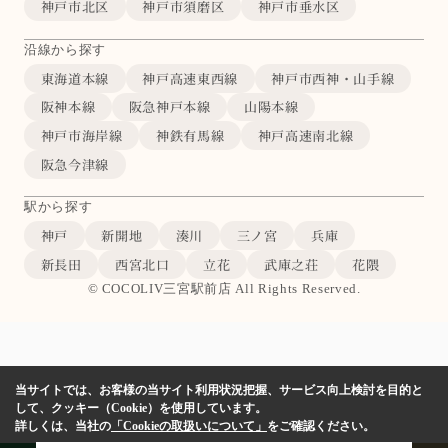
神戸市北区
神戸市須磨区
神戸市垂水区
沿線から探す
東海道本線
神戸高速東西線
神戸市西神・山手線
阪神本線
阪急神戸本線
山陽本線
神戸市海岸線
神鉄有馬線
神戸高速南北線
阪急今津線
駅から探す
神戸
新開地
湊川
三ノ宮
兵庫
新長田
西宮北口
立花
武庫之荘
花隈
© COCOLIV三宮駅前店 All Rights Reserved.
当サイトでは、お客様の当サイト利用状況把握、サービス向上検討を目的と
して、クッキー（Cookie）を使用しています。
詳しくは、当社の
「Cookieの取扱いについて」
をご確認ください。