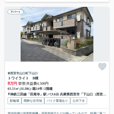
アパート
西宮市山口町下山口
トワイライト B棟
8
万円
管理/共益費4,500円
65.53㎡ (3LDK) /築24年 /2階建
神鉄三田線「田尾寺」駅 バス8分 兵庫県西宮市「下山口（西宮市）」 停歩2分
駐輪場
閑静な住宅地
バイク置場あり
公共下水
室内設備は浴室乾燥機・洗面所独立などが揃っているので、快適に過ご