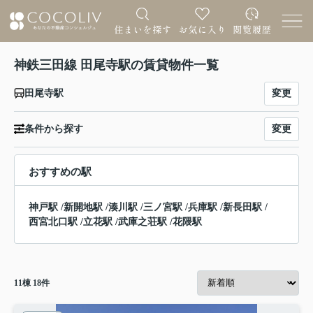
神鉄三田線 田尾寺駅の賃貸物件一覧
変更
田尾寺駅
変更
条件から探す
おすすめの駅
神戸駅
/
新開地駅
/
湊川駅
/
三ノ宮駅
/
兵庫駅
/
新長田駅
/
西宮北口駅
/
立花駅
/
武庫之荘駅
/
花隈駅
11
棟
18
件