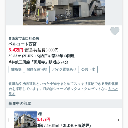
西宮市山口町名来
ベルコート西宮
5.4
万円
管理/共益費5,000円
59.85㎡ (2LDK＋S(納戸)) /築35年 /3階建
神鉄三田線「田尾寺」駅 徒歩24分
駐輪場
閑静な住宅地
バイク置場あり
公共下水
化粧品や洗面道具といった小物をまとめてスッキリ収納できる洗面化粧
台を採用しています。収納はシューズボックス・クロゼットな...
もっと
見る
募集中の部屋
3階
5.4万円
3階 / 59.85㎡ / 2LDK＋S(納戸)