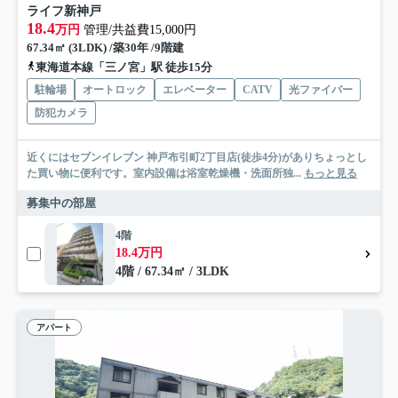
ライフ新神戸
18.4
万円
管理/共益費15,000円
67.34㎡ (3LDK) /築30年 /9階建
東海道本線「三ノ宮」駅 徒歩15分
駐輪場
オートロック
エレベーター
CATV
光ファイバー
防犯カメラ
近くにはセブンイレブン 神戸布引町2丁目店(徒歩4分)がありちょっとし
た買い物に便利です。室内設備は浴室乾燥機・洗面所独...
もっと見る
募集中の部屋
4階
18.4万円
4階 / 67.34㎡ / 3LDK
アパート