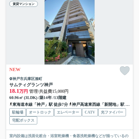
賃貸マンション
NEW
神戸市兵庫区湊町
サムティグランツ神戸
18.1
万円
管理/共益費15,000円
60.96㎡ (3LDK) /築14年 /13階建
東海道本線「神戸」駅 徒歩7分
神戸高速東西線「新開地」駅 徒歩7分
駐輪場
オートロック
エレベーター
CATV
光ファイバー
宅配ボックス
室内設備は洗面化粧台・浴室乾燥機・食器洗乾燥機などが揃っているの