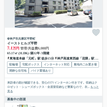
神戸市兵庫区平野町
イーストヒルズ平野
7.1
万円
管理/共益費6,000円
65.17㎡ (3LDK) /築32年 /3階建
東海道本線「元町」駅 徒歩15分
神戸高速東西線「花隈」駅 徒歩29分
駐輪場
宅配ボックス
インターネット対応
敷地内ごみ置き場
閑静な住宅地
バイク置場あり
来訪者の顔が確認できる、安心のTVインターホン付きです。収納はク
ロゼット・シューズボックス・全居室収納など豊富なので、衣...
もっと
見る
募集中の部屋