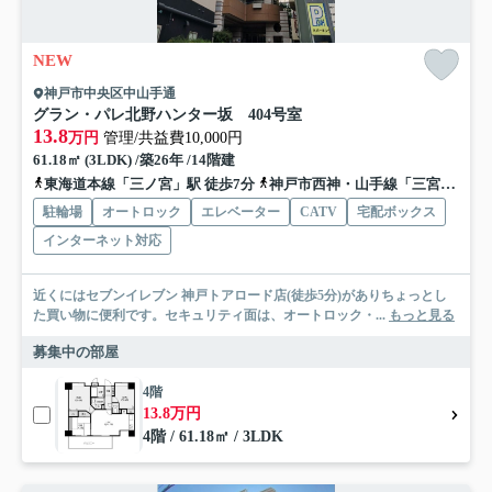
NEW
神戸市中央区中山手通
グラン・パレ北野ハンター坂 404号室
13.8
万円
管理/共益費10,000円
61.18㎡ (3LDK) /築26年 /14階建
東海道本線「三ノ宮」駅 徒歩7分
神戸市西神・山手線「三宮」駅 徒歩5分
駐輪場
オートロック
エレベーター
CATV
宅配ボックス
インターネット対応
近くにはセブンイレブン 神戸トアロード店(徒歩5分)がありちょっとし
た買い物に便利です。セキュリティ面は、オートロック・...
もっと見る
募集中の部屋
4階
13.8万円
4階 / 61.18㎡ / 3LDK