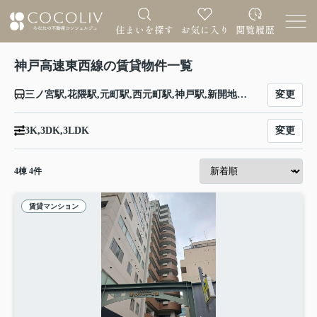
神戸高速東西線の賃貸物件一覧
変更
三ノ宮駅,花隈駅,元町駅,西元町駅,神戸駅,新開地駅,大開駅,高速長田駅,西代駅
変更
3K,3DK,3LDK
4
棟
4
件
賃貸マンション