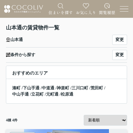
山本通の賃貸物件一覧
変更
山本通
変更
条件から探す
おすすめのエリア
湊町
/
下山手通
/
中道通
/
神楽町
/
三川口町
/
荒田町
/
中山手通
/
立花町
/
元町通
/
松原通
4
棟
4
件