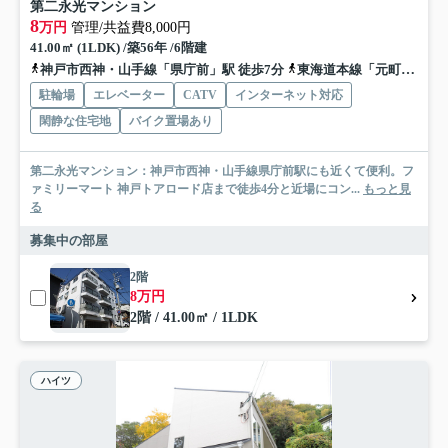
第二永光マンション
8
万円
管理/共益費8,000円
41.00㎡ (1LDK) /築56年 /6階建
神戸市西神・山手線「県庁前」駅 徒歩7分
東海道本線「元町」駅 徒歩10分
駐輪場
エレベーター
CATV
インターネット対応
閑静な住宅地
バイク置場あり
第二永光マンション：神戸市西神・山手線県庁前駅にも近くて便利。フ
ァミリーマート 神戸トアロード店まで徒歩4分と近場にコン...
もっと見
る
募集中の部屋
2階
8万円
2階 / 41.00㎡ / 1LDK
ハイツ