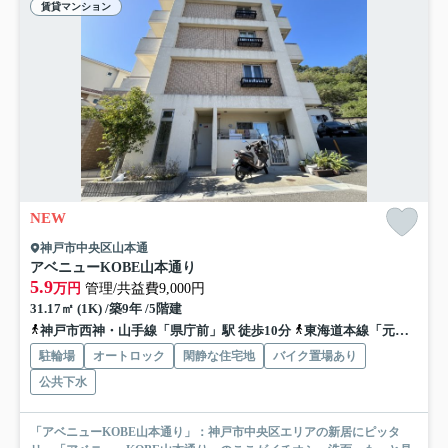
賃貸マンション
NEW
神戸市中央区山本通
アベニューKOBE山本通り
5.9
万円
管理/共益費9,000円
31.17㎡ (1K) /築9年 /5階建
神戸市西神・山手線「県庁前」駅 徒歩10分
東海道本線「元町」駅 徒歩14分
駐輪場
オートロック
閑静な住宅地
バイク置場あり
公共下水
「アベニューKOBE山本通り」：神戸市中央区エリアの新居にピッタ