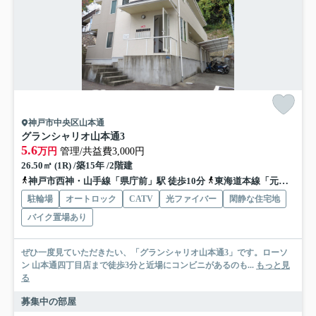
神戸市中央区山本通
グランシャリオ山本通3
5.6
万円
管理/共益費3,000円
26.50㎡ (1R) /築15年 /2階建
神戸市西神・山手線「県庁前」駅 徒歩10分
東海道本線「元町」駅 徒歩14分
駐輪場
オートロック
CATV
光ファイバー
閑静な住宅地
バイク置場あり
ぜひ一度見ていただきたい、「グランシャリオ山本通3」です。ローソ
ン 山本通四丁目店まで徒歩3分と近場にコンビニがあるのも...
もっと見
る
募集中の部屋