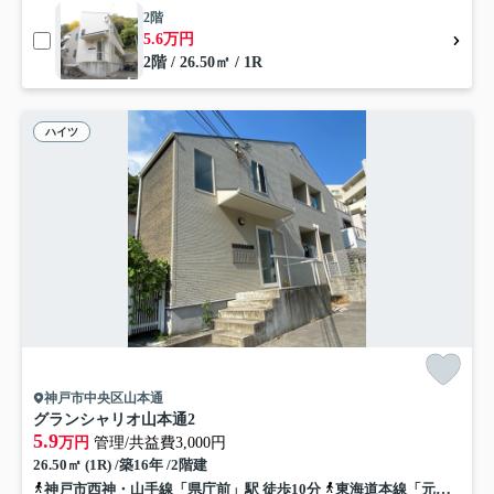
2階
5.6万円
2階 / 26.50㎡ / 1R
ハイツ
神戸市中央区山本通
グランシャリオ山本通2
5.9
万円
管理/共益費3,000円
26.50㎡ (1R) /築16年 /2階建
神戸市西神・山手線「県庁前」駅 徒歩10分
東海道本線「元町」駅 徒歩14分