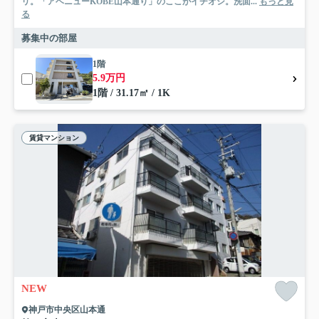
リ。「アベニューKOBE山本通り」のここがイチオシ。洗面...
もっと見
る
募集中の部屋
1階
5.9万円
1階 / 31.17㎡ / 1K
賃貸マンション
NEW
神戸市中央区山本通