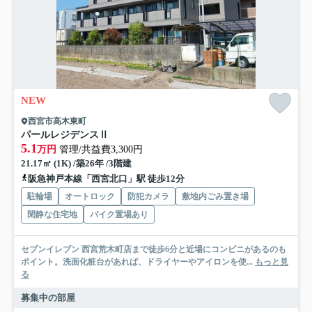
NEW
西宮市高木東町
パールレジデンスⅡ
5.1
万円
管理/共益費3,300円
21.17㎡ (1K) /築26年 /3階建
阪急神戸本線「西宮北口」駅 徒歩12分
駐輪場
オートロック
防犯カメラ
敷地内ごみ置き場
閑静な住宅地
バイク置場あり
セブンイレブン 西宮荒木町店まで徒歩6分と近場にコンビニがあるのも
ポイント。洗面化粧台があれば、ドライヤーやアイロンを使...
もっと見
る
募集中の部屋