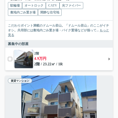
駐輪場
オートロック
CATV
光ファイバー
敷地内ごみ置き場
閑静な住宅地
こだわりポイント満載のドムール若山。「ドムール若山」のここがイチ
オシ。共用部には敷地内ごみ置き場・バイク置場などが揃って...
もっと
見る
募集中の部屋
2階
4.9万円
2階 / 23.22㎡ / 1R
賃貸マンション