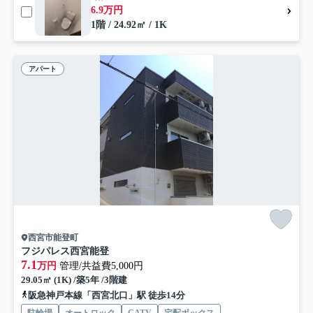
6.9万円
1階 / 24.92㎡ / 1K
アパート
西宮市能登町
フジパレス西宮能登
7.1
万円
管理/共益費5,000円
29.05㎡ (1K) /築5年 /3階建
阪急神戸本線「西宮北口」駅 徒歩14分