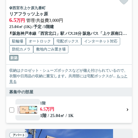
西宮市上ケ原九番町
リアフラッツ上ヶ原
6.5
万円
管理/共益費3,000円
25.04㎡ (1K) /予定 /3階建
阪急神戸本線「西宮北口」駅 バス28分 阪急バス「上ケ原南口」 停歩6分
駐輪場
オートロック
宅配ボックス
インターネット対応
防犯カメラ
敷地内ごみ置き場
新築
収納はクロゼット・シューズボックスなどが備え付けられているので、
衣類や日用品の収納に重宝します。共用部には宅配ボックスが...
もっと
見る
募集中の部屋
1階
6.5万円
1階 / 25.04㎡ / 1K
アパート