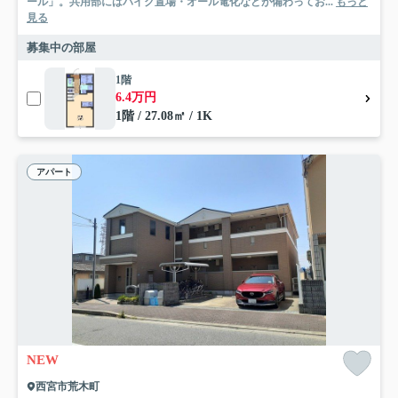
ール」。共用部にはバイク置場・オール電化などが備わってお...
もっと
見る
募集中の部屋
1階
6.4万円
1階 / 27.08㎡ / 1K
アパート
NEW
西宮市荒木町