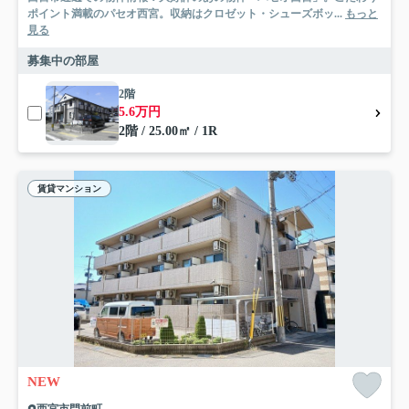
ポイント満載のパセオ西宮。収納はクロゼット・シューズボッ...
もっと
見る
募集中の部屋
2階
5.6万円
2階 / 25.00㎡ / 1R
賃貸マンション
NEW
西宮市門前町