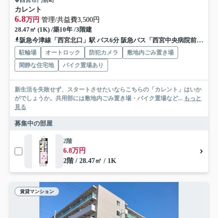
カレント
6.8
万円
管理/共益費3,500円
28.47㎡ (1K) /築10年 /3階建
阪急今津線「西宮北口」駅 バス6分 阪急バス「西宮中央病院前」 停歩3分
駐輪場
オートロック
防犯カメラ
敷地内ごみ置き場
閑静な住宅地
バイク置場あり
新生活を失敗せず、スタートさせたいならこちらの「カレント」はいか
がでしょうか。共用部には敷地内ごみ置き場・バイク置場など...
もっと
見る
募集中の部屋
2階
6.8万円
2階 / 28.47㎡ / 1K
賃貸マンション