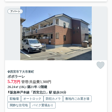
アパート
西宮市下大市東町
ポポラーレ
5.7
万円
管理/共益費3,300円
26.24㎡ (1K) /築21年 /2階建
阪急神戸本線「西宮北口」駅 徒歩20分
駐輪場
オートロック
防犯カメラ
敷地内ごみ置き場
閑静な住宅地
バイク置場あり