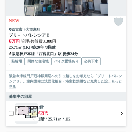
NEW
西宮市下大市東町
プリ－トバレンシアＢ
6
万円
管理/共益費3,300円
25.71㎡ (1K) /築20年 /3階建
阪急神戸本線「西宮北口」駅 徒歩24分
駐輪場
閑静な住宅地
バイク置場あり
公共下水
阪急今津線門戸厄神駅周辺への引っ越しをお考えなら「プリ－トバレン
シアＢ」。室内設備は洗面化粧台・浴室乾燥機など充実した設...
もっと
見る
募集中の部屋
2階
6万円
2階 / 25.71㎡ / 1K