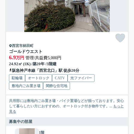
西宮市林田町
ゴールドウエスト
6.9
万円
管理/共益費5,000円
24.92㎡ (1K) /築20年 /3階建
阪急神戸本線「西宮北口」駅 徒歩20分
駐輪場
オートロック
CATV
光ファイバー
敷地内ごみ置き場
閑静な住宅地
共用部には敷地内ごみ置き場・バイク置場などが揃っております。安心
して暮らしたい方におすすめの、オートロック付き物件です。...
もっと
見る
募集中の部屋
1階