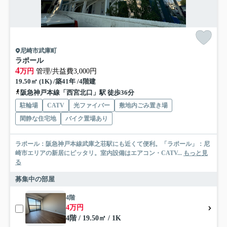
尼崎市武庫町
ラポール
4
万円
管理/共益費3,000円
19.50㎡ (1K) /築41年 /4階建
阪急神戸本線「西宮北口」駅 徒歩36分
駐輪場
CATV
光ファイバー
敷地内ごみ置き場
閑静な住宅地
バイク置場あり
ラポール：阪急神戸本線武庫之荘駅にも近くて便利。「ラポール」：尼
崎市エリアの新居にピッタリ。室内設備はエアコン・CATV...
もっと見
る
募集中の部屋
4階
4万円
4階 / 19.50㎡ / 1K