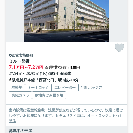
西宮市熊野町
ミルト熊野
7.1
7.2
万円～
万円
管理/共益費5,800円
27.54㎡～28.93㎡ (1K) /築5年 /6階建
阪急神戸本線「西宮北口」駅 徒歩18分
駐輪場
オートロック
エレベーター
宅配ボックス
防犯カメラ
敷地内ごみ置き場
室内設備は浴室乾燥機・洗面所独立などが揃っているので、快適に過ご
しやすいお部屋になります。セキュリティ面は、オートロック...
もっと
見る
募集中の部屋