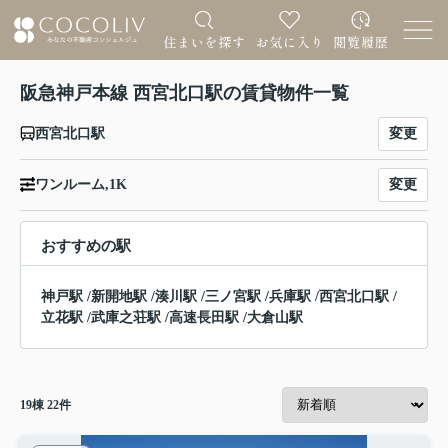
阪急神戸本線 西宮北口駅の賃貸物件一覧
変更
西宮北口駅
変更
ワンルーム,1K
おすすめの駅
神戸駅
/
新開地駅
/
湊川駅
/
三ノ宮駅
/
兵庫駅
/
西宮北口駅
/
立花駅
/
武庫之荘駅
/
高速長田駅
/
大倉山駅
19
棟
22
件