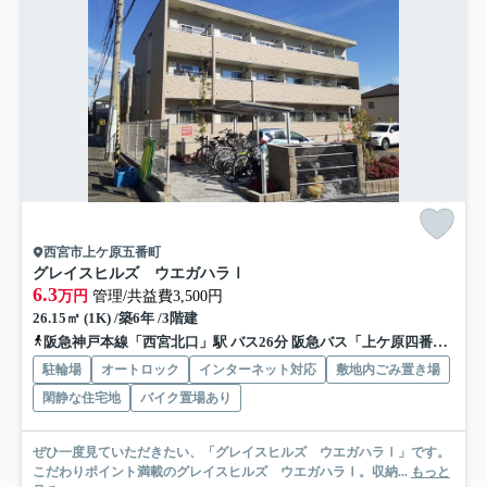
西宮市上ケ原五番町
グレイスヒルズ ウエガハラⅠ
6.3
万円
管理/共益費3,500円
26.15㎡ (1K) /築6年 /3階建
阪急神戸本線「西宮北口」駅 バス26分 阪急バス「上ケ原四番町」 停歩3分
駐輪場
オートロック
インターネット対応
敷地内ごみ置き場
閑静な住宅地
バイク置場あり
ぜひ一度見ていただきたい、「グレイスヒルズ ウエガハラⅠ」です。
こだわりポイント満載のグレイスヒルズ ウエガハラⅠ。収納...
もっと