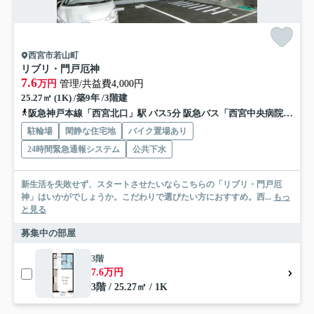
西宮市若山町
リブリ・門戸厄神
7.6
万円
管理/共益費4,000円
25.27㎡ (1K) /築9年 /3階建
阪急神戸本線「西宮北口」駅 バス5分 阪急バス「西宮中央病院前」 停歩3分
駐輪場
閑静な住宅地
バイク置場あり
24時間緊急通報システム
公共下水
新生活を失敗せず、スタートさせたいならこちらの「リブリ・門戸厄
神」はいかがでしょうか。こだわりで選びたい方におすすめ。西...
もっ
と見る
募集中の部屋
3階
7.6万円
3階 / 25.27㎡ / 1K