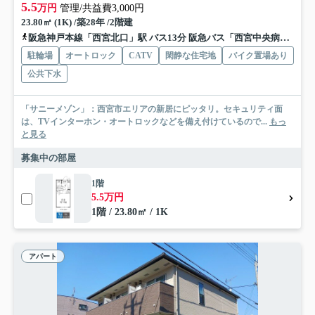
5.5
万円
管理/共益費3,000円
23.80㎡ (1K) /築28年 /2階建
阪急神戸本線「西宮北口」駅 バス13分 阪急バス「西宮中央病院前」 停歩6分
駐輪場
オートロック
CATV
閑静な住宅地
バイク置場あり
公共下水
「サニーメゾン」：西宮市エリアの新居にピッタリ。セキュリティ面
は、TVインターホン・オートロックなどを備え付けているので...
もっ
と見る
募集中の部屋
1階
5.5万円
1階 / 23.80㎡ / 1K
アパート