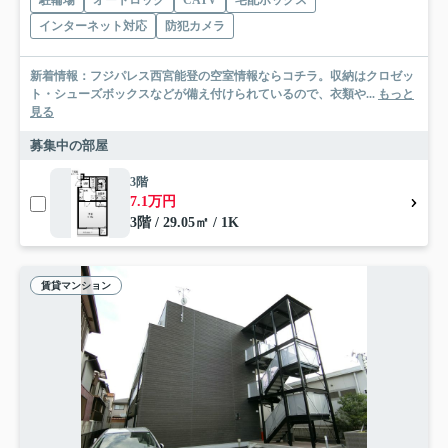
駐輪場
オートロック
CATV
宅配ボックス
インターネット対応
防犯カメラ
新着情報：フジパレス西宮能登の空室情報ならコチラ。収納はクロゼッ
ト・シューズボックスなどが備え付けられているので、衣類や...
もっと
見る
募集中の部屋
3階
7.1万円
3階 / 29.05㎡ / 1K
賃貸マンション