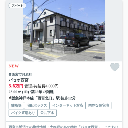
アパート
NEW
西宮市河原町
パセオ西宮
5.6
万円
管理/共益費4,000円
25.00㎡ (1R) /築28年 /2階建
阪急神戸本線「西宮北口」駅 徒歩12分
駐輪場
宅配ボックス
インターネット対応
閑静な住宅地
バイク置場あり
公共下水
西宮市近辺での物件情報：大好評のあの物件「パセオ西宮」。こだわり