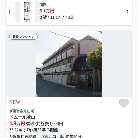
3階
5.1万円
3階 / 21.17㎡ / 1K
賃貸マンション
NEW
西宮市若山町
ドムール若山
4.9
万円
管理/共益費4,000円
23.22㎡ (1R) /築33年 /3階建
阪急神戸本線「西宮北口」駅 徒歩29分