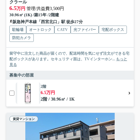
クラール
6.5
万円
管理/共益費3,500円
30.96㎡ (1K) /築15年 /2階建
阪急神戸本線「西宮北口」駅 徒歩27分
駐輪場
オートロック
CATV
光ファイバー
宅配ボックス
防犯カメラ
留守中に注文した商品が届くので、配送時間を気にせず注文ができる宅
配ボックスがあります。セキュリティ面は、TVインターホン...
もっと
見る
募集中の部屋
2階
6.5万円
2階 / 30.96㎡ / 1K
賃貸マンション