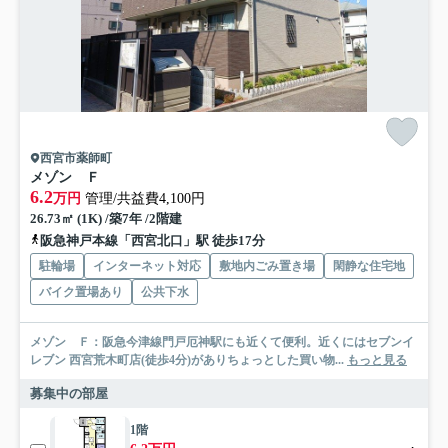
西宮市薬師町
メゾン Ｆ
6.2
万円
管理/共益費4,100円
26.73㎡ (1K) /築7年 /2階建
阪急神戸本線「西宮北口」駅 徒歩17分
駐輪場
インターネット対応
敷地内ごみ置き場
閑静な住宅地
バイク置場あり
公共下水
メゾン Ｆ：阪急今津線門戸厄神駅にも近くて便利。近くにはセブンイ
レブン 西宮荒木町店(徒歩4分)がありちょっとした買い物...
もっと見る
募集中の部屋
1階