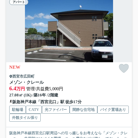
アパート
NEW
西宮市広田町
メゾン・クレール
6.4
万円
管理/共益費5,000円
27.08㎡ (1K) /築16年 /2階建
阪急神戸本線「西宮北口」駅 徒歩17分
駐輪場
CATV
光ファイバー
閑静な住宅地
バイク置場あり
外観タイル張り
阪急神戸本線西宮北口駅周辺への引っ越しをお考えなら「メゾン・クレ