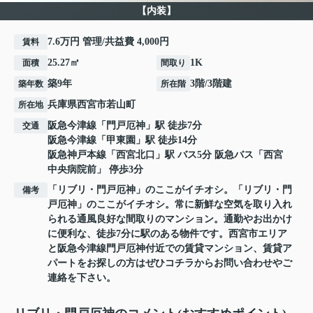
【内装】
7.6万円 管理/共益費 4,000円
賃料
25.27㎡
1K
面積
間取り
築9年
3階/3階建
築年数
所在階
兵庫県
西宮市
若山町
所在地
阪急今津線
「
門戸厄神
」駅 徒歩7分
交通
阪急今津線
「
甲東園
」駅 徒歩14分
阪急神戸本線
「
西宮北口
」駅 バス5分 阪急バス「西宮
中央病院前」 停歩3分
「リブリ・門戸厄神」のここがイチオシ。「リブリ・門
備考
戸厄神」のここがイチオシ。常に新鮮な空気を取り入れ
られる通風良好な間取りのマンション。通勤やお出かけ
に便利な、徒歩7分に駅のある物件です。西宮市エリア
と阪急今津線門戸厄神付近での賃貸マンション、賃貸ア
パートをお探しの方はぜひコチラからお問い合わせやご
連絡を下さい。