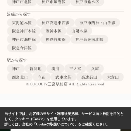
神戸市北区
神戸市須磨区
神戸市垂水区
沿線から探す
東海道本線
神戸高速東西線
神戸市西神・山手線
阪急神戸本線
阪神本線
山陽本線
神戸市海岸線
神鉄有馬線
神戸高速南北線
阪急今津線
駅から探す
神戸
新開地
湊川
三ノ宮
兵庫
西宮北口
立花
武庫之荘
高速長田
大倉山
© COCOLIV三宮駅前店 All Rights Reserved.
当サイトでは、お客様の当サイト利用状況把握、サービス向上検討を目的と
して、クッキー（Cookie）を使用しています。
詳しくは、当社の
「Cookieの取扱いについて」
をご確認ください。