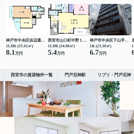
神戸市中央区浜辺通３丁目
西宮市山口町中野１丁目
神戸市中央区下山手通７丁目
1LDK (35.42㎡)
1LDK (34.08㎡)
1K (23.30㎡)
1
8.1
5.4
6.7
万円
万円
万円
西宮市の賃貸物件一覧
門戸厄神駅
リブリ・門戸厄神