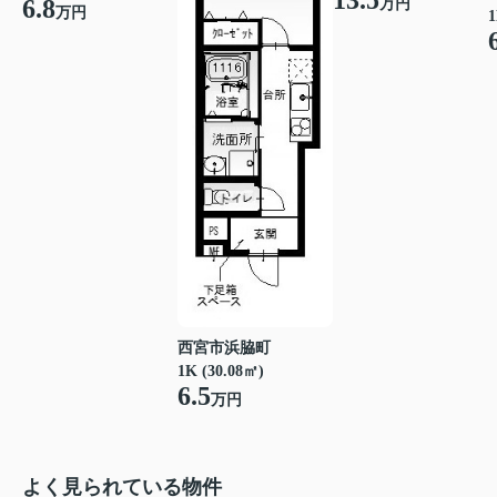
13.5
6.8
万円
万円
1
西宮市浜脇町
1K (30.08㎡)
6.5
万円
よく見られている物件