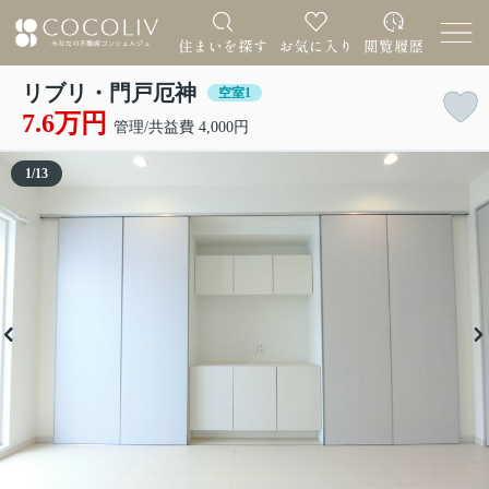
リブリ・門戸厄神
空室1
7.6万円
管理/共益費 4,000円
1
/
13