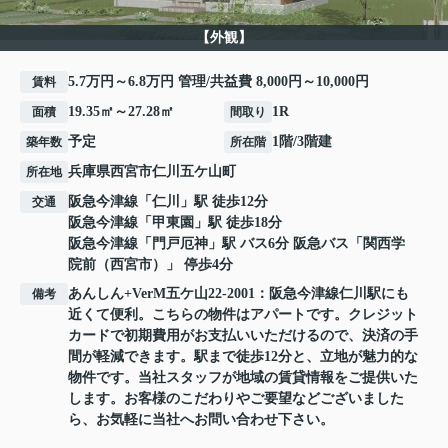
【外観】
5.7万円～6.8万円 管理/共益費 8,000円～10,000円
賃料
19.35㎡～27.28㎡
1R
面積
間取り
予定
1階/3階建
築年数
所在階
兵庫県
西宮市
仁川五ケ山町
所在地
阪急今津線
「
仁川
」駅 徒歩12分
交通
阪急今津線
「
甲東園
」駅 徒歩18分
阪急今津線
「
門戸厄神
」駅 バス6分 阪急バス「関西学
院前（西宮市）」 停歩4分
あんしん+VerM五ケ山22-2001：阪急今津線仁川駅にも
備考
近くて便利。こちらの物件はアパートです。クレジット
カードで初期費用がお支払いいただけるので、決済の手
間が軽減できます。駅まで徒歩12分と、立地が魅力的な
物件です。当社スタッフが地域の賃貸情報をご提供いた
します。お客様のこだわりやご要望などございました
ら、お気軽に当社へお問い合わせ下さい。