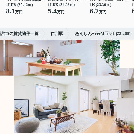
1LDK (35.42㎡)
1LDK (34.08㎡)
1K (23.30㎡)
1
8.1
5.4
6.7
万円
万円
万円
西宮市の賃貸物件一覧
仁川駅
あんしん+VerM五ケ山22-2001