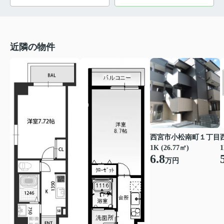
近隣の物件
西宮市小松南町１丁目
1K (26.77㎡)
1
6.8
万円