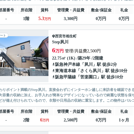
部屋番号
所在階
賃料
管理費・共益費
敷金/保証金
礼金
5.3
-
1階
3,300円
0万円
0万円
万円
ート
西宮市
相生町
Step夙川
6
万円
管理/共益費2,500円
22.75㎡ (1K) /築29年 /2階建
阪急神戸本線
「
夙川
」駅 徒歩2分
東海道本線
「
さくら夙川
」駅 徒歩10分
阪急甲陽線
「
苦楽園口
」駅 徒歩10分
わりポイント満載のStep夙川。直接会わずにインターホン越しに来訪者を確認で
大容量の収納に加え、お手入れが簡単なデザインになっているので綺麗な状態を保
どが備え付けられているので、衣類や日用品の収納に重宝します。この物件はバルコニ
部屋番号
所在階
賃料
管理費・共益費
敷金/保証金
礼金
6
-
2階
2,500円
0万円
1ヶ月
万円