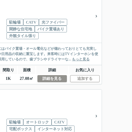
駐輪場
CATV
光ファイバー
閑静な住宅地
バイク置場あり
外観タイル張り
にはバイク置場・オール電化などが備わっておりとても充実し
日用品の収納に重宝します。来客時にはTVインターホンを使
用しているので、歯ブラシやドライヤーな...
もっと見る
間取り
面積
詳細
お気に入り
1K
27.08㎡
詳細を見る
追加する
駐輪場
オートロック
CATV
宅配ボックス
インターネット対応