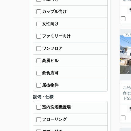
カップル向け
女性向け
アパ
ファミリー向け
ワンフロア
高層ビル
飲食店可
居抜物件
こだ
台は
設備・仕様
トな
室内洗濯機置場
フローリング