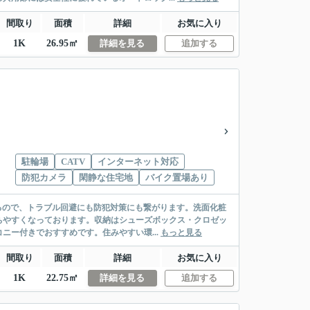
間取り
面積
詳細
お気に入り
1K
26.95㎡
詳細を見る
追加する
駐輪場
CATV
インターネット対応
防犯カメラ
閑静な住宅地
バイク置場あり
きるので、トラブル回避にも防犯対策にも繋がります。洗面化粧
ちやすくなっております。収納はシューズボックス・クロゼッ
ー付きでおすすめです。住みやすい環...
もっと見る
間取り
面積
詳細
お気に入り
1K
22.75㎡
詳細を見る
追加する