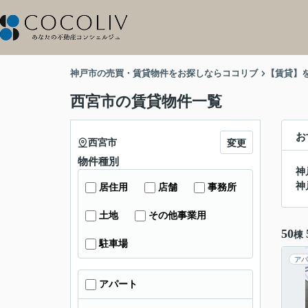
神戸市の売買・賃貸物件をお探しならココリブ
【賃貸】
西宮市の賃貸物件一覧
お
西宮市
変更
物件種別
神
神
居住用
店舗
事務所
土地
その他事業用
50
棟
駐車場
アパ
アパート