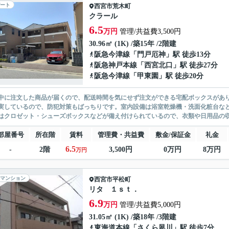
ート
西宮市
荒木町
クラール
6.5
万円
管理/共益費3,500円
30.96㎡ (1K) /築15年 /2階建
阪急今津線
「
門戸厄神
」駅 徒歩13分
阪急神戸本線
「
西宮北口
」駅 徒歩27分
阪急今津線
「
甲東園
」駅 徒歩20分
中に注文した商品が届くので、配送時間を気にせず注文ができる宅配ボックスがあり
実しているので、防犯対策もばっちりです。室内設備は浴室乾燥機・洗面化粧台な
はクロゼット・シューズボックスなどが備え付けられているので、衣類や日用品の収納
部屋番号
所在階
賃料
管理費・共益費
敷金/保証金
礼金
6.5
-
2階
3,500円
0万円
8万円
万円
マンション
西宮市
平松町
リタ １ｓｔ．
6.9
万円
管理/共益費5,000円
31.05㎡ (1K) /築18年 /3階建
東海道本線
「
さくら夙川
」駅 徒歩7分