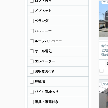
ロフト付き
アパ
メゾネット
ベランダ
バルコニー
ルーフバルコニー
留守
ど充
オール電化
収納
エレベーター
照明器具付き
駐輪場
賃貸
バイク置場あり
家具・家電付き