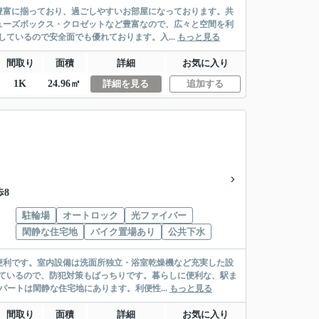
豊富に揃っており、過ごしやすいお部屋になっております。共
ューズボックス・クロゼットなど豊富なので、広々と空間を利
ているので安全面でも優れております。入...
もっと見る
間取り
面積
詳細
お気に入り
1K
24.96㎡
詳細を見る
追加する
歩8
駐輪場
オートロック
光ファイバー
閑静な住宅地
バイク置場あり
公共下水
便利です。室内設備は洗面所独立・浴室乾燥機など充実した設
ているので、防犯対策もばっちりです。暮らしに便利な、駅ま
ートは閑静な住宅地にあります。利便性...
もっと見る
間取り
面積
詳細
お気に入り