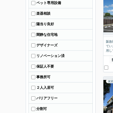
ペット専用設備
楽器相談
陽当り良好
閑静な住宅地
阪急
デザイナーズ
てい
用し
リノベーション済
保証人不要
事務所可
賃貸
２人入居可
バリアフリー
分割可