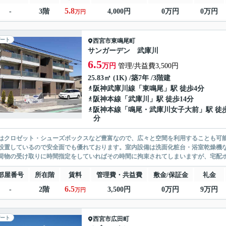
5.8
-
3階
4,000円
0万円
0万円
万円
ート
西宮市
東鳴尾町
サンガーデン 武庫川
6.5
万円
管理/共益費3,500円
25.83㎡ (1K) /築7年 /3階建
阪神武庫川線
「
東鳴尾
」駅 徒歩4分
阪神本線
「
武庫川
」駅 徒歩14分
阪神本線
「
鳴尾・武庫川女子大前
」駅 徒歩
分
はクロゼット・シューズボックスなど豊富なので、広々と空間を利用することも可能
設置しているので安全面でも優れております。室内設備は洗面化粧台・浴室乾燥機
荷物の受け取りに時間指定をしていればその時間に拘束されてしまいますが、宅配ボ
部屋番号
所在階
賃料
管理費・共益費
敷金/保証金
礼金
6.5
-
2階
3,500円
0万円
9万円
万円
ート
西宮市
広田町