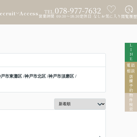
078-977-7632
TEL.
ecruit
Access
営業時間 09:30～18:30
定休日 なし
お気に入り
閲覧履歴
LINE
電話
相談
神戸市東灘区
/
神戸市北区
/
神戸市須磨区
/
店舗予約
物件検索