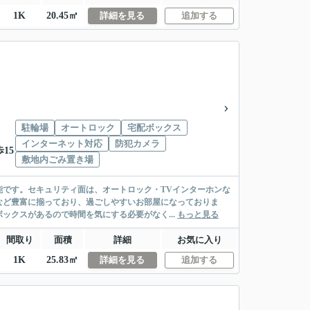
1K
20.45㎡
詳細を見る
追加する
駐輪場
オートロック
宅配ボックス
インターネット対応
防犯カメラ
15
敷地内ごみ置き場
です。セキュリティ面は、オートロック・TVインターホンな
など豊富に揃っており、過ごしやすいお部屋になっておりま
ックスがあるので時間を気にする必要がなく...
もっと見る
間取り
面積
詳細
お気に入り
1K
25.83㎡
詳細を見る
追加する