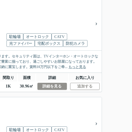
駐輪場
オートロック
CATV
光ファイバー
宅配ボックス
防犯カメラ
ます。セキュリティ面は、TVインターホン・オートロックな
ど豊富に揃っており、過ごしやすいお部屋になっております。
に重宝します。賃料10万円以下をご希...
もっと見る
間取り
面積
詳細
お気に入り
1K
30.96㎡
詳細を見る
追加する
駐輪場
オートロック
CATV