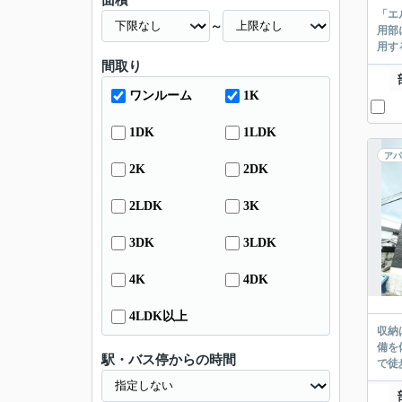
面積
「エ
～
用部
用す
間取り
ワンルーム
1K
1DK
1LDK
アパ
2K
2DK
2LDK
3K
3DK
3LDK
4K
4DK
4LDK以上
収納
備を
駅・バス停からの時間
で徒