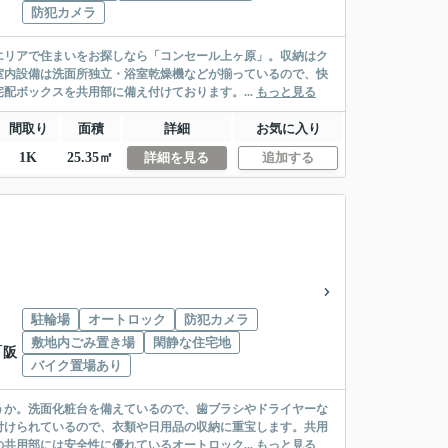
防犯カメラ
エリアで住まいをお探しなら「コンセール上ヶ原」。収納はク
室内設備は洗面所独立・浴室乾燥機などが揃っているので、快
配ボックスを共用部に備え付けております。...
もっと見る
間取り
面積
詳細
お気に入り
1K
25.35㎡
詳細を見る
追加する
駐輪場
オートロック
防犯カメラ
敷地内ごみ置き場
閑静な住宅地
「阪
バイク置場あり
うか。洗面化粧台を備えているので、歯ブラシやドライヤーな
付けられているので、衣類や日用品の収納に重宝します。共用
共用部には安全性に優れているオートロック...
もっと見る