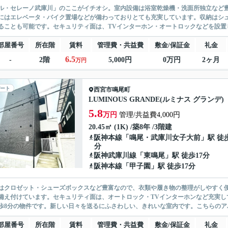
ル・セレーノ武庫川」のここがイチオシ。室内設備は浴室乾燥機・洗面所独立など
にはエレベータ・バイク置場などが備わっておりとても充実しています。収納はシ
ることも可能です。セキュリティ面は、TVインターホン・オートロックなどを設置し
部屋番号
所在階
賃料
管理費・共益費
敷金/保証金
礼金
6.5
-
2階
5,000円
0万円
2ヶ月
万円
ート
西宮市
鳴尾町
LUMINOUS GRANDE(ルミナス グランデ)
5.8
万円
管理/共益費4,000円
20.45㎡ (1K) /築8年 /3階建
阪神本線
「
鳴尾・武庫川女子大前
」駅 徒
分
阪神武庫川線
「
東鳴尾
」駅 徒歩17分
阪神本線
「
甲子園
」駅 徒歩17分
はクロゼット・シューズボックスなど豊富なので、衣類や履き物の整理がしやすく
備え付けています。セキュリティ面は、オートロック・TVインターホンなど充実し
歩8分の物件です。新しい日々を送るにふさわしい、きれいな室内です。こちらのアパ
部屋番号
所在階
賃料
管理費・共益費
敷金/保証金
礼金