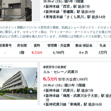
30.06㎡ (1K) /築5年 /3階建
阪神本線
「
西宮
」駅 徒歩7分
阪神本線
「
香櫨園
」駅 徒歩10分
東海道本線
「
さくら夙川
」駅 徒歩14分
わりポイント満載のフジパレス西宮戎Ⅴ番館。収納はシューズボックス・クロゼッ
納に重宝します。セキュリティ面は、TVインターホン・オートロックなどを備え付
粧台など充実した設備を備え付けています。共用部には宅配ボックスを設置している
部屋番号
所在階
賃料
管理費・共益費
敷金/保証金
礼金
6.5
-
1階
4,700円
0ヶ月
3万円
万円
マンション
西宮市
小松東町
エル・セレーノ武庫川
6.5
万円
管理/共益費5,000円
24.96㎡ (1K) /築25年 /5階建
阪神本線
「
武庫川
」駅 徒歩7分
阪神本線
「
鳴尾・武庫川女子大前
」駅 徒歩
分
阪神武庫川線
「
東鳴尾
」駅 徒歩16分