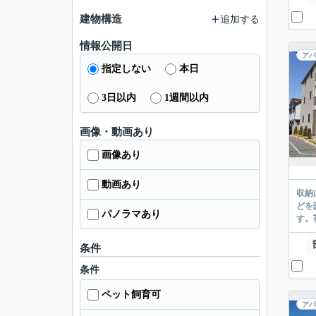
建物構造
追加する
情報公開日
アパ
指定しない
本日
3日以内
1週間以内
画像・動画あり
画像あり
動画あり
収納
どを
パノラマあり
す。
条件
条件
ペット飼育可
アパ