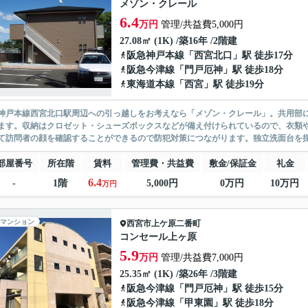
メゾン・クレール
6.4
万円
管理/共益費5,000円
27.08㎡ (1K) /築16年 /2階建
阪急神戸本線
「
西宮北口
」駅 徒歩17分
阪急今津線
「
門戸厄神
」駅 徒歩18分
東海道本線
「
西宮
」駅 徒歩19分
神戸本線西宮北口駅周辺への引っ越しをお考えなら「メゾン・クレール」。共用部
ます。収納はクロゼット・シューズボックスなどが備え付けられているので、衣類や
て訪問者の顔を確認することができるので防犯対策につながります。独立洗面台を採
部屋番号
所在階
賃料
管理費・共益費
敷金/保証金
礼金
6.4
-
1階
5,000円
0万円
10万円
万円
マンション
西宮市
上ケ原二番町
コンセール上ヶ原
5.9
万円
管理/共益費7,000円
25.35㎡ (1K) /築26年 /3階建
阪急今津線
「
門戸厄神
」駅 徒歩15分
阪急今津線
「
甲東園
」駅 徒歩18分