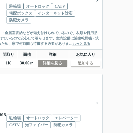
駐輪場
オートロック
CATV
宅配ボックス
インターネット対応
防犯カメラ
ト・全居室収納などが備え付けられているので、衣類や日用品
けているので安心して暮らせます。室内設備は浴室乾燥機・洗
ため、家で何時間も待機する必要がありま...
もっと見る
間取り
面積
詳細
お気に入り
1K
30.06㎡
詳細を見る
追加する
15
駐輪場
オートロック
エレベーター
CATV
光ファイバー
防犯カメラ