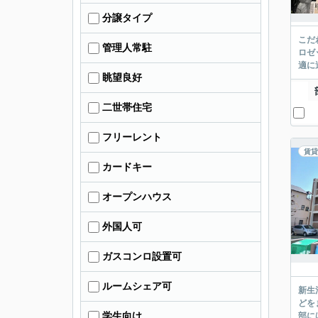
分譲タイプ
こだ
管理人常駐
ロゼ
適に
眺望良好
二世帯住宅
フリーレント
賃貸
カードキー
オープンハウス
外国人可
ガスコンロ設置可
ルームシェア可
新生
どを
学生向け
部に