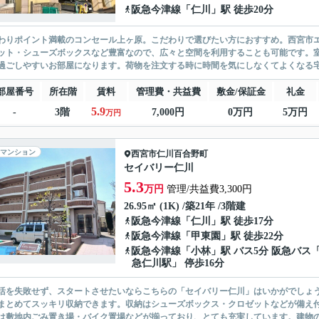
阪急今津線
「
仁川
」駅 徒歩20分
わりポイント満載のコンセール上ヶ原。こだわりで選びたい方におすすめ。西宮市
ット・シューズボックスなど豊富なので、広々と空間を利用することも可能です。
過ごしやすいお部屋になります。荷物を注文する時に時間を気にしなくてよくなる宅
部屋番号
所在階
賃料
管理費・共益費
敷金/保証金
礼金
5.9
-
3階
7,000円
0万円
5万円
万円
マンション
西宮市
仁川百合野町
セイバリー仁川
5.3
万円
管理/共益費3,300円
26.95㎡ (1K) /築21年 /3階建
阪急今津線
「
仁川
」駅 徒歩17分
阪急今津線
「
甲東園
」駅 徒歩22分
阪急今津線
「
小林
」駅 バス5分 阪急バス
急仁川駅」 停歩16分
活を失敗せず、スタートさせたいならこちらの「セイバリー仁川」はいかがでしょ
まとめてスッキリ収納できます。収納はシューズボックス・クロゼットなどが備え
は敷地内ごみ置き場・バイク置場などが揃っており、とても充実しています。建物の