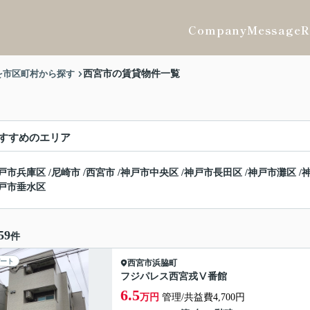
Company
Message
R
を市区町村から探す
西宮市の賃貸物件一覧
すすめのエリア
戸市兵庫区
/
尼崎市
/
西宮市
/
神戸市中央区
/
神戸市長田区
/
神戸市灘区
/
戸市垂水区
59
件
ート
西宮市
浜脇町
フジパレス西宮戎Ⅴ番館
6.5
万円
管理/共益費4,700円