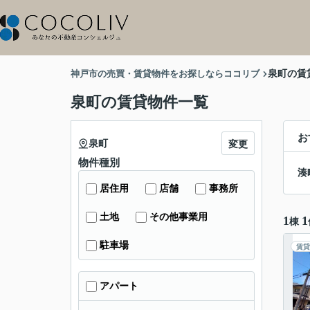
神戸市の売買・賃貸物件をお探しならココリブ
泉町の賃
泉町の賃貸物件一覧
お
泉町
変更
物件種別
湊
居住用
店舗
事務所
土地
その他事業用
1
1
棟
駐車場
賃貸
アパート