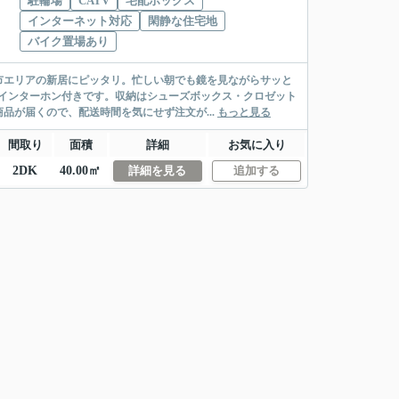
駐輪場
CATV
宅配ボックス
インターネット対応
閑静な住宅地
バイク置場あり
市エリアの新居にピッタリ。忙しい朝でも鏡を見ながらサッと
インターホン付きです。収納はシューズボックス・クロゼット
品が届くので、配送時間を気にせず注文が...
もっと見る
間取り
面積
詳細
お気に入り
2DK
40.00㎡
詳細を見る
追加する