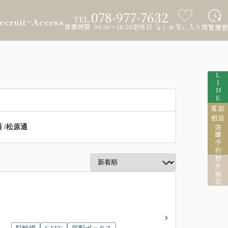
078-977-7632
TEL.
ecruit
Access
営業時間 09:30～18:30
定休日 なし
お気に入り
閲覧履歴
LINE
電話
相談
通
/
松原通
店舗予約
物件検索