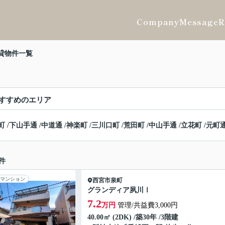
Company
Message
R
貸物件一覧
すすめのエリア
町
/
下山手通
/
中道通
/
神楽町
/
三川口町
/
荒田町
/
中山手通
/
立花町
/
元町
件
マンション
西宮市
泉町
グランディア夙川Ⅰ
7.2
万円
管理/共益費3,000円
40.00㎡ (2DK) /築30年 /3階建