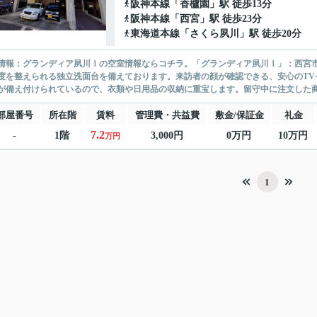
阪神本線
「
香櫨園
」駅 徒歩13分
阪神本線
「
西宮
」駅 徒歩23分
東海道本線
「
さくら夙川
」駅 徒歩20分
情報：グランディア夙川Ⅰの空室情報ならコチラ。「グランディア夙川Ⅰ」：西宮
度を整えられる独立洗面台を備えております。来訪者の顔が確認できる、安心のTV
が備え付けられているので、衣類や日用品の収納に重宝します。留守中に注文した商
部屋番号
所在階
賃料
管理費・共益費
敷金/保証金
礼金
7.2
-
1階
3,000円
0万円
10万円
万円
1