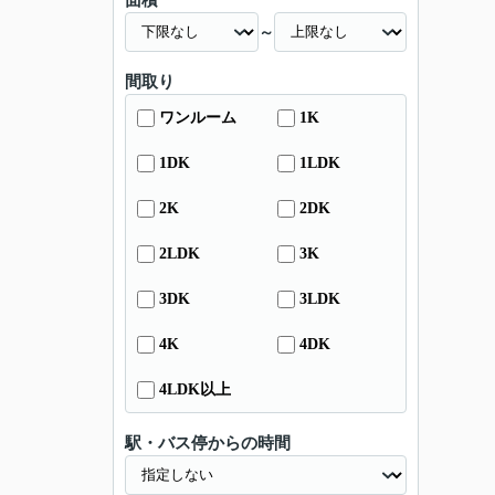
面積
～
間取り
ワンルーム
1K
1DK
1LDK
2K
2DK
2LDK
3K
3DK
3LDK
4K
4DK
4LDK以上
駅・バス停からの時間