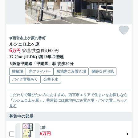
西宮市上ケ原九番町
ルシェロ上ヶ原
6
万円
管理/共益費4,600円
37.79㎡ (1LDK) /築13年 /2階建
阪急甲陽線「甲陽園」駅 徒歩20分
駐輪場
光ファイバー
敷地内ごみ置き場
閑静な住宅地
バイク置場あり
公共下水
こだわりで選びたい方におすすめ。西宮市エリアで住まいをお探しなら
「ルシェロ上ヶ原」。共用部には敷地内ごみ置き場・バイク置...
もっと
見る
募集中の部屋
1階
6万円