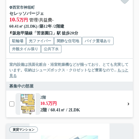
西宮市神垣町
セレッソバージェ
10.5
万円
管理/共益費-
60.41㎡ (2LDK) /築12年 /2階建
阪急甲陽線「苦楽園口」駅 徒歩20分
駐輪場
光ファイバー
閑静な住宅地
バイク置場あり
外観タイル張り
公共下水
室内設備は洗面化粧台・浴室乾燥機などが揃っており、とても充実して
います。収納はシューズボックス・クロゼットなど豊富なので...
もっと
見る
募集中の部屋
2階
10.5万円
2階 / 60.41㎡ / 2LDK
賃貸マンション