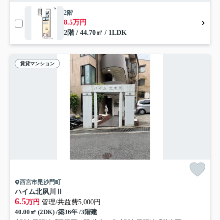
2階
8.5万円
2階 / 44.70㎡ / 1LDK
賃貸マンション
西宮市毘沙門町
ハイム北夙川Ⅱ
6.5
万円
管理/共益費5,000円
40.00㎡ (2DK) /築36年 /3階建