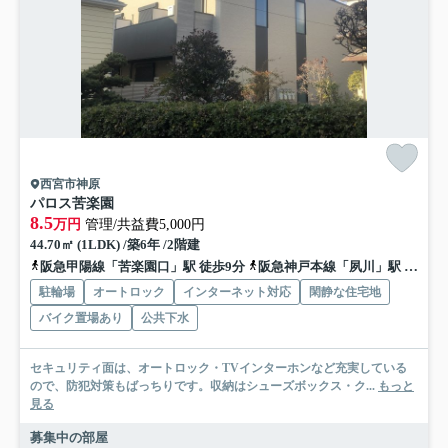
西宮市神原
パロス苦楽園
8.5
万円
管理/共益費5,000円
44.70㎡ (1LDK) /築6年 /2階建
阪急甲陽線「苦楽園口」駅 徒歩9分
阪急神戸本線「夙川」駅 徒歩20分
駐輪場
オートロック
インターネット対応
閑静な住宅地
バイク置場あり
公共下水
セキュリティ面は、オートロック・TVインターホンなど充実している
ので、防犯対策もばっちりです。収納はシューズボックス・ク...
もっと
見る
募集中の部屋