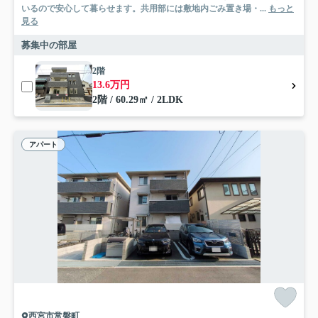
いるので安心して暮らせます。共用部には敷地内ごみ置き場・...
もっと
見る
募集中の部屋
2階
13.6万円
2階 / 60.29㎡ / 2LDK
アパート
西宮市常磐町