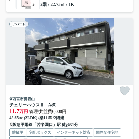
2階 / 22.75㎡ / 1K
アパート
西宮市愛宕山
チェリーハウスⅡ A棟
11.7
万円
管理/共益費6,000円
48.65㎡ (2LDK) /築11年 /2階建
阪急甲陽線「苦楽園口」駅 徒歩31分
駐輪場
宅配ボックス
インターネット対応
閑静な住宅地