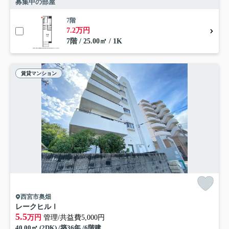
募集中の部屋
7階
7.2万円
7階 / 25.00㎡ / 1K
賃貸マンション
西宮市奥畑
レークヒルⅠ
5.5
万円
管理/共益費5,000円
40.00㎡ (2DK) /築36年 /6階建