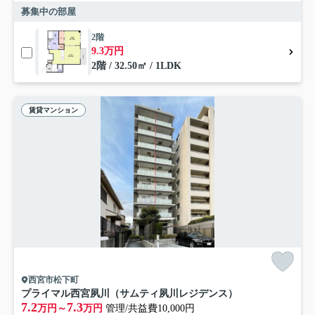
募集中の部屋
2階
9.3万円
2階 / 32.50㎡ / 1LDK
賃貸マンション
西宮市松下町
プライマル西宮夙川（サムティ夙川レジデンス）
7.2
7.3
万円～
万円
管理/共益費10,000円