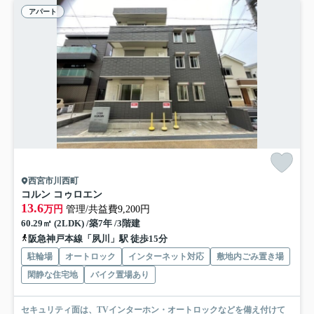
アパート
西宮市川西町
コルン コゥロエン
13.6
万円
管理/共益費9,200円
60.29㎡ (2LDK) /築7年 /3階建
阪急神戸本線「夙川」駅 徒歩15分
駐輪場
オートロック
インターネット対応
敷地内ごみ置き場
閑静な住宅地
バイク置場あり
セキュリティ面は、TVインターホン・オートロックなどを備え付けて