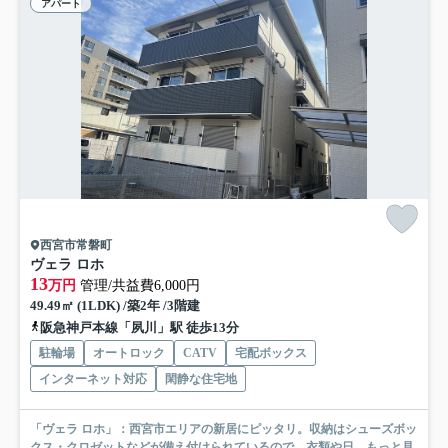
アパート
西宮市常磐町
ヴェラ ロホ
13
万円
管理/共益費6,000円
49.49㎡ (1LDK) /築2年 /3階建
阪急神戸本線「夙川」駅 徒歩13分
駐輪場
オートロック
CATV
宅配ボックス
インターネット対応
閑静な住宅地
「ヴェラ ロホ」：西宮市エリアの新居にピッタリ。収納はシューズボッ
クス・クロゼットなどが備え付けられているので、衣類や日...
もっと見