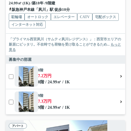
24.99㎡ (1K) /築18年 /9階建
阪急神戸本線「夙川」駅 徒歩10分
駐輪場
オートロック
エレベーター
CATV
宅配ボックス
インターネット対応
「プライマル西宮夙川（サムティ夙川レジデンス）」：西宮市エリアの
新居にピッタリ。不在時でも荷物を受け取ることができるため...
もっと
見る
募集中の部屋
8階
7.2万円
8階 / 24.99㎡ / 1K
9階
7.3万円
9階 / 24.99㎡ / 1K
アパート