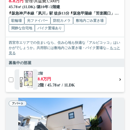
8.8
万円
管理/共益費3,500円
45.78㎡ (1LDK) /築10年 /2階建
阪急神戸本線「夙川」駅 徒歩13分
阪急甲陽線「苦楽園口」駅 徒歩13分
駐輪場
光ファイバー
防犯カメラ
敷地内ごみ置き場
閑静な住宅地
バイク置場あり
西宮市エリアでの住まいなら、住み心地も快適な「アルビコッコ」はい
かがでしょうか。共用部には敷地内ごみ置き場・バイク置場な...
もっと
見る
募集中の部屋
2階
8.8万円
2階 / 45.78㎡ / 1LDK
アパート