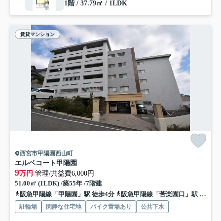
1階 / 37.79㎡ / 1LDK
賃貸マンション
西宮市甲陽園西山町
エルベコート甲陽園
9
万円
管理/共益費6,000円
51.00㎡ (1LDK) /築55年 /7階建
阪急甲陽線「甲陽園」駅 徒歩4分
阪急甲陽線「苦楽園口」駅 徒歩20分
駐輪場
閑静な住宅地
バイク置場あり
公共下水