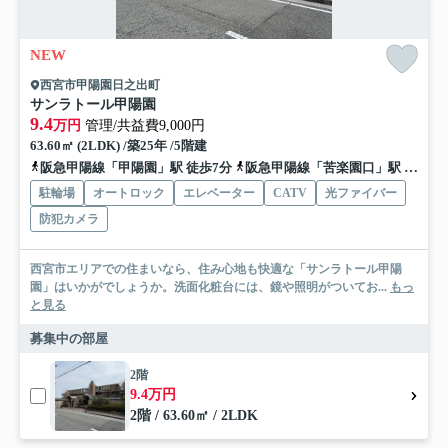
NEW
西宮市甲陽園日之出町
サンラトール甲陽園
9.4
万円
管理/共益費9,000円
63.60㎡ (2LDK) /築25年 /5階建
阪急甲陽線「甲陽園」駅 徒歩7分
阪急甲陽線「苦楽園口」駅 徒歩25分
駐輪場
オートロック
エレベーター
CATV
光ファイバー
防犯カメラ
西宮市エリアでの住まいなら、住み心地も快適な「サンラトール甲陽
園」はいかがでしょうか。洗面化粧台には、鏡や照明がついてお...
もっ
と見る
募集中の部屋
2階
9.4万円
2階 / 63.60㎡ / 2LDK