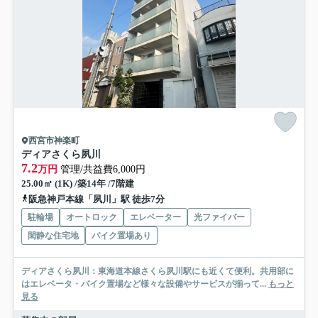
西宮市神楽町
ディアさくら夙川
7.2
万円
管理/共益費6,000円
25.00㎡ (1K) /築14年 /7階建
阪急神戸本線「夙川」駅 徒歩7分
駐輪場
オートロック
エレベーター
光ファイバー
閑静な住宅地
バイク置場あり
ディアさくら夙川：東海道本線さくら夙川駅にも近くて便利。共用部に
はエレベータ・バイク置場など様々な設備やサービスが揃って...
もっと
見る