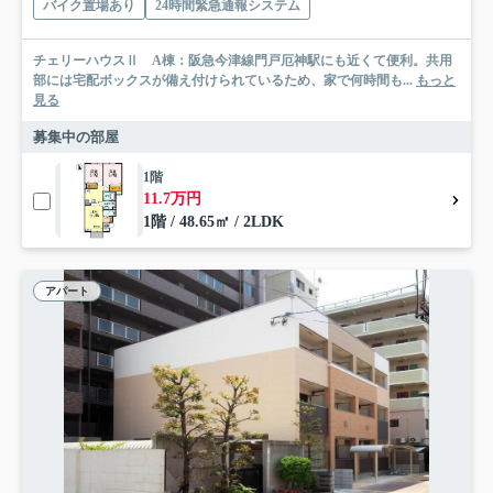
バイク置場あり
24時間緊急通報システム
チェリーハウスⅡ A棟：阪急今津線門戸厄神駅にも近くて便利。共用
部には宅配ボックスが備え付けられているため、家で何時間も...
もっと
見る
募集中の部屋
1階
11.7万円
1階 / 48.65㎡ / 2LDK
アパート