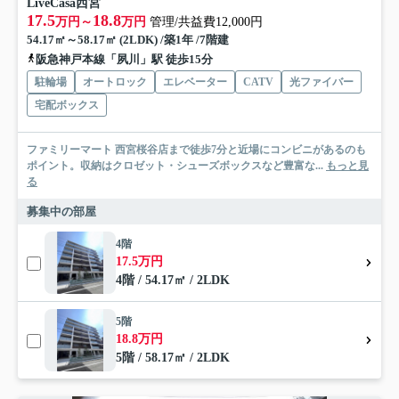
LiveCasa西宮
17.5
18.8
万円～
万円
管理/共益費12,000円
54.17㎡～58.17㎡ (2LDK) /築1年 /7階建
阪急神戸本線「夙川」駅 徒歩15分
駐輪場
オートロック
エレベーター
CATV
光ファイバー
宅配ボックス
ファミリーマート 西宮桜谷店まで徒歩7分と近場にコンビニがあるのも
ポイント。収納はクロゼット・シューズボックスなど豊富な...
もっと見
る
募集中の部屋
4階
17.5万円
4階 / 54.17㎡ / 2LDK
5階
18.8万円
5階 / 58.17㎡ / 2LDK