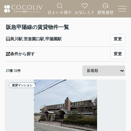
阪急甲陽線の賃貸物件一覧
変更
夙川駅,苦楽園口駅,甲陽園駅
変更
条件から探す
27
棟
31
件
賃貸マンション