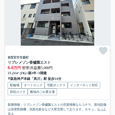
西宮市市庭町
リブレメゾン香櫨園エスト
6.6
万円
管理/共益費5,000円
25.24㎡ (1K) /築3年 /3階建
阪急神戸本線「夙川」駅 徒歩14分
駐輪場
オートロック
宅配ボックス
インターネット対応
防犯カメラ
敷地内ごみ置き場
新着情報：リブレメゾン香櫨園エストの空室情報ならコチラ。室内設備
は浴室乾燥機・洗面化粧台など大変充実しております。セキュ...
もっと
見る