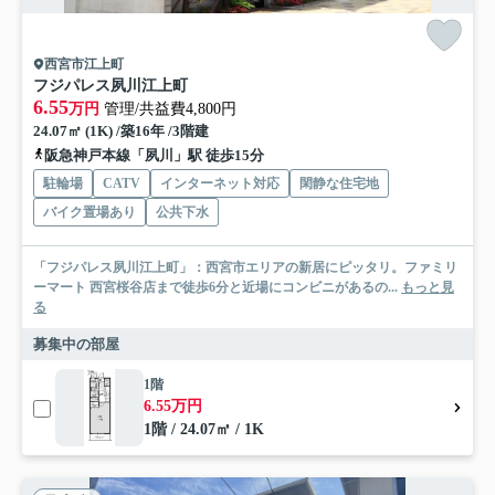
西宮市江上町
フジパレス夙川江上町
6.55
万円
管理/共益費4,800円
24.07㎡ (1K) /築16年 /3階建
阪急神戸本線「夙川」駅 徒歩15分
駐輪場
CATV
インターネット対応
閑静な住宅地
バイク置場あり
公共下水
「フジパレス夙川江上町」：西宮市エリアの新居にピッタリ。ファミリ
ーマート 西宮桜谷店まで徒歩6分と近場にコンビニがあるの...
もっと見
る
募集中の部屋
1階
6.55万円
1階 / 24.07㎡ / 1K