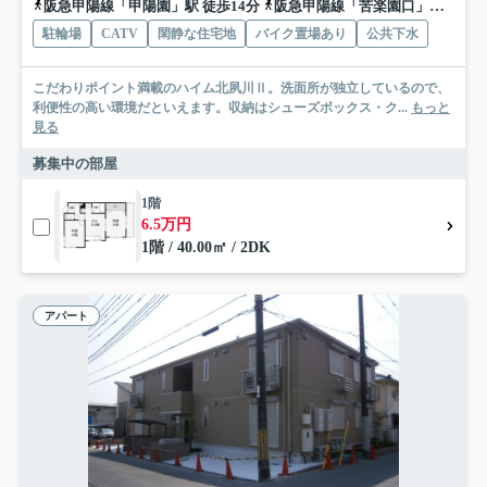
阪急甲陽線「甲陽園」駅 徒歩14分
阪急甲陽線「苦楽園口」駅 徒歩17分
駐輪場
CATV
閑静な住宅地
バイク置場あり
公共下水
こだわりポイント満載のハイム北夙川Ⅱ。洗面所が独立しているので、
利便性の高い環境だといえます。収納はシューズボックス・ク...
もっと
見る
募集中の部屋
1階
6.5万円
1階 / 40.00㎡ / 2DK
アパート