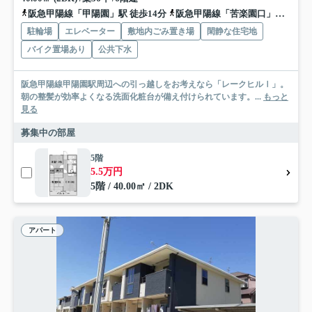
阪急甲陽線「甲陽園」駅 徒歩14分
阪急甲陽線「苦楽園口」駅 徒歩19分
駐輪場
エレベーター
敷地内ごみ置き場
閑静な住宅地
バイク置場あり
公共下水
阪急甲陽線甲陽園駅周辺への引っ越しをお考えなら「レークヒルⅠ」。
朝の整髪が効率よくなる洗面化粧台が備え付けられています。...
もっと
見る
募集中の部屋
5階
5.5万円
5階 / 40.00㎡ / 2DK
アパート