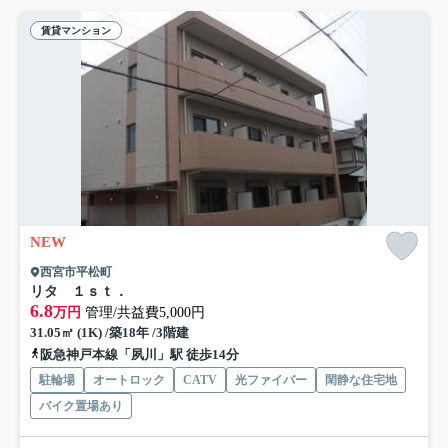
賃貸マンション
NEW
西宮市平松町
リタ １ｓｔ．
6.8
万円
管理/共益費5,000円
31.05㎡ (1K) /築18年 /3階建
阪急神戸本線「夙川」駅 徒歩14分
駐輪場
オートロック
CATV
光ファイバー
閑静な住宅地
バイク置場あり