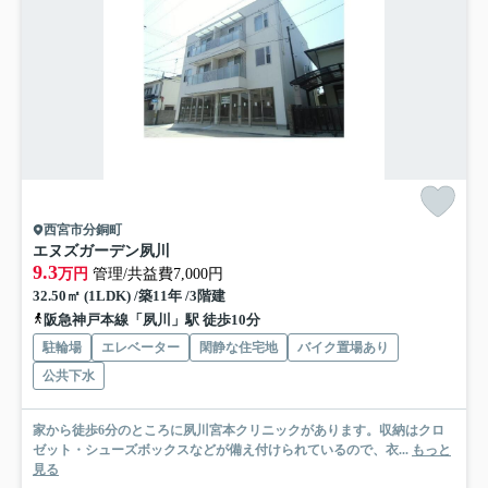
西宮市分銅町
エヌズガーデン夙川
9.3
万円
管理/共益費7,000円
32.50㎡ (1LDK) /築11年 /3階建
阪急神戸本線「夙川」駅 徒歩10分
駐輪場
エレベーター
閑静な住宅地
バイク置場あり
公共下水
家から徒歩6分のところに夙川宮本クリニックがあります。収納はクロ
ゼット・シューズボックスなどが備え付けられているので、衣...
もっと
見る