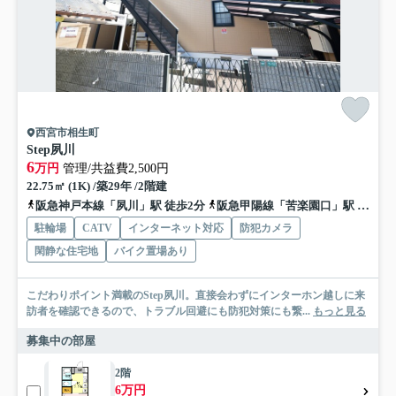
西宮市相生町
Step夙川
6
万円
管理/共益費2,500円
22.75㎡ (1K) /築29年 /2階建
阪急神戸本線「夙川」駅 徒歩2分
阪急甲陽線「苦楽園口」駅 徒歩10分
駐輪場
CATV
インターネット対応
防犯カメラ
閑静な住宅地
バイク置場あり
こだわりポイント満載のStep夙川。直接会わずにインターホン越しに来
訪者を確認できるので、トラブル回避にも防犯対策にも繋...
もっと見る
募集中の部屋
2階
6万円