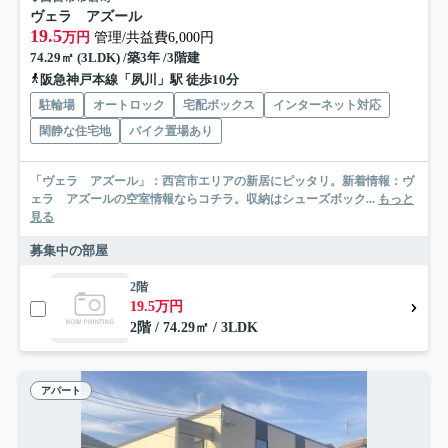
ヴェラ アズール
19.5
万円
管理/共益費6,000円
74.29㎡ (3LDK) /築3年 /3階建
阪急神戸本線「夙川」駅 徒歩10分
駐輪場
オートロック
宅配ボックス
インターネット対応
閑静な住宅地
バイク置場あり
「ヴェラ アズール」：西宮市エリアの新居にピッタリ。新着情報：ヴ
ェラ アズールの空室情報ならコチラ。収納はシューズボック...
もっと
見る
募集中の部屋
2階
19.5万円
2階 / 74.29㎡ / 3LDK
アパート