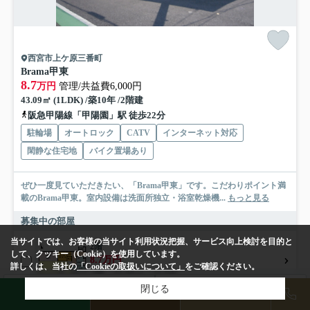
西宮市上ケ原三番町
Brama甲東
8.7
万円
管理/共益費6,000円
43.09㎡ (1LDK) /築10年 /2階建
阪急甲陽線「甲陽園」駅 徒歩22分
駐輪場
オートロック
CATV
インターネット対応
閑静な住宅地
バイク置場あり
ぜひ一度見ていただきたい、「Brama甲東」です。こだわりポイント満
載のBrama甲東。室内設備は洗面所独立・浴室乾燥機...
もっと見る
募集中の部屋
当サイトでは、お客様の当サイト利用状況把握、サービス向上検討を目的と
2階
して、クッキー（Cookie）を使用しています。
8.7万円
詳しくは、当社の
「Cookieの取扱いについて」
をご確認ください。
2階 / 43.09㎡ / 1LDK
検索条件を変更
閉じる
まとめてお問い合わせ
LINE
物件検索
店舗予約