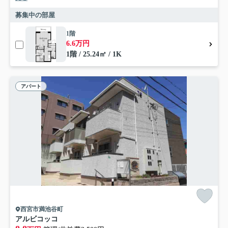
募集中の部屋
1階
6.6万円
1階 / 25.24㎡ / 1K
アパート
西宮市満池谷町
アルビコッコ