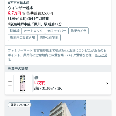
西宮市越水町
ウィンザー越水
6.7
万円
管理/共益費3,500円
31.00㎡ (1K) /築14年 /3階建
阪急神戸本線「夙川」駅 徒歩17分
駐輪場
オートロック
光ファイバー
防犯カメラ
敷地内ごみ置き場
閑静な住宅地
ファミリーマート 西宮桜谷店まで徒歩3分と近場にコンビニがあるのも
ポイント。共用部には敷地内ごみ置き場・バイク置場など様...
もっと見
る
募集中の部屋
2階
6.7万円
2階 / 31.00㎡ / 1K
賃貸マンション