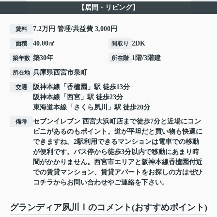
【居間・リビング】
7.2万円 管理/共益費 3,000円
賃料
40.00㎡
2DK
面積
間取り
築30年
1階/3階建
築年数
所在階
兵庫県
西宮市
泉町
所在地
阪神本線
「
香櫨園
」駅 徒歩13分
交通
阪神本線
「
西宮
」駅 徒歩23分
東海道本線
「
さくら夙川
」駅 徒歩20分
セブンイレブン 西宮大浜町店まで徒歩7分と近場にコン
備考
ビニがあるのもポイント。道が平坦だと買い物も快適に
できますね。2駅利用できるマンションは電車での移動
が便利です。バス停から徒歩3分以内で移動にあまり時
間がかかりません。西宮市エリアと阪神本線香櫨園付近
での賃貸マンション、賃貸アパートをお探しの方はぜひ
コチラからお問い合わせやご連絡を下さい。
グランディア夙川Ⅰのコメント(おすすめポイント)