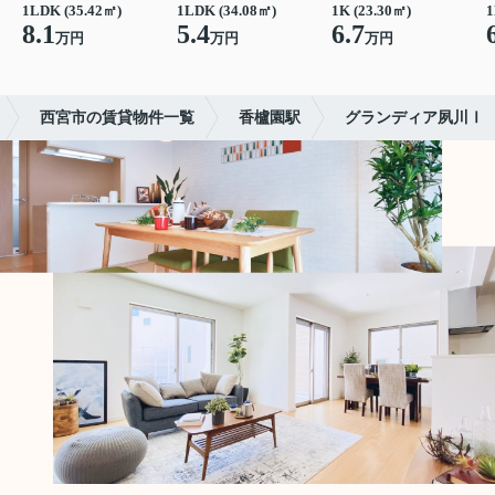
1LDK (35.42㎡)
1LDK (34.08㎡)
1K (23.30㎡)
1
8.1
5.4
6.7
万円
万円
万円
西宮市の賃貸物件一覧
香櫨園駅
グランディア夙川Ⅰ