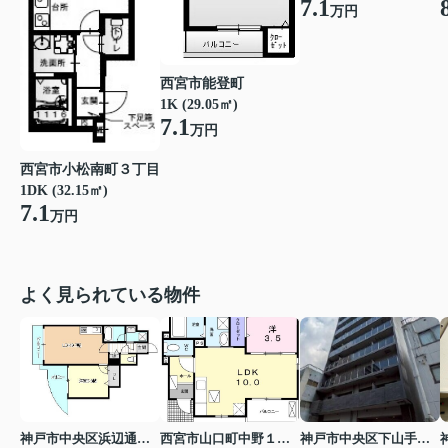
7.1
万円
西宮市能登町
1K (29.05㎡)
7.1
万円
西宮市小松南町３丁目
1DK (32.15㎡)
7.1
万円
よく見られている物件
神戸市中央区浜辺通３丁目
西宮市山口町中野１丁目
神戸市中央区下山手通７丁目