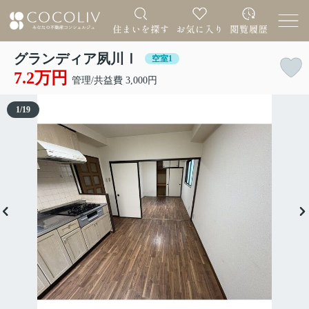
グランディア夙川Ⅰ
空室1
7.2万円
管理/共益費 3,000円
1
/
19