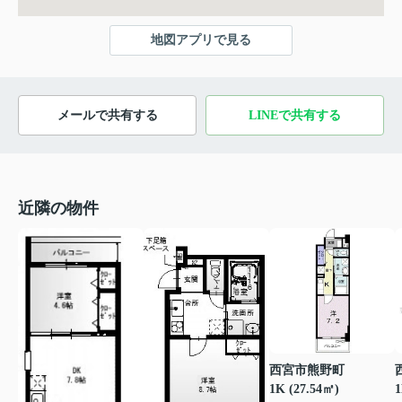
地図アプリで見る
メールで共有する
LINEで共有する
近隣の物件
西宮市熊野町
1K (27.54㎡)
1