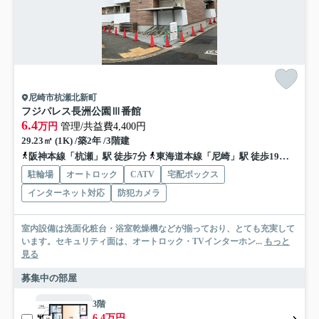
尼崎市杭瀬北新町
フジパレス長洲公園Ⅲ番館
6.4
万円
管理/共益費4,400円
29.23㎡ (1K) /築2年 /3階建
阪神本線「杭瀬」駅 徒歩7分
東海道本線「尼崎」駅 徒歩19分
阪神
駐輪場
オートロック
CATV
宅配ボックス
インターネット対応
防犯カメラ
室内設備は洗面化粧台・浴室乾燥機などが揃っており、とても充実して
います。セキュリティ面は、オートロック・TVインターホン...
もっと
見る
募集中の部屋
3階
6.4万円