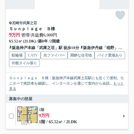
尼崎市武庫之荘
Ｓｕｎｐｌａｇｅ Ｂ棟
9
万円
管理/共益費6,000円
65.52㎡ (2LDK) /築8年 /2階建
阪急神戸本線「武庫之荘」駅 徒歩18分
阪急伊丹線「稲野」駅 バス6分 伊丹市営バス「野間（伊丹市）」 停歩10分
駐輪場
CATV
光ファイバー
閑静な住宅地
バイク置場あり
外観タイル張り
Ｓｕｎｐｌａｇｅ Ｂ棟：阪急神戸本線武庫之荘駅にも近くて便利。モ
ニターで来訪者を確認し、インターホンを通じて室内から会話...
もっと
見る
募集中の部屋
1階
9万円
1階 / 65.52㎡ / 2LDK