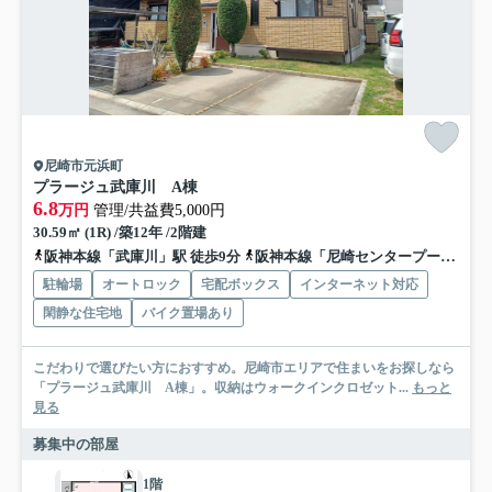
尼崎市元浜町
プラージュ武庫川 A棟
6.8
万円
管理/共益費5,000円
30.59㎡ (1R) /築12年 /2階建
阪神本線「武庫川」駅 徒歩9分
阪神本線「尼崎センタープール前」駅 徒歩14分
駐輪場
オートロック
宅配ボックス
インターネット対応
閑静な住宅地
バイク置場あり
こだわりで選びたい方におすすめ。尼崎市エリアで住まいをお探しなら
「プラージュ武庫川 A棟」。収納はウォークインクロゼット...
もっと
見る
募集中の部屋
1階