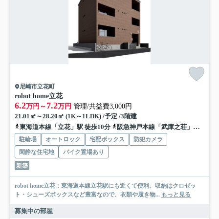
尼崎市立花町
robot home立花
6.2
7.2
万円～
万円
管理/共益費3,000円
21.01㎡～28.20㎡ (1K～1LDK) /予定 /3階建
東海道本線「立花」駅 徒歩10分
阪急神戸本線「武庫之荘」駅 バス13分 阪神バス「地域総合センター今北」 停歩2分
駐輪場
オートロック
宅配ボックス
防犯カメラ
閑静な住宅地
バイク置場あり
新築
robot home立花：東海道本線立花駅にも近くて便利。収納はクロゼッ
ト・シューズボックスなど豊富なので、衣類や履き物...
もっと見る
募集中の部屋