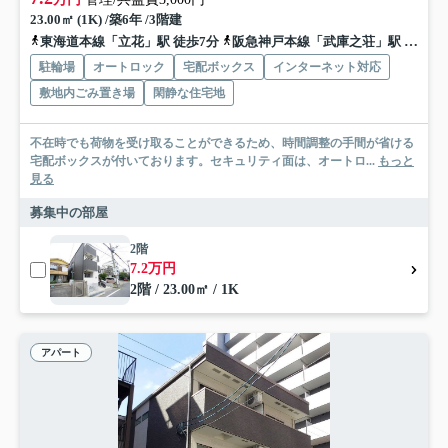
23.00㎡ (1K) /築6年 /3階建
東海道本線「立花」駅 徒歩7分
阪急神戸本線「武庫之荘」駅 徒歩20分
駐輪場
オートロック
宅配ボックス
インターネット対応
敷地内ごみ置き場
閑静な住宅地
不在時でも荷物を受け取ることができるため、時間調整の手間が省ける
宅配ボックスが付いております。セキュリティ面は、オートロ...
もっと
見る
募集中の部屋
2階
7.2万円
2階 / 23.00㎡ / 1K
アパート