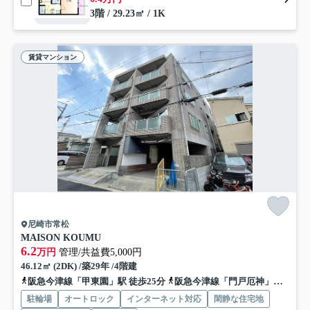
3階 / 29.23㎡ / 1K
賃貸マンション
尼崎市常松
MAISON KOUMU
6.2
万円
管理/共益費5,000円
46.12㎡ (2DK) /築29年 /4階建
阪急今津線「甲東園」駅 徒歩25分
阪急今津線「門戸厄神」駅 徒歩28分
駐輪場
オートロック
インターネット対応
閑静な住宅地