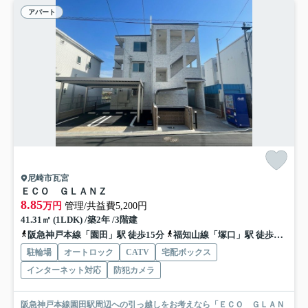
アパート
尼崎市瓦宮
ＥＣＯ ＧＬＡＮＺ
8.85
万円
管理/共益費5,200円
41.31㎡ (1LDK) /築2年 /3階建
阪急神戸本線「園田」駅 徒歩15分
福知山線「塚口」駅 徒歩18分
駐輪場
オートロック
CATV
宅配ボックス
インターネット対応
防犯カメラ
阪急神戸本線園田駅周辺への引っ越しをお考えなら「ＥＣＯ ＧＬＡＮ