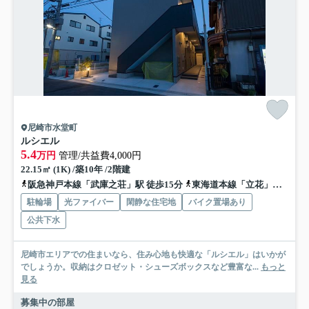
尼崎市水堂町
ルシエル
5.4
万円
管理/共益費4,000円
22.15㎡ (1K) /築10年 /2階建
阪急神戸本線「武庫之荘」駅 徒歩15分
東海道本線「立花」駅 徒歩20分
駐輪場
光ファイバー
閑静な住宅地
バイク置場あり
公共下水
尼崎市エリアでの住まいなら、住み心地も快適な「ルシエル」はいかが
でしょうか。収納はクロゼット・シューズボックスなど豊富な...
もっと
見る
募集中の部屋