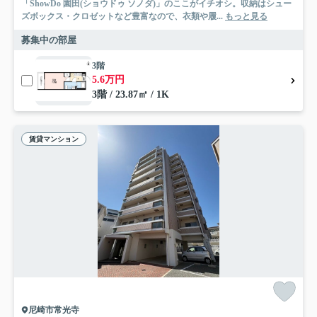
「ShowDo 園田(ショウドゥ ソノダ)」のここがイチオシ。収納はシュー
ズボックス・クロゼットなど豊富なので、衣類や履...
もっと見る
募集中の部屋
3階
5.6万円
3階 / 23.87㎡ / 1K
賃貸マンション
尼崎市常光寺