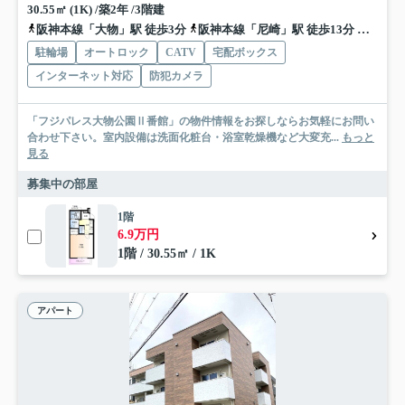
30.55㎡ (1K) /築2年 /3階建
阪神本線「大物」駅 徒歩3分
阪神本線「尼崎」駅 徒歩13分
東海道
駐輪場
オートロック
CATV
宅配ボックス
インターネット対応
防犯カメラ
「フジパレス大物公園Ⅱ番館」の物件情報をお探しならお気軽にお問い
合わせ下さい。室内設備は洗面化粧台・浴室乾燥機など大変充...
もっと
見る
募集中の部屋
1階
6.9万円
1階 / 30.55㎡ / 1K
アパート