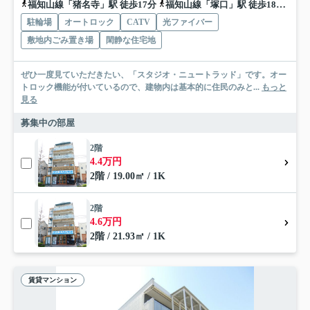
福知山線「猪名寺」駅 徒歩17分
福知山線「塚口」駅 徒歩18分
阪
駐輪場
オートロック
CATV
光ファイバー
敷地内ごみ置き場
閑静な住宅地
ぜひ一度見ていただきたい、「スタジオ・ニュートラッド」です。オー
トロック機能が付いているので、建物内は基本的に住民のみと...
もっと
見る
募集中の部屋
2階
4.4万円
2階 / 19.00㎡ / 1K
2階
4.6万円
2階 / 21.93㎡ / 1K
賃貸マンション