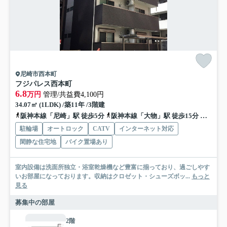
尼崎市西本町
フジパレス西本町
6.8
万円
管理/共益費4,100円
34.07㎡ (1LDK) /築11年 /3階建
阪神本線「尼崎」駅 徒歩5分
阪神本線「大物」駅 徒歩15分
阪神本
駐輪場
オートロック
CATV
インターネット対応
閑静な住宅地
バイク置場あり
室内設備は洗面所独立・浴室乾燥機など豊富に揃っており、過ごしやす
いお部屋になっております。収納はクロゼット・シューズボッ...
もっと
見る
募集中の部屋
2階