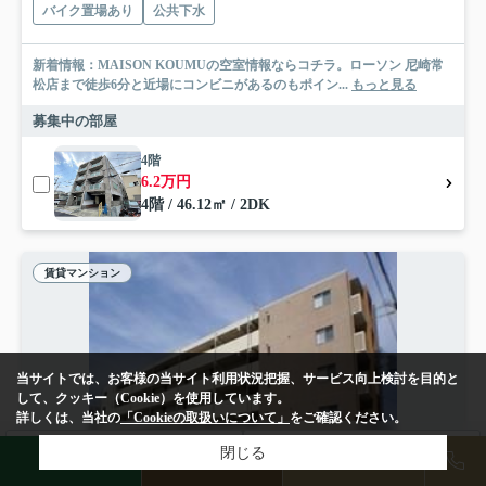
バイク置場あり
公共下水
新着情報：MAISON KOUMUの空室情報ならコチラ。ローソン 尼崎常
松店まで徒歩6分と近場にコンビニがあるのもポイン...
もっと見る
募集中の部屋
4階
6.2万円
4階 / 46.12㎡ / 2DK
賃貸マンション
当サイトでは、お客様の当サイト利用状況把握、サービス向上検討を目的と
して、クッキー（Cookie）を使用しています。
詳しくは、当社の
「Cookieの取扱いについて」
をご確認ください。
検索条件を変更
閉じる
まとめてお問い合わせ
LINE
物件検索
店舗予約