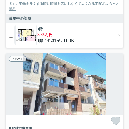
Ｚ」。荷物を注文する時に時間を気にしなくてよくなる宅配ボ...
もっと
見る
募集中の部屋
1階
8.85万円
1階 / 41.31㎡ / 1LDK
アパート
尼崎市道意町