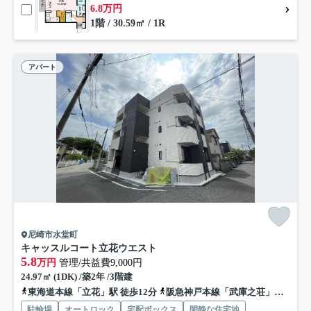
6.8万円
1階 / 30.59㎡ / 1R
アパート
尼崎市水堂町
キャッスルコート立花ウエスト
5.8
万円
管理/共益費9,000円
24.97㎡ (1DK) /築2年 /3階建
東海道本線「立花」駅 徒歩12分
阪急神戸本線「武庫之荘」駅 徒歩17分
駐輪場
オートロック
宅配ボックス
閑静な住宅地