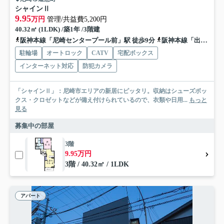
シャインⅡ
9.95
万円
管理/共益費5,200円
40.32㎡ (1LDK) /築1年 /3階建
阪神本線「尼崎センタープール前」駅 徒歩9分
阪神本線「出屋敷」駅 徒歩15分
駐輪場
オートロック
CATV
宅配ボックス
インターネット対応
防犯カメラ
「シャインⅡ」：尼崎市エリアの新居にピッタリ。収納はシューズボッ
クス・クロゼットなどが備え付けられているので、衣類や日用...
もっと
見る
募集中の部屋
3階
9.95万円
3階 / 40.32㎡ / 1LDK
アパート