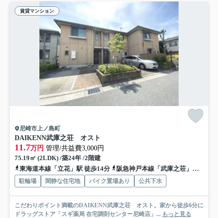
賃貸マンション
尼崎市上ノ島町
DAIKENN武庫之荘 オスト
11.7
万円
管理/共益費3,000円
75.19㎡ (2LDK) /築24年 /2階建
東海道本線「立花」駅 徒歩14分
阪急神戸本線「武庫之荘」駅 徒歩20分
駐輪場
閑静な住宅地
バイク置場あり
公共下水
こだわりポイント満載のDAIKENN武庫之荘 オスト。家から徒歩6分に
ドラッグストア「スギ薬局 在宅調剤センター尼崎店」...
もっと見る