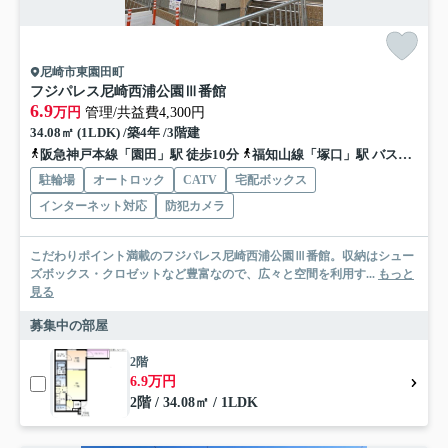
尼崎市東園田町
フジパレス尼崎西浦公園Ⅲ番館
6.9
万円
管理/共益費4,300円
34.08㎡ (1LDK) /築4年 /3階建
阪急神戸本線「園田」駅 徒歩10分
福知山線「塚口」駅 バス17分 阪神バス「東園田３丁目」 停歩7分
駐輪場
オートロック
CATV
宅配ボックス
インターネット対応
防犯カメラ
こだわりポイント満載のフジパレス尼崎西浦公園Ⅲ番館。収納はシュー
ズボックス・クロゼットなど豊富なので、広々と空間を利用す...
もっと
見る
募集中の部屋
2階
6.9万円
2階 / 34.08㎡ / 1LDK