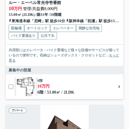
ルー・エーベル常光寺壱番館
10
万円
管理/共益費8,000円
53.00㎡ (2LDK) /築31年 /10階建
東海道本線「尼崎」駅 徒歩10分
阪神本線「杭瀬」駅 徒歩15分
福
駐輪場
オートロック
エレベーター
閑静な住宅地
バイク置場あり
公共下水
共用部にはエレベータ・バイク置場など様々な設備やサービスが揃って
いるので便利です。収納はシューズボックス・クロゼットなど...
もっと
見る
募集中の部屋
6階
10万円
6階 / 53.00㎡ / 2LDK
アパート