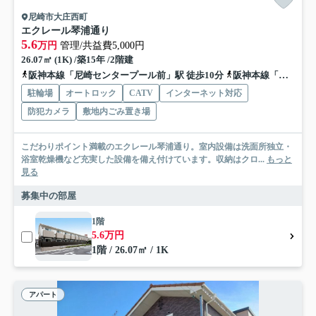
尼崎市大庄西町
エクレール琴浦通り
5.6
万円
管理/共益費5,000円
26.07㎡ (1K) /築15年 /2階建
阪神本線「尼崎センタープール前」駅 徒歩10分
阪神本線「武庫川」駅 徒歩13分
駐輪場
オートロック
CATV
インターネット対応
防犯カメラ
敷地内ごみ置き場
こだわりポイント満載のエクレール琴浦通り。室内設備は洗面所独立・
浴室乾燥機など充実した設備を備え付けています。収納はクロ...
もっと
見る
募集中の部屋
1階
5.6万円
1階 / 26.07㎡ / 1K
アパート