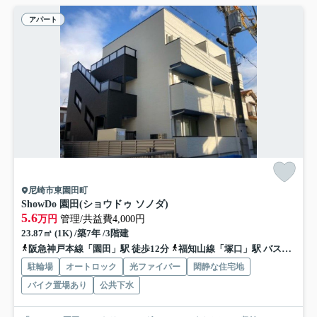
アパート
尼崎市東園田町
ShowDo 園田(ショウドゥ ソノダ)
5.6
万円
管理/共益費4,000円
23.87㎡ (1K) /築7年 /3階建
阪急神戸本線「園田」駅 徒歩12分
福知山線「塚口」駅 バス17分 阪神バス「東園田３丁目」 停歩4分
駐輪場
オートロック
光ファイバー
閑静な住宅地
バイク置場あり
公共下水