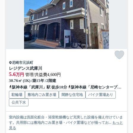
尼崎市元浜町
レジデンス武庫川
5.6
万円
管理/共益費4,600円
30.76㎡ (1K) /築15年 /2階建
阪神本線「武庫川」駅 徒歩10分
阪神本線「尼崎センタープール前」駅 徒歩14分
駐輪場
敷地内ごみ置き場
閑静な住宅地
バイク置場あり
公共下水
室内設備は洗面化粧台・浴室乾燥機など充実した設備を備え付けていま
す。共用部には敷地内ごみ置き場・バイク置場などが揃ってお...
もっと
見る