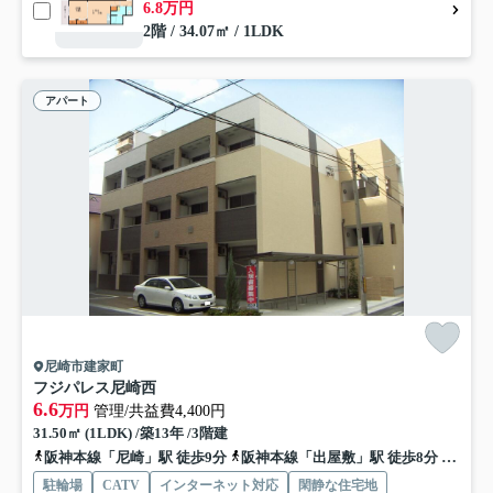
6.8万円
2階 / 34.07㎡ / 1LDK
アパート
尼崎市建家町
フジパレス尼崎西
6.6
万円
管理/共益費4,400円
31.50㎡ (1LDK) /築13年 /3階建
阪神本線「尼崎」駅 徒歩9分
阪神本線「出屋敷」駅 徒歩8分
東海道
駐輪場
CATV
インターネット対応
閑静な住宅地