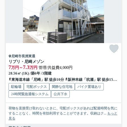
尼崎市長洲東通
リブリ・尼崎メゾン
7
7.3
万円～
万円
管理/共益費4,000円
28.56㎡ (1K) /築6年 /3階建
東海道本線「尼崎」駅 徒歩10分
阪神本線「杭瀬」駅 徒歩15分
阪
駐輪場
宅配ボックス
閑静な住宅地
バイク置場あり
24時間緊急通報システム
公共下水
荷物を直接受け取れないときに、宅配ボックスがあれば配達時間を気に
することなく、時間を有効利用することができます。収納はク...
もっと
見る