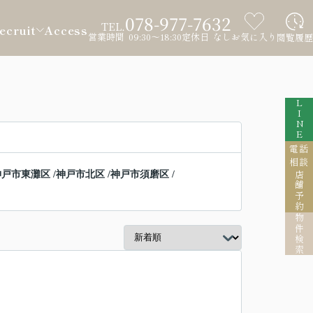
078-977-7632
TEL.
ecruit
Access
営業時間 09:30～18:30
定休日 なし
お気に入り
閲覧履歴
LINE
電話
相談
神戸市東灘区
/
神戸市北区
/
神戸市須磨区
/
店舗予約
物件検索