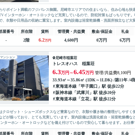
わりポイント満載のフジパレス御園。尼崎市エリアでの住まいなら、住み心地も快
TVインターホン・オートロックなど充実しているので、防犯対策もばっちりです。
で、衣類や日用品の収納に重宝します。室内設備は浴室乾燥機・洗面所独立など大変
部屋番号
所在階
賃料
管理費・共益費
敷金/保証金
礼金
6.2
-
2階
4,600円
0万円
6万円
万円
マンション
尼崎市
稲葉荘
トレスオハス 稲葉荘
6.3
6.45
万円～
万円
管理/共益費8,100円
33.93㎡～35.86㎡ (1DK～1LDK) /築11年 /
東海道本線
「
甲子園口
」駅 徒歩22分
阪神本線
「
武庫川
」駅 徒歩20分
東海道本線
「
立花
」駅 徒歩22分
はクロゼット・シューズボックスなど豊富なので、衣類や履き物の整理がしやすく
などが揃っており、とても充実しています。室内設備は洗面化粧台・浴室乾燥機な
インターホン・オートロックなどを備え付けているので安心して暮らせます。お仕事で
部屋番号
所在階
賃料
管理費・共益費
敷金/保証金
礼金