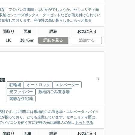
適な「フジパレス御園」はいかがでしょうか。セキュリティ面
収納はシューズボックス・クロゼットなどが備え付けられてい
充実しております。利便性の高い暮らしを...
もっと見る
間取り
面積
詳細
お気に入り
1K
30.45㎡
詳細を見る
追加する
4階建
駐輪場
オートロック
エレベーター
光ファイバー
敷地内ごみ置き場
閑静な住宅地
便利です。共用部には敷地内ごみ置き場・エレベータ・バイク
どが揃っており、とても充実しています。セキュリティ面は、
パソコンを使う方に好評の光回線導入の物...
もっと見る
間取り
面積
詳細
お気に入り