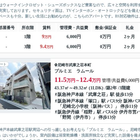
はウォークインクロゼット・シューズボックスなど豊富なので、広々と空間を利用
充実しております。セキュリティ面は、TVインターホン・オートロックなどを備え付
ペースも十分。新しい生活にお勧めなのが、こちらのアパートです。BS対応物件は、
部屋番号
所在階
賃料
管理費・共益費
敷金/保証金
礼金
9
-
1階
6,000円
0万円
2ヶ月
万円
9.4
-
3階
6,000円
0万円
2ヶ月
万円
ート
尼崎市
武庫之荘本町
プルミエ ラムール
11.5
12.4
万円～
万円
管理/共益費6,000円
43.37㎡～49.32㎡ (1LDK) /築2年 /3階建
阪急神戸本線
「
武庫之荘
」駅 徒歩13分
阪急神戸本線
「
塚口
」駅 バス9分 阪神バ
「尼崎北小学校〔阪神バス〕」 停歩11分
阪急伊丹線
「
稲野
」駅 バス6分 伊丹市営
「野間（伊丹市）」 停歩13分
神戸本線武庫之荘駅周辺への引っ越しをお考えなら「プルミエ ラムール」。尼崎
」はいかがでしょうか。室内設備は浴室乾燥機・洗面所独立など充実した設備を備え