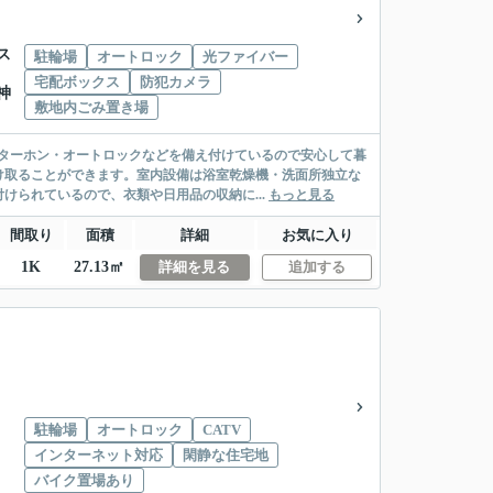
ス
駐輪場
オートロック
光ファイバー
宅配ボックス
防犯カメラ
神
敷地内ごみ置き場
ターホン・オートロックなどを備え付けているので安心して暮
け取ることができます。室内設備は浴室乾燥機・洗面所独立な
けられているので、衣類や日用品の収納に...
もっと見る
間取り
面積
詳細
お気に入り
1K
27.13㎡
詳細を見る
追加する
駐輪場
オートロック
CATV
インターネット対応
閑静な住宅地
バイク置場あり