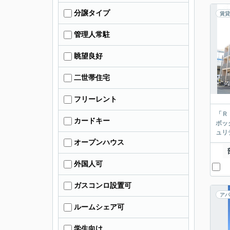
分譲タイプ
賃貸
管理人常駐
眺望良好
二世帯住宅
フリーレント
「Ｒ
カードキー
ボッ
ュリ
オープンハウス
外国人可
ガスコンロ設置可
アパ
ルームシェア可
学生向け