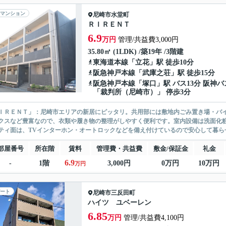
マンション
尼崎市
水堂町
ＲＩＲＥＮＴ
6.9
万円
管理/共益費3,000円
35.80㎡ (1LDK) /築19年 /3階建
東海道本線
「
立花
」駅 徒歩10分
阪急神戸本線
「
武庫之荘
」駅 徒歩15分
阪急神戸本線
「
塚口
」駅 バス13分 阪神バ
「裁判所（尼崎市）」 停歩3分
ＩＲＥＮＴ」：尼崎市エリアの新居にピッタリ。共用部には敷地内ごみ置き場・バ
クスなど豊富なので、衣類や履き物の整理がしやすく便利です。室内設備は洗面化
ティ面は、TVインターホン・オートロックなどを備え付けているので安心して暮らせ
部屋番号
所在階
賃料
管理費・共益費
敷金/保証金
礼金
6.9
-
1階
3,000円
0万円
10万円
万円
ート
尼崎市
三反田町
ハイツ ユベーレン
6.85
万円
管理/共益費4,100円