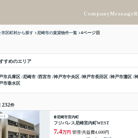
Company
Message
R
を市区町村から探す
尼崎市の賃貸物件一覧
4ページ目
すすめのエリア
戸市兵庫区
/
尼崎市
/
西宮市
/
神戸市中央区
/
神戸市長田区
/
神戸市灘区
/
戸市垂水区
232
棟
件
ート
尼崎市
宮内町
フジパレス尼崎宮内町WEST
7.4
万円
管理/共益費4,600円