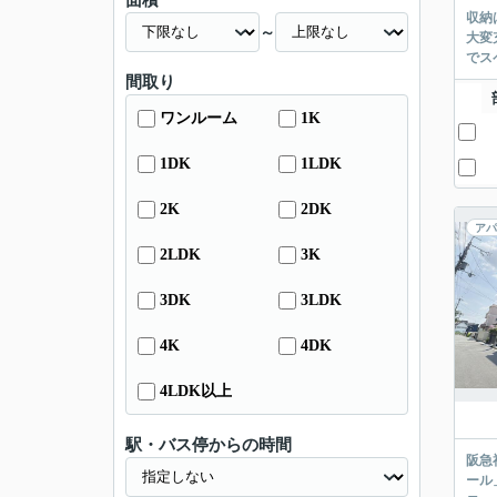
面積
収納
～
大変
でス
間取り
ワンルーム
1K
1DK
1LDK
2K
2DK
アパ
2LDK
3K
3DK
3LDK
4K
4DK
4LDK以上
駅・バス停からの時間
阪急
ール