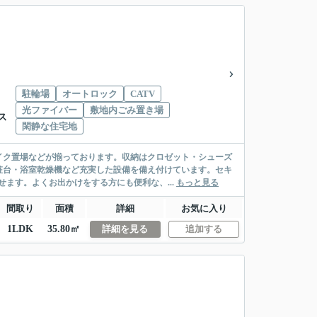
駐輪場
オートロック
CATV
光ファイバー
敷地内ごみ置き場
ス
閑静な住宅地
イク置場などが揃っております。収納はクロゼット・シューズ
粧台・浴室乾燥機など充実した設備を備え付けています。セキ
ます。よくお出かけをする方にも便利な、...
もっと見る
間取り
面積
詳細
お気に入り
1LDK
35.80㎡
詳細を見る
追加する