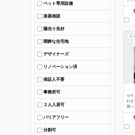
ンク
ペット専用設備
楽器相談
陽当り良好
アパ
閑静な住宅地
デザイナーズ
リノベーション済
保証人不要
事務所可
セキ
れま
２人入居可
揃っ
バリアフリー
分割可