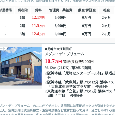
クなど充実しているので、防犯対策もばっちりです。宅配ボックスがあるので配達時
部屋番号
所在階
賃料
管理費・共益費
敷金/保証金
礼金
12.1
-
1階
6,000円
0万円
2ヶ月
万円
11.5
-
2階
6,000円
0万円
2ヶ月
万円
12.4
-
3階
6,000円
0万円
2ヶ月
万円
ート
尼崎市
大庄川田町
メゾン・デ・プリューム
10.7
万円
管理/共益費5,200円
56.12㎡ (2LDK) /築2年 /2階建
阪神本線
「
尼崎センタープール前
」駅 徒歩
分
阪神本線
「
武庫川
」駅 バス12分 阪神バス
「大庄北生涯学習プラザ前」 停歩8分
東海道本線
「
立花
」駅 バス5分 阪神バス
田町４丁目」 停歩6分
ゾン・デ・プリューム」のここがイチオシ。共用部には宅配ボックスが備え付けら
せん。室内設備は洗面所独立・浴室乾燥機など豊富に揃っており、過ごしやすいお