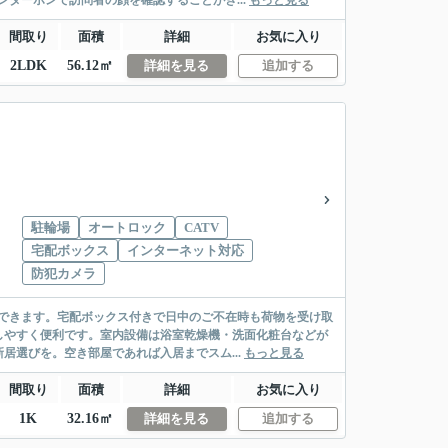
ターホンで訪問者の顔を確認することがき...
もっと見る
間取り
面積
詳細
お気に入り
2LDK
56.12㎡
詳細を見る
追加する
駐輪場
オートロック
CATV
宅配ボックス
インターネット対応
防犯カメラ
できます。宅配ボックス付きで日中のご不在時も荷物を受け取
しやすく便利です。室内設備は浴室乾燥機・洗面化粧台などが
居選びを。空き部屋であれば入居までスム...
もっと見る
間取り
面積
詳細
お気に入り
1K
32.16㎡
詳細を見る
追加する