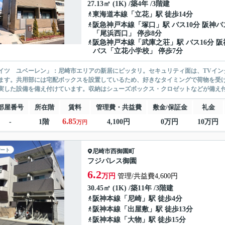
27.13㎡ (1K) /築4年 /3階建
東海道本線
「
立花
」駅 徒歩14分
阪急神戸本線
「
塚口
」駅 バス10分 阪神バ
「尾浜西口」 停歩8分
阪急神戸本線
「
武庫之荘
」駅 バス16分 阪
バス「立花小学校」 停歩7分
イツ ユベーレン」：尼崎市エリアの新居にピッタリ。セキュリティ面は、TVイン
ます。共用部には宅配ボックスを設置しているため、好きなタイミングで荷物を受
実した設備を備え付けています。収納はシューズボックス・クロゼットなどが備え付
部屋番号
所在階
賃料
管理費・共益費
敷金/保証金
礼金
6.85
-
1階
4,100円
0万円
10万円
万円
ート
尼崎市
西御園町
フジパレス御園
6.2
万円
管理/共益費4,600円
30.45㎡ (1K) /築11年 /3階建
阪神本線
「
尼崎
」駅 徒歩4分
阪神本線
「
出屋敷
」駅 徒歩13分
阪神本線
「
大物
」駅 徒歩15分