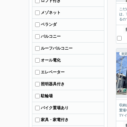
ロフト付き
こだ
メゾネット
は、
るの
ベランダ
バルコニー
ルーフバルコニー
賃貸
オール電化
エレベーター
照明器具付き
駐輪場
収納
バイク置場あり
置場
TV
家具・家電付き