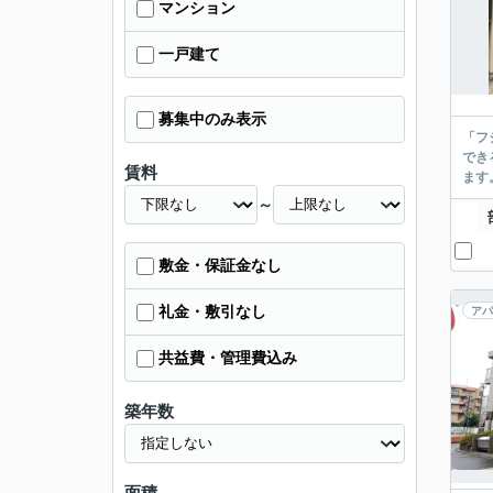
マンション
一戸建て
募集中のみ表示
「フ
でき
賃料
ます
～
敷金・保証金なし
礼金・敷引なし
アパ
共益費・管理費込み
築年数