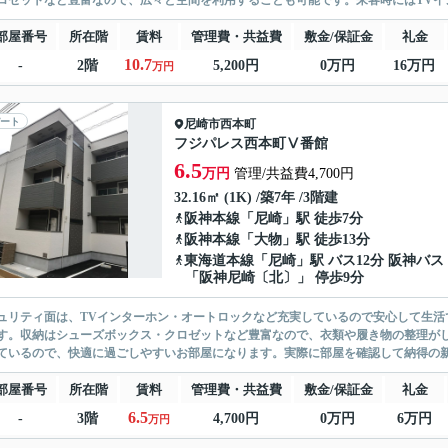
ロゼットなど豊富なので、広々と空間を利用することも可能です。来客時にはTVイン
部屋番号
所在階
賃料
管理費・共益費
敷金/保証金
礼金
10.7
-
2階
5,200円
0万円
16万円
万円
ート
尼崎市
西本町
フジパレス西本町Ⅴ番館
6.5
万円
管理/共益費4,700円
32.16㎡ (1K) /築7年 /3階建
阪神本線
「
尼崎
」駅 徒歩7分
阪神本線
「
大物
」駅 徒歩13分
東海道本線
「
尼崎
」駅 バス12分 阪神バス
「阪神尼崎〔北〕」 停歩9分
ュリティ面は、TVインターホン・オートロックなど充実しているので安心して生活
す。収納はシューズボックス・クロゼットなど豊富なので、衣類や履き物の整理が
ているので、快適に過ごしやすいお部屋になります。実際に部屋を確認して納得の新
部屋番号
所在階
賃料
管理費・共益費
敷金/保証金
礼金
6.5
-
3階
4,700円
0万円
6万円
万円