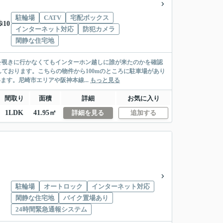
駐輪場
CATV
宅配ボックス
10
インターネット対応
防犯カメラ
閑静な住宅地
を覗きに行かなくてもインターホン越しに誰が来たのかを確認
ております。こちらの物件から100mのところに駐車場があり
ます。尼崎市エリアや阪神本線...
もっと見る
間取り
面積
詳細
お気に入り
1LDK
41.95㎡
詳細を見る
追加する
駐輪場
オートロック
インターネット対応
閑静な住宅地
バイク置場あり
24時間緊急通報システム