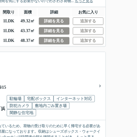
間を気にする必要がないのでわざわざ荷物...
もっと見る
間取り
面積
詳細
お気に入り
1LDK
49.32㎡
詳細を見る
追加する
1LDK
43.37㎡
詳細を見る
追加する
1LDK
48.37㎡
詳細を見る
追加する
15
駐輪場
宅配ボックス
インターネット対応
防犯カメラ
敷地内ごみ置き場
「浜
閑静な住宅地
れているため、荷物の受け取りのために早く帰宅する必要があ
部屋になっております。収納はシューズボックス・ウォークイ