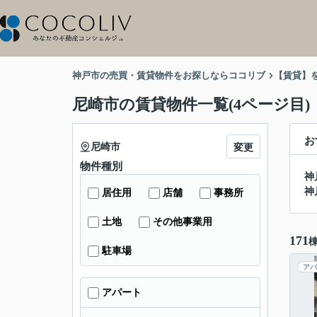
神戸市の売買・賃貸物件をお探しならココリブ
【賃貸】
尼崎市の賃貸物件一覧(4ページ目)
お
尼崎市
変更
物件種別
神
神
居住用
店舗
事務所
土地
その他事業用
171
駐車場
アパ
アパート