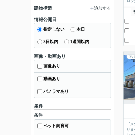
ロッ
建物構造
追加する
情報公開日
指定しない
本日
3日以内
1週間以内
画像・動画あり
アパ
画像あり
動画あり
パノラマあり
条件
条件
「メ
ペット飼育可
りま