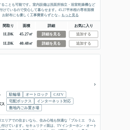
することも可能です。室内設備は洗面所独立・浴室乾燥機など
けているので安心して暮らせます。45.27平米程の専有面積
お財布にも優しく工事費要らずとな...
もっと見る
間取り
面積
詳細
お気に入り
1LDK
45.27㎡
詳細を見る
追加する
1LDK
40.48㎡
詳細を見る
追加する
ス
駐輪場
オートロック
CATV
宅配ボックス
インターネット対応
バス
敷地内ごみ置き場
市エリアでの住まいなら、住み心地も快適な「プルミエ ラム
付けています。セキュリティ面は、TVインターホン・オート