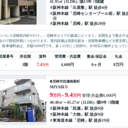
41.95㎡ (1LDK) /築13年 /3階建
阪神本線
「
出屋敷
」駅 徒歩4分
阪神本線
「
尼崎センタープール前
」駅 徒歩
分
阪神本線
「
尼崎
」駅 徒歩20分
ジパレス尼崎宮内町WEST」：尼崎市エリアの新居にピッタリ。玄関先まで覗き穴
るので防犯対策につながります。室内設備は洗面化粧台・浴室乾燥機など大変充実し
。駐車場料金は、月額16000円です。多くの方にご好評の、BS対応の物件となってい
部屋番号
所在階
賃料
管理費・共益費
敷金/保証金
礼金
7.4
-
3階
4,600円
0ヶ月
8万円
万円
ート
尼崎市
杭瀬南新町
MIYABIⅡ
9
9.4
万円～
万円
管理/共益費6,000円
40.48㎡～45.27㎡ (1LDK) /築9年 /3階建
阪神本線
「
杭瀬
」駅 徒歩9分
阪神本線
「
大物
」駅 徒歩9分
東海道本線
「
尼崎
」駅 徒歩19分