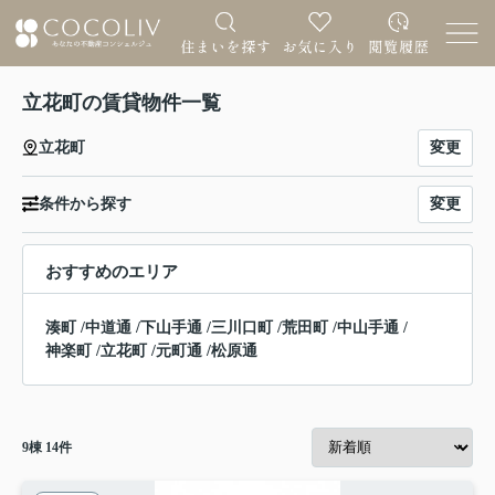
立花町の賃貸物件一覧
変更
立花町
変更
条件から探す
おすすめのエリア
湊町
/
中道通
/
下山手通
/
三川口町
/
荒田町
/
中山手通
/
神楽町
/
立花町
/
元町通
/
松原通
9
棟
14
件