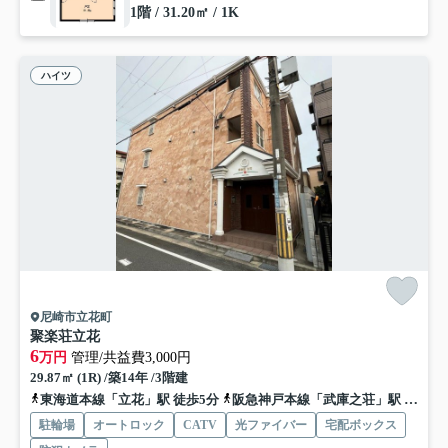
1階 / 31.20㎡ / 1K
ハイツ
尼崎市立花町
聚楽荘立花
6
万円
管理/共益費3,000円
29.87㎡ (1R) /築14年 /3階建
東海道本線「立花」駅 徒歩5分
阪急神戸本線「武庫之荘」駅 バス9分 阪神バス「立花町２丁目」 停歩5分
駐輪場
オートロック
CATV
光ファイバー
宅配ボックス