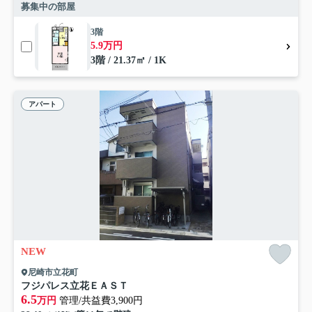
募集中の部屋
3階
5.9万円
3階 / 21.37㎡ / 1K
アパート
NEW
尼崎市立花町
フジパレス立花ＥＡＳＴ
6.5
万円
管理/共益費3,900円