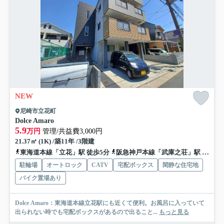
NEW
尼崎市立花町
Dolce Amaro
5.9
万円
管理/共益費3,000円
21.37㎡ (1K) /築11年 /3階建
東海道本線「立花」駅 徒歩5分
阪急神戸本線「武庫之荘」駅 バス20分 阪神バス「七松町２丁目」 停歩3分
駐輪場
オートロック
CATV
宅配ボックス
閑静な住宅地
バイク置場あり
Dolce Amaro：東海道本線立花駅にも近くて便利。お風呂に入っていて
出られない時でも宅配ボックスがあるので出ること...
もっと見る