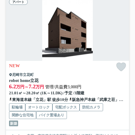
アパート
NEW
尼崎市立花町
robot home立花
6.2
7.2
万円～
万円
管理/共益費3,000円
21.01㎡～28.20㎡ (1K～1LDK) /予定 /3階建
東海道本線「立花」駅 徒歩10分
阪急神戸本線「武庫之荘」駅 バス13分 阪神バス「地域総合センター今北」 停歩2分
駐輪場
オートロック
宅配ボックス
防犯カメラ
閑静な住宅地
バイク置場あり
新築