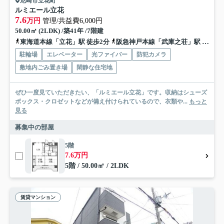
尼崎市立花町
ルミエール立花
7.6
万円
管理/共益費6,000円
50.00㎡ (2LDK) /築41年 /7階建
東海道本線「立花」駅 徒歩2分
阪急神戸本線「武庫之荘」駅 徒歩26分
駐輪場
エレベーター
光ファイバー
防犯カメラ
敷地内ごみ置き場
閑静な住宅地
ぜひ一度見ていただきたい、「ルミエール立花」です。収納はシューズ
ボックス・クロゼットなどが備え付けられているので、衣類や...
もっと
見る
募集中の部屋
5階
7.6万円
5階 / 50.00㎡ / 2LDK
賃貸マンション