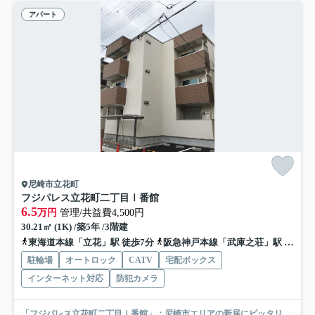
アパート
尼崎市立花町
フジパレス立花町二丁目Ⅰ番館
6.5
万円
管理/共益費4,500円
30.21㎡ (1K) /築5年 /3階建
東海道本線「立花」駅 徒歩7分
阪急神戸本線「武庫之荘」駅 バス9分 阪神バス「立花町２丁目」 停歩7分
駐輪場
オートロック
CATV
宅配ボックス
インターネット対応
防犯カメラ
「フジパレス立花町二丁目Ⅰ番館」：尼崎市エリアの新居にピッタリ。