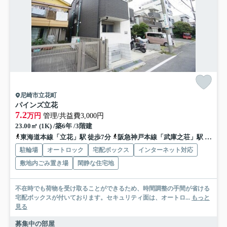
尼崎市立花町
パインズ立花
7.2
万円
管理/共益費3,000円
23.00㎡ (1K) /築6年 /3階建
東海道本線「立花」駅 徒歩7分
阪急神戸本線「武庫之荘」駅 徒歩20分
駐輪場
オートロック
宅配ボックス
インターネット対応
敷地内ごみ置き場
閑静な住宅地
不在時でも荷物を受け取ることができるため、時間調整の手間が省ける
宅配ボックスが付いております。セキュリティ面は、オートロ...
もっと
見る
募集中の部屋