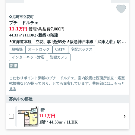
尼崎市立花町
プチ ドルチェ
11.1
万円
管理/共益費7,000円
44.33㎡ (1LDK) /新築 /3階建
東海道本線「立花」駅 徒歩5分
阪急神戸本線「武庫之荘」駅 バス20分 阪神バス「七松町２丁目」 停歩3分
駐輪場
オートロック
CATV
宅配ボックス
インターネット対応
防犯カメラ
新築
こだわりポイント満載のプチ ドルチェ。室内設備は洗面所独立・浴室
乾燥機などが揃っており、とても充実しています。共用部には...
もっと
見る
募集中の部屋
1階
11.1万円
1階 / 44.33㎡ / 1LDK