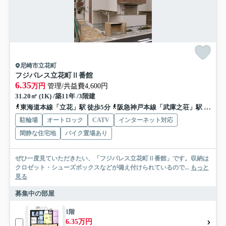
尼崎市立花町
フジパレス立花町Ⅱ番館
6.35
万円
管理/共益費4,600円
31.20㎡ (1K) /築11年 /3階建
東海道本線「立花」駅 徒歩5分
阪急神戸本線「武庫之荘」駅 バス13分 阪神バス「七松町２丁目」 停歩3分
駐輪場
オートロック
CATV
インターネット対応
閑静な住宅地
バイク置場あり
ぜひ一度見ていただきたい、「フジパレス立花町Ⅱ番館」です。収納は
クロゼット・シューズボックスなどが備え付けられているので...
もっと
見る
募集中の部屋
1階
6.35万円