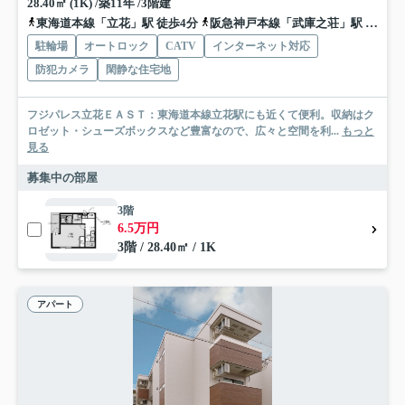
28.40㎡ (1K) /築11年 /3階建
東海道本線「立花」駅 徒歩4分
阪急神戸本線「武庫之荘」駅 バス9分 阪神バス「ＪＲ立花〔上〕」 停歩5分
駐輪場
オートロック
CATV
インターネット対応
防犯カメラ
閑静な住宅地
フジパレス立花ＥＡＳＴ：東海道本線立花駅にも近くて便利。収納はク
ロゼット・シューズボックスなど豊富なので、広々と空間を利...
もっと
見る
募集中の部屋
3階
6.5万円
3階 / 28.40㎡ / 1K
アパート