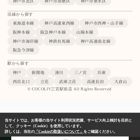
神戸市北区
神戸市須磨区
神戸市垂水区
沿線から探す
東海道本線
神戸高速東西線
神戸市西神・山手線
阪神本線
阪急神戸本線
山陽本線
神戸市海岸線
神鉄有馬線
神戸高速南北線
阪急今津線
駅から探す
神戸
新開地
湊川
三ノ宮
兵庫
西宮北口
立花
武庫之荘
高速長田
大倉山
© COCOLIV三宮駅前店 All Rights Reserved.
当サイトでは、お客様の当サイト利用状況把握、サービス向上検討を目的と
して、クッキー（Cookie）を使用しています。
詳しくは、当社の
「Cookieの取扱いについて」
をご確認ください。