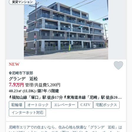
賃貸マンション
NEW
尼崎市下坂部
グランデ 近松
7.9
万円
管理/共益費5,200円
40.23㎡ (1LDK) /築7年 /5階建
福知山線「塚口」駅 徒歩17分
東海道本線「尼崎」駅 徒歩20分
阪
駐輪場
オートロック
エレベーター
CATV
宅配ボックス
インターネット対応
尼崎市エリアでの住まいなら、住み心地も快適な「グランデ 近松」は