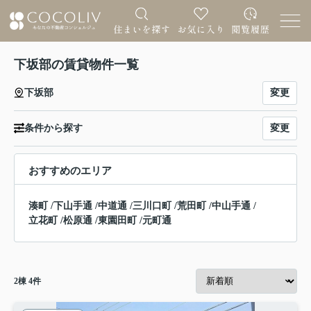
下坂部の賃貸物件一覧
変更
下坂部
変更
条件から探す
おすすめのエリア
湊町
/
下山手通
/
中道通
/
三川口町
/
荒田町
/
中山手通
/
立花町
/
松原通
/
東園田町
/
元町通
2
棟
4
件