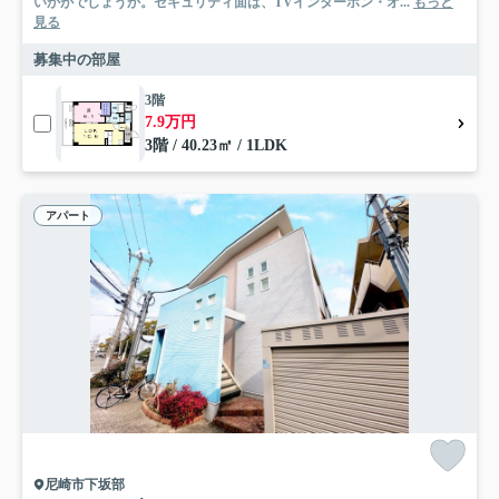
いかがでしょうか。セキュリティ面は、TVインターホン・オ...
もっと
見る
募集中の部屋
3階
7.9万円
3階 / 40.23㎡ / 1LDK
アパート
尼崎市下坂部