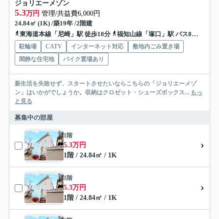
ジョリエーメゾン
5.3
万円
管理/共益費6,000円
24.84㎡ (1K) /築19年 /2階建
東海道本線「尼崎」駅 徒歩18分
福知山線「塚口」駅 バス8分 阪神バス「城ノ堀」 停歩2分
駐輪場
CATV
インターネット対応
敷地内ごみ置き場
閑静な住宅地
バイク置場あり
新生活を失敗せず、スタートさせたいならこちらの「ジョリエーメゾ
ン」はいかがでしょうか。収納はクロゼット・シューズボックス...
もっ
と見る
募集中の部屋
1階
5.3万円
1階 / 24.84㎡ / 1K
1階
5.3万円
1階 / 24.84㎡ / 1K