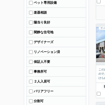
ペット専用設備
楽器相談
陽当り良好
アパ
閑静な住宅地
デザイナーズ
リノベーション済
保証人不要
こだ
事務所可
ので
けら
２人入居可
バリアフリー
分割可