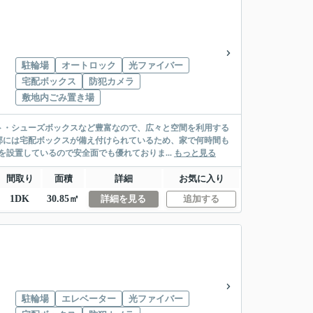
駐輪場
オートロック
光ファイバー
宅配ボックス
防犯カメラ
敷地内ごみ置き場
ト・シューズボックスなど豊富なので、広々と空間を利用する
部には宅配ボックスが備え付けられているため、家で何時間も
設置しているので安全面でも優れておりま...
もっと見る
間取り
面積
詳細
お気に入り
1DK
30.85㎡
詳細を見る
追加する
駐輪場
エレベーター
光ファイバー