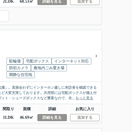
2LDK
68.53㎡
詳細を見る
追加する
駐輪場
宅配ボックス
インターネット対応
防犯カメラ
敷地内ごみ置き場
閑静な住宅地
杭瀬」。直接会わずにインターホン越しに来訪者を確認できる
など大変充実しております。共用部には宅配ボックスが備え付
ット・シューズボックスなど豊富なので、衣...
もっと見る
間取り
面積
詳細
お気に入り
1LDK
46.69㎡
詳細を見る
追加する