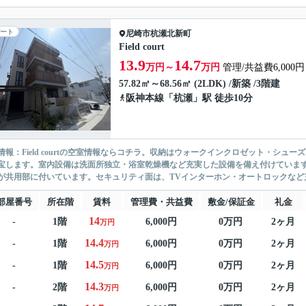
ート
尼崎市
杭瀬北新町
Field court
13.9
14.7
万円～
万円
管理/共益費6,000円
57.82㎡～68.56㎡ (2LDK) /新築 /3階建
阪神本線
「
杭瀬
」駅 徒歩10分
情報：Field courtの空室情報ならコチラ。収納はウォークインクロゼット・シ
宝します。室内設備は洗面所独立・浴室乾燥機など充実した設備を備え付けていま
が共用部に付いています。セキュリティ面は、TVインターホン・オートロックなど充
部屋番号
所在階
賃料
管理費・共益費
敷金/保証金
礼金
14
-
1階
6,000円
0万円
2ヶ月
万円
14.4
-
1階
6,000円
0万円
2ヶ月
万円
14.5
-
1階
6,000円
0万円
2ヶ月
万円
14.3
-
2階
6,000円
0万円
2ヶ月
万円