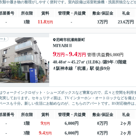
衣類や履き物の整理がしやすく便利です。室内設備は浴室乾燥機・洗面所独立などが
部屋番号
所在階
賃料
管理費・共益費
敷金/保証金
礼金
11.8
-
1階
-
3万円
23.6万円
万円
ート
尼崎市
杭瀬南新町
MIYABIⅡ
9
9.4
万円～
万円
管理/共益費6,000円
40.48㎡～45.27㎡ (1LDK) /築9年 /3階建
阪神本線
「
杭瀬
」駅 徒歩9分
はウォークインクロゼット・シューズボックスなど豊富なので、広々と空間を利用
充実しております。セキュリティ面は、TVインターホン・オートロックなどを備え付
ペースも十分。新しい生活にお勧めなのが、こちらのアパートです。BS対応物件は、
部屋番号
所在階
賃料
管理費・共益費
敷金/保証金
礼金
9
-
1階
6,000円
0万円
2ヶ月
万円
9.4
-
3階
6,000円
0万円
2ヶ月
万円