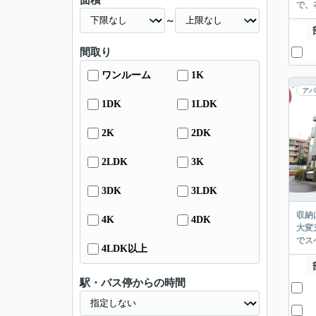
面積
で、
～
間取り
ワンルーム
1K
アパ
1DK
1LDK
2K
2DK
2LDK
3K
3DK
3LDK
収納
4K
4DK
大変
でス
4LDK以上
駅・バス停からの時間