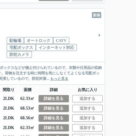
新築
駐輪場
オートロック
CATV
宅配ボックス
インターネット対応
防犯カメラ
ューズボックスなどが備え付けられているので、衣類や日用品の収納
す。荷物を注文する時に時間を気にしなくてよくなる宅配ボッ
実しているので、防犯対策...
もっと見る
間取り
面積
詳細
お気に入り
2LDK
62.33㎡
詳細を見る
追加する
2LDK
68.53㎡
詳細を見る
追加する
2LDK
68.56㎡
詳細を見る
追加する
2LDK
62.33㎡
詳細を見る
追加する