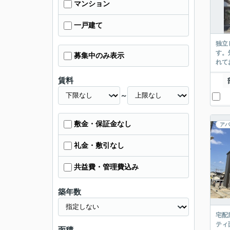
マンション
一戸建て
独立
す。
募集中のみ表示
れて
賃料
～
敷金・保証金なし
アパ
礼金・敷引なし
共益費・管理費込み
築年数
宅配
ティ