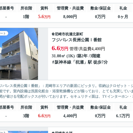
部屋番号
所在階
賃料
管理費・共益費
敷金/保証金
礼金
5.6
-
1階
8,000円
0万円
0ヶ月
万円
ート
尼崎市
杭瀬北新町
フジパレス長洲公園Ⅰ番館
6.6
万円
管理/共益費4,400円
31.00㎡ (1K) /築2年 /3階建
阪神本線
「
杭瀬
」駅 徒歩7分
ジパレス長洲公園Ⅰ番館」：尼崎市エリアの新居にピッタリ。収納はクロゼット・
能です。室内設備は洗面化粧台・浴室乾燥機などが揃っており、とても充実してい
間が省ける宅配ボックスが付いております。セキュリティ面は、TVインターホン・オ
部屋番号
所在階
賃料
管理費・共益費
敷金/保証金
礼金
6.6
-
3階
4,400円
0万円
6.5万円
万円
ート