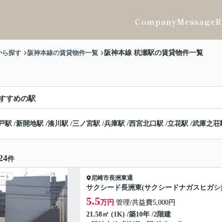
Company
Message
R
から探す
阪神本線の賃貸物件一覧
阪神本線 杭瀬駅の賃貸物件一覧
すすめの駅
戸駅
/
新開地駅
/
湊川駅
/
三ノ宮駅
/
兵庫駅
/
西宮北口駅
/
立花駅
/
武庫之荘
24
件
ート
尼崎市
長洲東通
サクシード長洲東(サクシードナガスヒガシ
5.5
万円
管理/共益費5,000円
21.58㎡ (1K) /築10年 /2階建