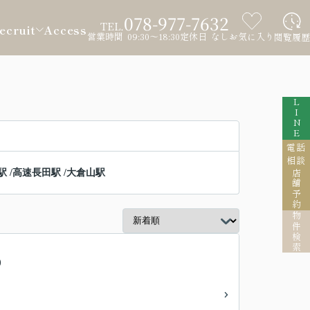
078-977-7632
TEL.
ecruit
Access
営業時間 09:30～18:30
定休日 なし
お気に入り
閲覧履歴
LINE
電話
相談
駅
/
高速長田駅
/
大倉山駅
店舗予約
物件検索
)