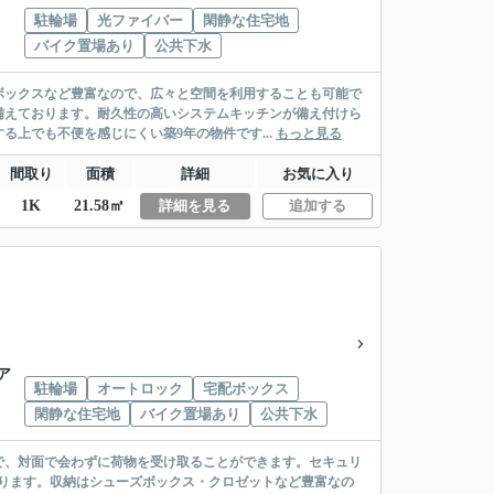
駐輪場
光ファイバー
閑静な住宅地
バイク置場あり
公共下水
ボックスなど豊富なので、広々と空間を利用することも可能で
備えております。耐久性の高いシステムキッチンが備え付けら
上でも不便を感じにくい築9年の物件です...
もっと見る
間取り
面積
詳細
お気に入り
1K
21.58㎡
詳細を見る
追加する
ア
駐輪場
オートロック
宅配ボックス
閑静な住宅地
バイク置場あり
公共下水
で、対面で会わずに荷物を受け取ることができます。セキュリ
ります。収納はシューズボックス・クロゼットなど豊富なの