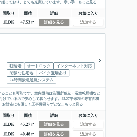
揃っており、とても充実しています。寒い季...
もっと見る
間取り
面積
詳細
お気に入り
1LDK
47.53㎡
詳細を見る
追加する
駐輪場
オートロック
インターネット対応
閑静な住宅地
バイク置場あり
24時間緊急通報システム
することも可能です。室内設備は洗面所独立・浴室乾燥機など
けているので安心して暮らせます。45.27平米程の専有面積
お財布にも優しく工事費要らずとな...
もっと見る
間取り
面積
詳細
お気に入り
1LDK
45.27㎡
詳細を見る
追加する
1LDK
40.48㎡
詳細を見る
追加する