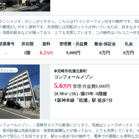
ランシャリオ」のここがイチオシ。こちらはTVインターフォン付きの物件です。収
の整理がしやすく便利です。共用部には宅配ボックスが付いているため、好きなタ
・洗面化粧台などが揃っており、とても充実しています。この物件はバルコニー付き
部屋番号
所在階
賃料
管理費・共益費
敷金/保証金
礼金
6.2
-
1階
9,000円
0万円
0万円
万円
マンション
尼崎市
杭瀬北新町
コンフォールメゾン
5.6
万円
管理/共益費8,000円
28.90㎡ (1K) /築19年 /6階建
阪神本線
「
杭瀬
」駅 徒歩7分
ンフォールメゾン」：尼崎市エリアの新居にピッタリ。収納はシューズボックス・
。室内設備は洗面化粧台・浴室乾燥機などが揃っており、とても充実しています。セ
るので安心して生活できます。駅から徒歩7分の物件で、電車での通勤にも便利な立地