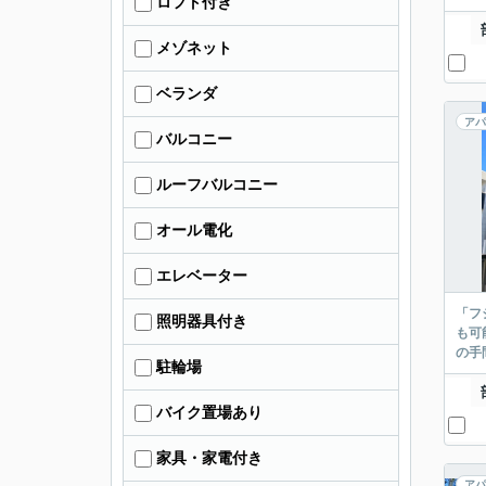
ロフト付き
メゾネット
ベランダ
アパ
バルコニー
ルーフバルコニー
オール電化
エレベーター
「フ
照明器具付き
も可
の手
駐輪場
バイク置場あり
家具・家電付き
アパ