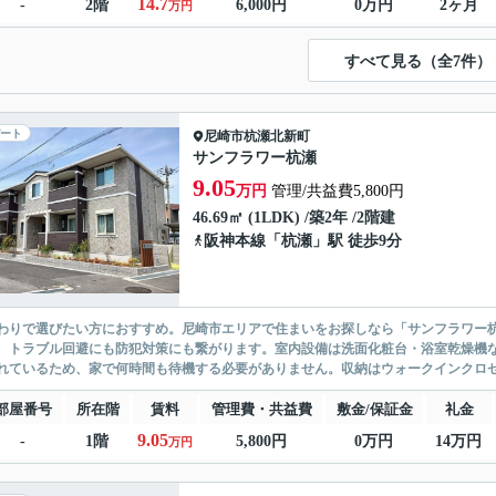
14.7
-
2階
6,000円
0万円
2ヶ月
万円
すべて見る（全7件）
ート
尼崎市
杭瀬北新町
サンフラワー杭瀬
9.05
万円
管理/共益費5,800円
46.69㎡ (1LDK) /築2年 /2階建
阪神本線
「
杭瀬
」駅 徒歩9分
わりで選びたい方におすすめ。尼崎市エリアで住まいをお探しなら「サンフラワー
、トラブル回避にも防犯対策にも繋がります。室内設備は洗面化粧台・浴室乾燥機
れているため、家で何時間も待機する必要がありません。収納はウォークインクロゼ
部屋番号
所在階
賃料
管理費・共益費
敷金/保証金
礼金
9.05
-
1階
5,800円
0万円
14万円
万円