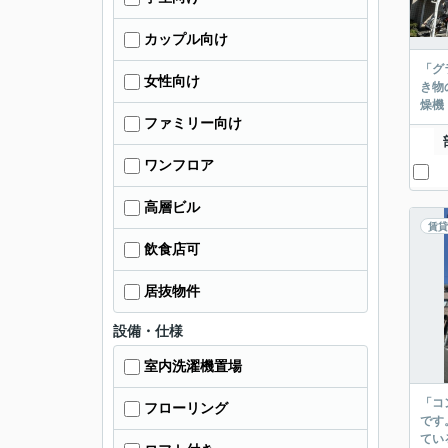
カップル向け
「グ
女性向け
き物
燥機
ファミリー向け
ワンフロア
高層ビル
賃貸
飲食店可
居抜物件
設備・仕様
室内洗濯機置場
「コ
フローリング
です
てい