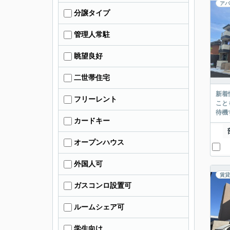
アパ
分譲タイプ
管理人常駐
眺望良好
二世帯住宅
新着
フリーレント
こと
待機
カードキー
オープンハウス
外国人可
賃貸
ガスコンロ設置可
ルームシェア可
学生向け