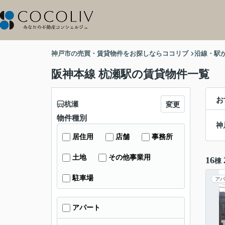
神戸市の売買・賃貸物件をお探しならココリブ
沿線・駅
阪神本線 杭瀬駅の賃貸物件一覧
お
杭瀬
変更
物件種別
神
居住用
店舗
事務所
土地
その他事業用
16
棟
駐車場
アパ
アパート