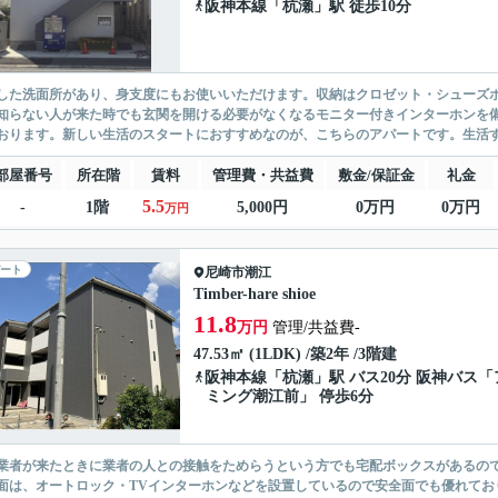
阪神本線
「
杭瀬
」駅 徒歩10分
した洗面所があり、身支度にもお使いいただけます。収納はクロゼット・シューズ
知らない人が来た時でも玄関を開ける必要がなくなるモニター付きインターホンを
おります。新しい生活のスタートにおすすめなのが、こちらのアパートです。生活する
部屋番号
所在階
賃料
管理費・共益費
敷金/保証金
礼金
5.5
-
1階
5,000円
0万円
0万円
万円
ート
尼崎市
潮江
Timber-hare shioe
11.8
万円
管理/共益費-
47.53㎡ (1LDK) /築2年 /3階建
阪神本線
「
杭瀬
」駅 バス20分 阪神バス「
ミング潮江前」 停歩6分
業者が来たときに業者の人との接触をためらうという方でも宅配ボックスがあるの
面は、オートロック・TVインターホンなどを設置しているので安全面でも優れてお