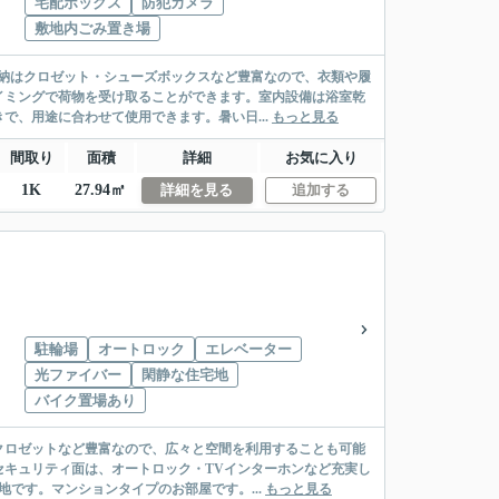
宅配ボックス
防犯カメラ
敷地内ごみ置き場
納はクロゼット・シューズボックスなど豊富なので、衣類や履
イミングで荷物を受け取ることができます。室内設備は浴室乾
で、用途に合わせて使用できます。暑い日...
もっと見る
間取り
面積
詳細
お気に入り
1K
27.94㎡
詳細を見る
追加する
駐輪場
オートロック
エレベーター
光ファイバー
閑静な住宅地
バイク置場あり
クロゼットなど豊富なので、広々と空間を利用することも可能
キュリティ面は、オートロック・TVインターホンなど充実し
です。マンションタイプのお部屋です。...
もっと見る