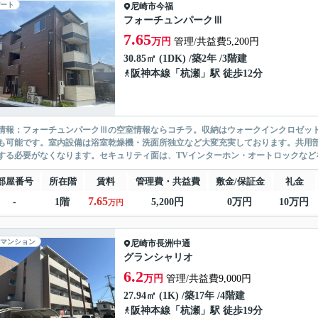
ート
尼崎市
今福
フォーチュンパークⅢ
7.65
万円
管理/共益費5,200円
30.85㎡ (1DK) /築2年 /3階建
阪神本線
「
杭瀬
」駅 徒歩12分
情報：フォーチュンパークⅢの空室情報ならコチラ。収納はウォークインクロゼッ
も可能です。室内設備は浴室乾燥機・洗面所独立など大変充実しております。共用
する必要がなくなります。セキュリティ面は、TVインターホン・オートロックなどを
部屋番号
所在階
賃料
管理費・共益費
敷金/保証金
礼金
7.65
-
1階
5,200円
0万円
10万円
万円
マンション
尼崎市
長洲中通
グランシャリオ
6.2
万円
管理/共益費9,000円
27.94㎡ (1K) /築17年 /4階建
阪神本線
「
杭瀬
」駅 徒歩19分