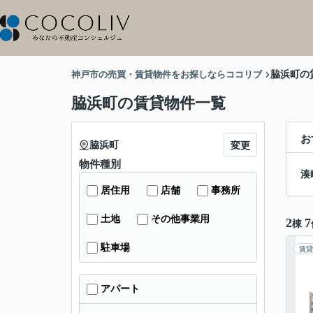
神戸市の売買・賃貸物件をお探しならココリブ
脇浜町の
脇浜町の賃貸物件一覧
お
脇浜町
変更
物件種別
湊
居住用
店舗
事務所
土地
その他事業用
2
7
棟
駐車場
賃貸
アパート