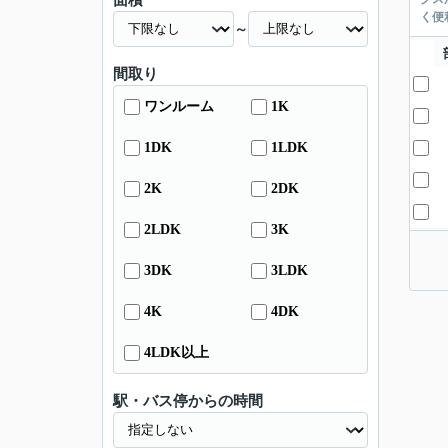
面積
く便
～
間取り
ワンルーム
1K
1DK
1LDK
2K
2DK
2LDK
3K
3DK
3LDK
4K
4DK
4LDK以上
駅・バス停からの時間