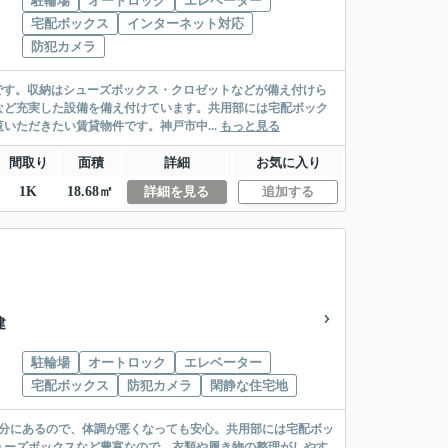
駐輪場
オートロック
エレベーター
宅配ボックス
インターネット対応
防犯カメラ
利です。収納はシューズボックス・クロゼットなどが備え付けら
など充実した設備を備え付けています。共用部には宅配ボック
ただきたい賃貸物件です。神戸市中...
もっと見る
間取り
面積
詳細
お気に入り
1K
18.68㎡
詳細を見る
追加する
建
駐輪場
オートロック
エレベーター
宅配ボックス
防犯カメラ
閑静な住宅地
2分にあるので、体調が悪くなっても安心。共用部には宅配ボッ
ューズボックスなど豊富なので、衣類や履き物の整理がしやす