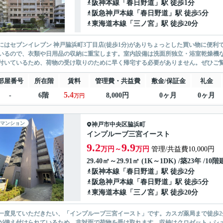
阪神本線
「
春日野道
」駅 徒歩1分
阪急神戸本線
「
春日野道
」駅 徒歩5分
東海道本線
「
三ノ宮
」駅 徒歩20分
にはセブンイレブン 神戸脇浜町3丁目店(徒歩1分)がありちょっとした買い物に便
いるので、衣類や日用品の収納に重宝します。室内設備は洗面所独立・浴室乾燥機
付いているため、荷物の受け取りのために早く帰宅する必要がありません。ぜひご覧い
部屋番号
所在階
賃料
管理費・共益費
敷金/保証金
礼金
5.4
-
6階
8,000円
0ヶ月
0ヶ月
万円
マンション
神戸市中央区
脇浜町
インプルーブ三宮イースト
9.2
9.9
万円～
万円
管理/共益費10,000円
29.40㎡～29.91㎡ (1K～1DK) /築23年 /10階
阪神本線
「
春日野道
」駅 徒歩2分
阪急神戸本線
「
春日野道
」駅 徒歩5分
東海道本線
「
三ノ宮
」駅 徒歩20分
一度見ていただきたい、「インプルーブ三宮イースト」です。カスガ薬局まで徒歩
が備え付けられているため、非対面で荷物を受け取れます。収納はクロゼット・シ