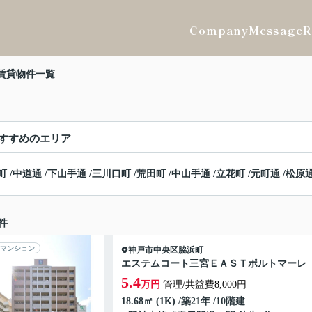
Company
Message
R
賃貸物件一覧
すすめのエリア
町
/
中道通
/
下山手通
/
三川口町
/
荒田町
/
中山手通
/
立花町
/
元町通
/
松原
件
マンション
神戸市中央区
脇浜町
エステムコート三宮ＥＡＳＴポルトマーレ
5.4
万円
管理/共益費8,000円
18.68㎡ (1K) /築21年 /10階建