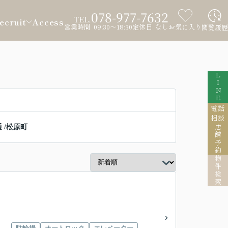
078-977-7632
TEL.
ecruit
Access
営業時間 09:30～18:30
定休日 なし
お気に入り
閲覧履歴
LINE
電話
相談
通
/
松原町
店舗予約
物件検索