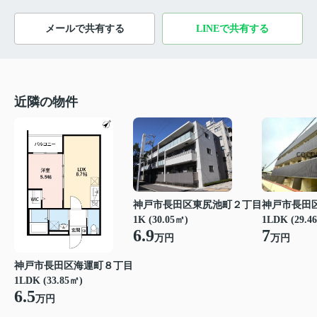
メールで共有する
LINEで共有する
近隣の物件
神戸市長田
神戸市長田区東尻池町２丁目
1LDK (29.4
1K (30.05㎡)
7
6.9
万円
万円
神戸市長田区海運町８丁目
1LDK (33.85㎡)
6.5
万円