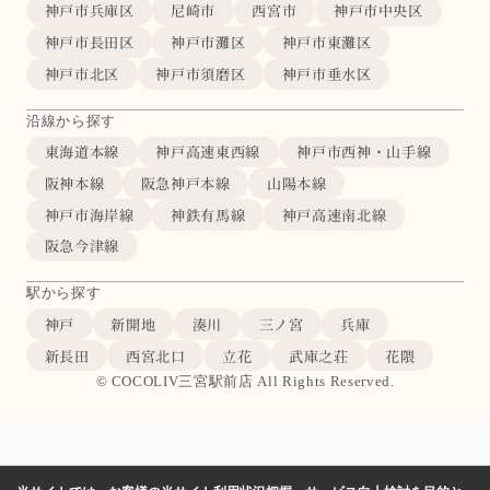
神戸市兵庫区
尼崎市
西宮市
神戸市中央区
神戸市長田区
神戸市灘区
神戸市東灘区
神戸市北区
神戸市須磨区
神戸市垂水区
沿線から探す
東海道本線
神戸高速東西線
神戸市西神・山手線
阪神本線
阪急神戸本線
山陽本線
神戸市海岸線
神鉄有馬線
神戸高速南北線
阪急今津線
駅から探す
神戸
新開地
湊川
三ノ宮
兵庫
新長田
西宮北口
立花
武庫之荘
花隈
© COCOLIV三宮駅前店 All Rights Reserved.