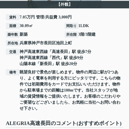
【外観】
7.05万円 管理/共益費 3,000円
賃料
30.09㎡
1LDK
面積
間取り
新築
3階/3階建
築年数
所在階
兵庫県
神戸市長田区
池田上町
所在地
神戸高速東西線
「
高速長田
」駅 徒歩7分
交通
神戸高速東西線
「
西代
」駅 徒歩9分
山陽本線
「
新長田
」駅 徒歩20分
眺望良好で景色が楽しめます。物件の周辺に駅が2つあ
備考
り、よく電車を利用する方にピッタリです。こちらの物
件では初期費用をカードでお支払いいただけます。物件
から駐車場までの距離は100mです。当社スタッフが地
域の賃貸情報をご提供いたします。お客様のこだわりや
ご要望などございましたら、お気軽に当社へお問い合わ
せ下さい。
ALEGRIA高速長田のコメント(おすすめポイント)