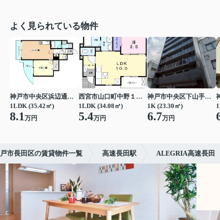
よく見られている物件
神戸市中央区浜辺通３丁目
西宮市山口町中野１丁目
神戸市中央区下山手通７丁目
1LDK (35.42㎡)
1LDK (34.08㎡)
1K (23.30㎡)
1
8.1
5.4
6.7
万円
万円
万円
戸市長田区の賃貸物件一覧
高速長田駅
ALEGRIA高速長田