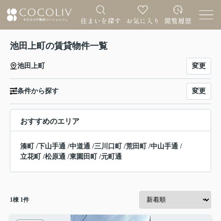
池田上町の賃貸物件一覧
変更
池田上町
変更
条件から探す
おすすめのエリア
湊町
/
下山手通
/
中道通
/
三川口町
/
荒田町
/
中山手通
/
立花町
/
松原通
/
東園田町
/
元町通
1
棟
1
件