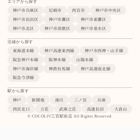
エリアから探す
神戸市兵庫区
尼崎市
西宮市
神戸市中央区
神戸市長田区
神戸市灘区
神戸市東灘区
神戸市北区
神戸市須磨区
神戸市垂水区
沿線から探す
東海道本線
神戸高速東西線
神戸市西神・山手線
阪急神戸本線
阪神本線
山陽本線
神戸市海岸線
神鉄有馬線
神戸高速南北線
阪急今津線
駅から探す
神戸
新開地
湊川
三ノ宮
兵庫
西宮北口
立花
武庫之荘
高速長田
大倉山
© COCOLIV三宮駅前店 All Rights Reserved.