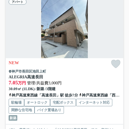
アパート
NEW
神戸市長田区池田上町
ALEGRIA高速長田
7.05
万円
管理/共益費3,000円
30.09㎡ (1LDK) /新築 /3階建
神戸高速東西線「高速長田」駅 徒歩7分
神戸高速東西線「西代」駅 徒歩9分
駐輪場
オートロック
宅配ボックス
インターネット対応
閑静な住宅地
バイク置場あり
新築