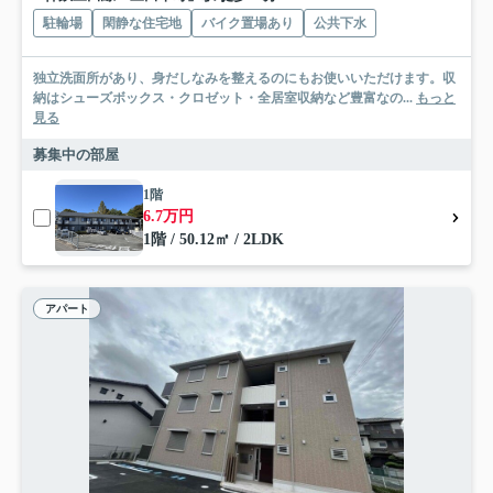
駐輪場
閑静な住宅地
バイク置場あり
公共下水
独立洗面所があり、身だしなみを整えるのにもお使いいただけます。収
納はシューズボックス・クロゼット・全居室収納など豊富なの...
もっと
見る
募集中の部屋
1階
6.7万円
1階 / 50.12㎡ / 2LDK
アパート