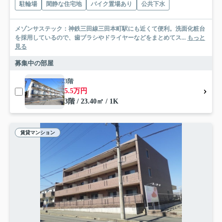
駐輪場
閑静な住宅地
バイク置場あり
公共下水
メゾンサステック：神鉄三田線三田本町駅にも近くて便利。洗面化粧台
を採用しているので、歯ブラシやドライヤーなどをまとめてス...
もっと
見る
募集中の部屋
3階
5.5万円
3階 / 23.40㎡ / 1K
賃貸マンション