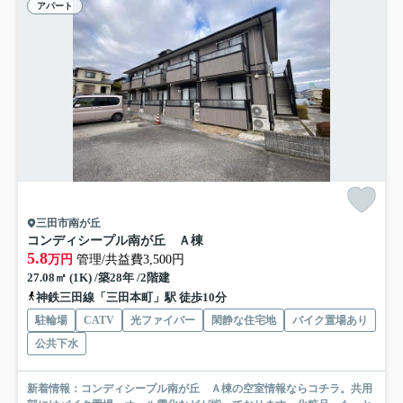
アパート
三田市南が丘
コンディシープル南が丘 Ａ棟
5.8
万円
管理/共益費3,500円
27.08㎡ (1K) /築28年 /2階建
神鉄三田線「三田本町」駅 徒歩10分
駐輪場
CATV
光ファイバー
閑静な住宅地
バイク置場あり
公共下水
新着情報：コンディシープル南が丘 Ａ棟の空室情報ならコチラ。共用