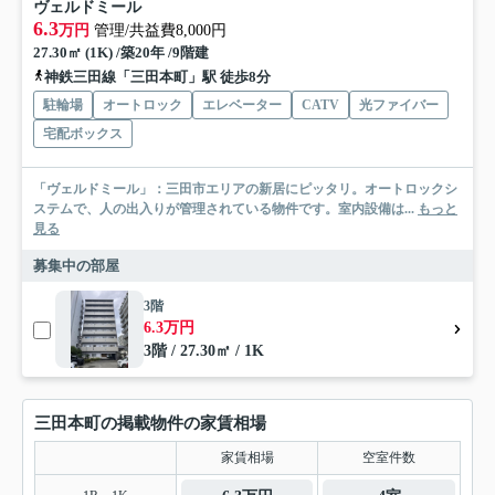
ヴェルドミール
6.3
万円
管理/共益費8,000円
27.30㎡ (1K) /築20年 /9階建
神鉄三田線「三田本町」駅 徒歩8分
駐輪場
オートロック
エレベーター
CATV
光ファイバー
宅配ボックス
「ヴェルドミール」：三田市エリアの新居にピッタリ。オートロックシ
ステムで、人の出入りが管理されている物件です。室内設備は...
もっと
見る
募集中の部屋
3階
6.3万円
3階 / 27.30㎡ / 1K
三田本町の掲載物件の家賃相場
家賃相場
空室件数