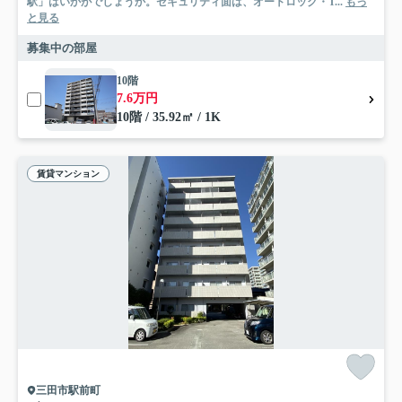
駅」はいかがでしょうか。セキュリティ面は、オートロック・T...
もっ
と見る
募集中の部屋
10階
7.6万円
10階 / 35.92㎡ / 1K
賃貸マンション
三田市駅前町