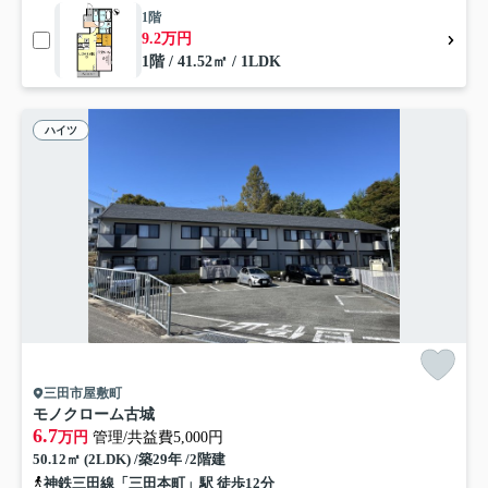
1階
9.2万円
1階 / 41.52㎡ / 1LDK
ハイツ
三田市屋敷町
モノクローム古城
6.7
万円
管理/共益費5,000円
50.12㎡ (2LDK) /築29年 /2階建
神鉄三田線「三田本町」駅 徒歩12分