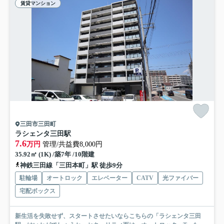
賃貸マンション
三田市三田町
ラシェンタ三田駅
7.6
万円
管理/共益費8,000円
35.92㎡ (1K) /築7年 /10階建
神鉄三田線「三田本町」駅 徒歩9分
駐輪場
オートロック
エレベーター
CATV
光ファイバー
宅配ボックス
新生活を失敗せず、スタートさせたいならこちらの「ラシェンタ三田