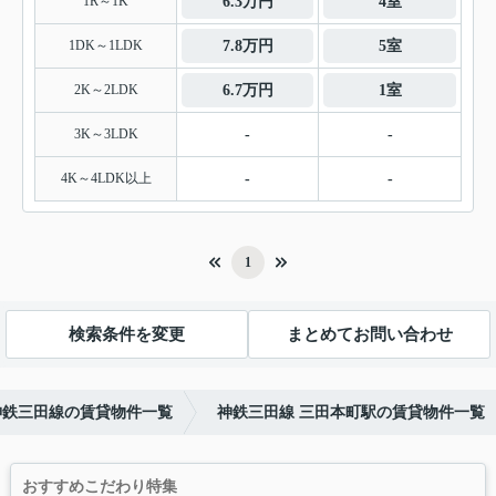
1R～1K
6.3万円
4室
1DK～1LDK
7.8万円
5室
2K～2LDK
6.7万円
1室
3K～3LDK
-
-
4K～4LDK以上
-
-
1
検索条件を変更
まとめてお問い合わせ
神鉄三田線の賃貸物件一覧
神鉄三田線 三田本町駅の賃貸物件一覧
おすすめこだわり特集