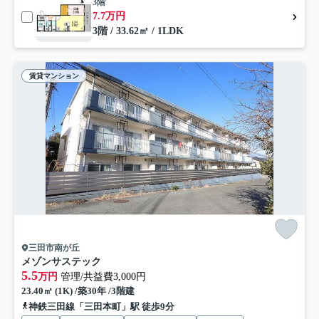
3階
7.7万円
3階 / 33.62㎡ / 1LDK
賃貸マンション
三田市南が丘
メゾンサステック
5.5
万円
管理/共益費3,000円
23.40㎡ (1K) /築30年 /3階建
神鉄三田線「三田本町」駅 徒歩9分