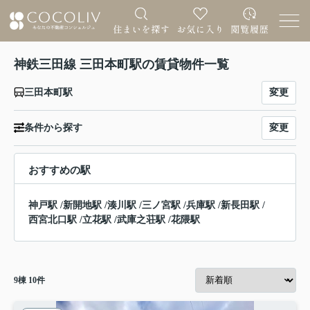
神鉄三田線 三田本町駅の賃貸物件一覧
変更
三田本町駅
変更
条件から探す
おすすめの駅
神戸駅
/
新開地駅
/
湊川駅
/
三ノ宮駅
/
兵庫駅
/
新長田駅
/
西宮北口駅
/
立花駅
/
武庫之荘駅
/
花隈駅
9
棟
10
件