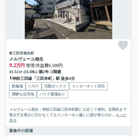
三田市相生町
メルヴェーユ相生
9.2
万円
管理/共益費6,500円
41.52㎡ (1LDK) /築2年 /2階建
神鉄三田線「三田本町」駅 徒歩4分
駐輪場
CATV
宅配ボックス
インターネット対応
閑静な住宅地
バイク置場あり
メルヴェーユ相生：神鉄三田線三田本町駅にも近くて便利。玄関先まで
覗き穴を覗きに行かなくてもインターホン越しに誰が来たのか...
もっと
見る
募集中の部屋