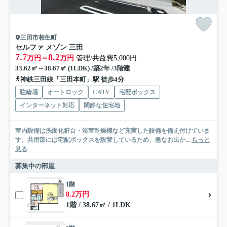
三田市相生町
セルファ メゾン 三田
7.7
8.2
万円～
万円
管理/共益費5,000円
33.62㎡～38.67㎡ (1LDK) /築2年 /3階建
神鉄三田線「三田本町」駅 徒歩4分
駐輪場
オートロック
CATV
宅配ボックス
インターネット対応
閑静な住宅地
室内設備は洗面化粧台・浴室乾燥機など充実した設備を備え付けていま
す。共用部には宅配ボックスを設置しているため、急なお出か...
もっと
見る
募集中の部屋
1階
8.2万円
1階 / 38.67㎡ / 1LDK