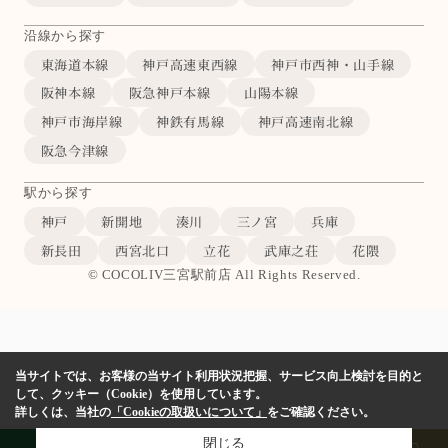
沿線から探す
東海道本線
神戸高速東西線
神戸市西神・山手線
阪神本線
阪急神戸本線
山陽本線
神戸市海岸線
神鉄有馬線
神戸高速南北線
阪急今津線
駅から探す
神戸
新開地
湊川
三ノ宮
兵庫
新長田
西宮北口
立花
武庫之荘
花隈
© COCOLIV三宮駅前店 All Rights Reserved.
当サイトでは、お客様の当サイト利用状況把握、サービス向上検討を目的と
して、クッキー（Cookie）を使用しています。
詳しくは、当社の
「Cookieの取扱いについて」
をご確認ください。
閉じる