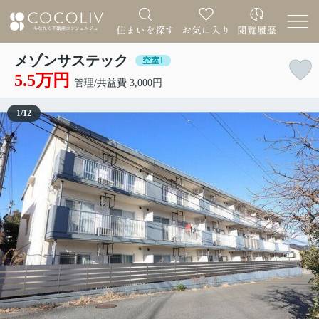
メゾンサステック
空室1
5.5万円
管理/共益費 3,000円
1
/
12