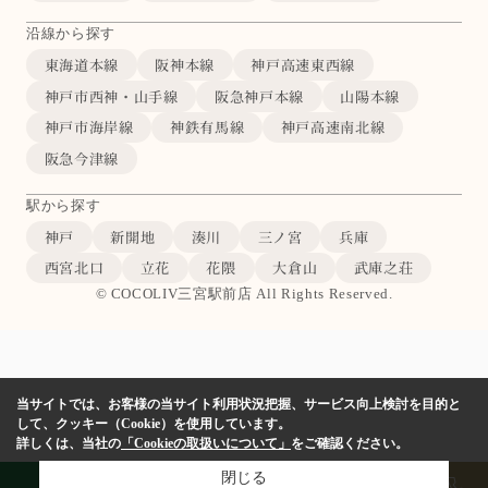
沿線から探す
東海道本線
阪神本線
神戸高速東西線
神戸市西神・山手線
阪急神戸本線
山陽本線
神戸市海岸線
神鉄有馬線
神戸高速南北線
阪急今津線
駅から探す
神戸
新開地
湊川
三ノ宮
兵庫
西宮北口
立花
花隈
大倉山
武庫之荘
© COCOLIV三宮駅前店 All Rights Reserved.
当サイトでは、お客様の当サイト利用状況把握、サービス向上検討を目的と
して、クッキー（Cookie）を使用しています。
詳しくは、当社の
「Cookieの取扱いについて」
をご確認ください。
閉じる
LINE
物件検索
店舗予約