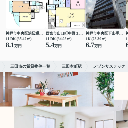
神戸市中央区浜辺通３丁目
西宮市山口町中野１丁目
神戸市中央区下山手通７丁目
1LDK (35.42㎡)
1LDK (34.08㎡)
1K (23.30㎡)
1
8.1
5.4
6.7
万円
万円
万円
三田市の賃貸物件一覧
三田本町駅
メゾンサステック