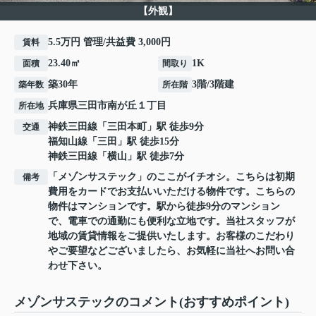
【外観】
5.5万円 管理/共益費 3,000円
賃料
23.40㎡
1K
面積
間取り
築30年
3階/3階建
築年数
所在階
兵庫県
三田市
南が丘
１丁目
所在地
神鉄三田線
「
三田本町
」駅 徒歩9分
交通
福知山線
「
三田
」駅 徒歩15分
神鉄三田線
「
横山
」駅 徒歩7分
「メゾンサステック」のここがイチオシ。こちらは初期
備考
費用をカードでお支払いいただける物件です。こちらの
物件はマンションです。駅から徒歩9分のマンション
で、電車での通勤にも便利な立地です。当社スタッフが
地域の賃貸情報をご提供いたします。お客様のこだわり
やご要望などございましたら、お気軽に当社へお問い合
わせ下さい。
メゾンサステックのコメント(おすすめポイント)