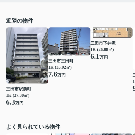
近隣の物件
三田市下井沢
1K (26.08㎡)
6.1
万円
三田市三田町
1K (35.92㎡)
7.6
万円
1
三田市駅前町
1K (27.30㎡)
6.3
万円
よく見られている物件