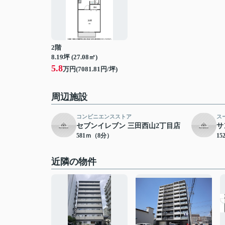
2階
8.19坪 (27.08㎡)
5.8
万円(7081.81円/坪)
周辺施設
コンビニエンスストア
ス
セブンイレブン 三田西山2丁目店
サ
581ｍ（8分）
15
近隣の物件