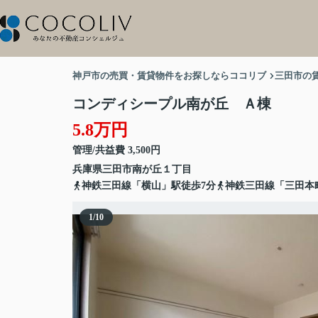
神戸市の売買・賃貸物件をお探しならココリブ
三田市の
コンディシープル南が丘 Ａ棟
5.8万円
管理/共益費 3,500円
兵庫県
三田市
南が丘
１丁目
神鉄三田線「横山」駅徒歩7分
神鉄三田線「三田本
1
/
10