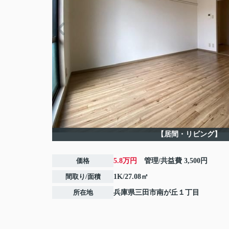
【居間・リビング】
価格
5.8万円
管理/共益費
3,500円
間取り/面積
1K/27.08㎡
所在地
兵庫県
三田市
南が丘
１丁目