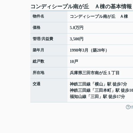
コンディシープル南が丘 Ａ棟の基本情報
物件名
コンディシープル南が丘 Ａ棟
価格
5.8万円
管理/共益費
3,500円
築年月
1998年3月（築28年）
総戸数
10戸
所在地
兵庫県
三田市
南が丘
１丁目
交通
神鉄三田線
「
横山
」駅 徒歩7分
神鉄三田線
「
三田本町
」駅 徒歩1
福知山線
「
三田
」駅 徒歩17分