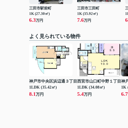
三田市駅前町
三田市三田町
1K (27.30㎡)
1K (35.92㎡)
1
6.3
7.6
6
万円
万円
よく見られている物件
神戸市中央区浜辺通３丁目
西宮市山口町中野１丁目
神
1LDK (35.42㎡)
1LDK (34.08㎡)
1K 
8.1
5.4
6.7
万円
万円