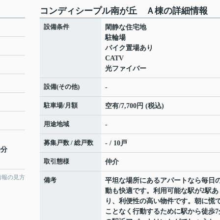
コンディシープル南が丘 Ａ棟の詳細情報
設備条件
閑静な住宅地
駐輪場
バイク置場あり
CATV
光ファイバー
設備(その他)
-
駐車場/月額
空有/7,700円 (税込)
用途地域
-
募集戸数 / 総戸数
- / 10戸
0分
取引態様
仲介
情報の見方
備考
平坦な場所にあるアパートなら毎日
動も快適です。利用可能な駅が2駅あ
り、利便性の高い物件です。朝に慌
ことなく行動するために駅から徒歩7