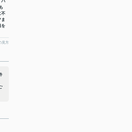
。バ
も
に不
フま
報を
の見方
件
こ
ご