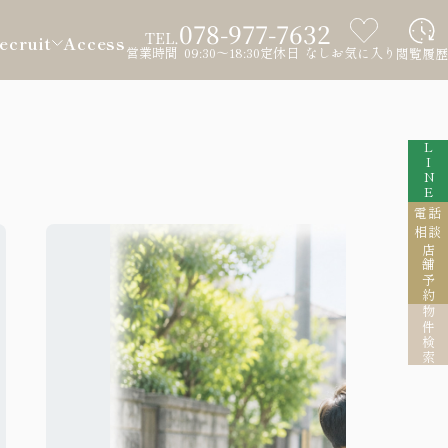
078-977-7632
TEL.
ecruit
Access
営業時間 09:30～18:30
定休日 なし
お気に入り
閲覧履歴
LINE
電話
相談
店舗予約
物件検索