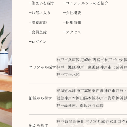
住まいを探す
コンシェルジュのご紹介
お気に入り
会社概要
閲覧履歴
採用情報
会員登録
アクセス
ログイン
神戸市兵庫区
尼崎市
西宮市
神戸市中央
エリアから探す
神戸市灘区
神戸市東灘区
神戸市北区
神
神戸市垂水区
東海道本線
神戸高速東西線
神戸市西神
沿線から探す
阪急神戸本線
山陽本線
神戸市海岸線
神
神戸高速南北線
阪急今津線
神戸
新開地
湊川
三ノ宮
兵庫
西宮北口
立
駅から探す