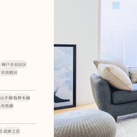
区
神戸市長田区
戸市須磨区
・山手線
阪神本線
鉄有馬線
花
武庫之荘