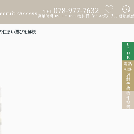
078-977-7632
TEL.
ecruit
Access
営業時間 09:30～18:30
定休日 なし
お気に入り
閲覧履歴
の住まい選びを解説
LINE
電話
相談
店舗予約
物件検索