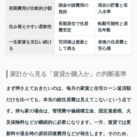
頭金や諸費用の
現在の貯蓄と収
初期費用が比較的少額
負担
入水準
長期居住で住居
転勤可能性と居
住み替えやすい柔軟性
費安定
住年数
一生家賃を支払い続け
完済後は資産と
老後の住居費と
る
して残る
安心感
家計から見る「賃貸か購入か」の判断基準
まず押さえておきたいのは、毎月の家賃と住宅ローン返済額
だけを比べても、本当の総住居費は見えてこないという点で
す。持ち家の場合は、管理費や修繕積立金、固定資産税、火
災保険料などが継続的に必要になります。一方、賃貸では更
新料や退去時の原状回復費用などが発生します。そのため、