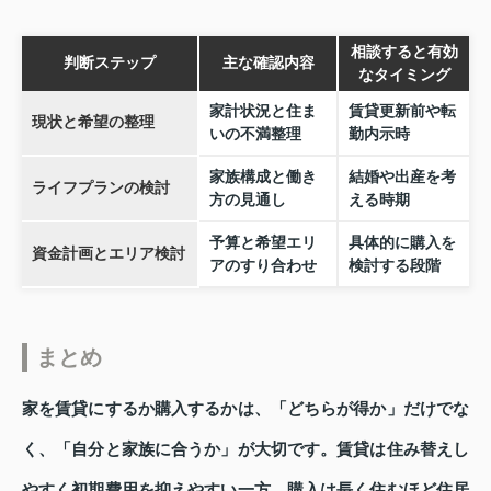
相談すると有効
判断ステップ
主な確認内容
なタイミング
家計状況と住ま
賃貸更新前や転
現状と希望の整理
いの不満整理
勤内示時
家族構成と働き
結婚や出産を考
ライフプランの検討
方の見通し
える時期
予算と希望エリ
具体的に購入を
資金計画とエリア検討
アのすり合わせ
検討する段階
まとめ
家を賃貸にするか購入するかは、「どちらが得か」だけでな
く、「自分と家族に合うか」が大切です。賃貸は住み替えし
やすく初期費用を抑えやすい一方、購入は長く住むほど住居