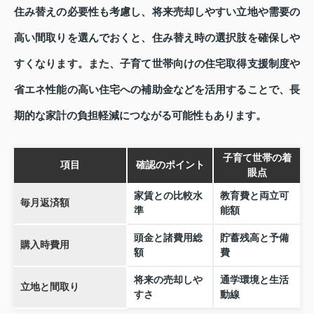
住み替えの必要性も考慮し、将来売却しやすい立地や需要の
高い間取りを選んでおくと、住み替え時の選択肢を確保しや
すくなります。また、子育て世帯向けの住宅取得支援制度や
省エネ性能の高い住宅への補助金などを活用することで、長
期的な家計の負担軽減につながる可能性もあります。
子育て世帯の着
項目
確認のポイント
眼点
家賃との比較水
教育費と両立可
毎月返済額
準
能額
頭金と諸費用総
貯蓄残高と予備
購入時費用
額
費
将来の売却しや
通学環境と生活
立地と間取り
すさ
動線