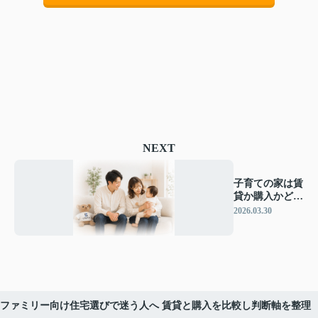
NEXT
子育ての家は賃
貸か購入かどっ
ちが安心？判断
2026.03.30
に迷う家族の選
び方ガイド
ファミリー向け住宅選びで迷う人へ 賃貸と購入を比較し判断軸を整理