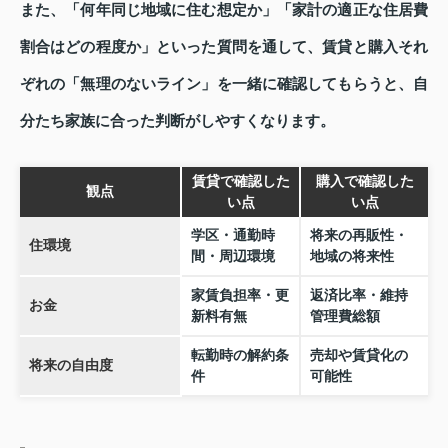
また、「何年同じ地域に住む想定か」「家計の適正な住居費
割合はどの程度か」といった質問を通して、賃貸と購入それ
ぞれの「無理のないライン」を一緒に確認してもらうと、自
分たち家族に合った判断がしやすくなります。
賃貸で確認した
購入で確認した
観点
い点
い点
学区・通勤時
将来の再販性・
住環境
間・周辺環境
地域の将来性
家賃負担率・更
返済比率・維持
お金
新料有無
管理費総額
転勤時の解約条
売却や賃貸化の
将来の自由度
件
可能性