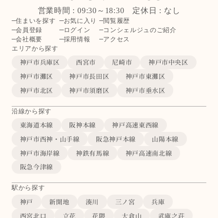
営業時間 : 09:30～18:30 定休日 : なし
住まいを探す
お気に入り
閲覧履歴
会員登録
ログイン
コンシェルジュのご紹介
会社概要
採用情報
アクセス
エリアから探す
神戸市兵庫区
西宮市
尼崎市
神戸市中央区
神戸市灘区
神戸市長田区
神戸市東灘区
神戸市北区
神戸市須磨区
神戸市垂水区
沿線から探す
東海道本線
阪神本線
神戸高速東西線
神戸市西神・山手線
阪急神戸本線
山陽本線
神戸市海岸線
神鉄有馬線
神戸高速南北線
阪急今津線
駅から探す
神戸
新開地
湊川
三ノ宮
兵庫
西宮北口
立花
花隈
大倉山
武庫之荘