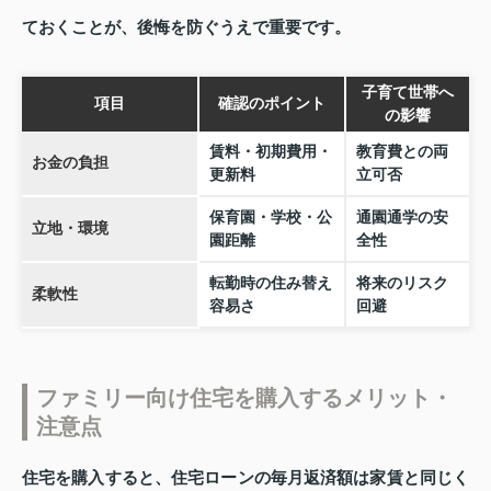
ておくことが、後悔を防ぐうえで重要です。
子育て世帯へ
項目
確認のポイント
の影響
賃料・初期費用・
教育費との両
お金の負担
更新料
立可否
保育園・学校・公
通園通学の安
立地・環境
園距離
全性
転勤時の住み替え
将来のリスク
柔軟性
容易さ
回避
ファミリー向け住宅を購入するメリット・
注意点
住宅を購入すると、住宅ローンの毎月返済額は家賃と同じく