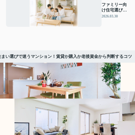
ファミリー向
け住宅選びで
迷う人へ 賃貸
2026.03.30
と購入を比較
し判断軸を整
理
住まい選びで迷うマンション！賃貸か購入か老後資金から判断するコツ