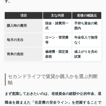
す。
項目
主な内容
老後の確認点
頭金・諸費用一
手持ち資金の範
購入時の費用
式
囲内
ローン・管理費
年金収入で無理
毎月の支出
等
なく
修繕費・固定資
値上がりを含め
将来の負担
産税
試算
セカンドライフで賃貸か購入かを選ぶ判断
軸
まず意識しておきたいのは、老後資金の総額や公的年金、退
職金を踏まえた「住居費の安全ライン」を把握することで