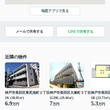
地図アプリで見る
メールで共有する
LINEで共有する
近隣の物件
神戸市長田区大塚町３丁目
神戸市長田区東尻池町２丁目
神戸市長田
1LDK (29.46㎡)
1K (30.05㎡)
1R (23.73㎡)
7
6.9
5.3
万円
万円
万円