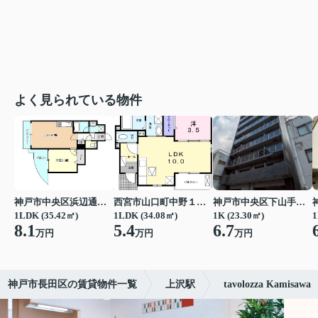
よく見られている物件
神戸市中央区浜辺通３丁目
西宮市山口町中野１丁目
神戸市中央区下山手通７丁目
1LDK (35.42㎡)
1LDK (34.08㎡)
1K (23.30㎡)
1
8.1
5.4
6.7
万円
万円
万円
神戸市長田区の賃貸物件一覧
上沢駅
tavolozza Kamisawa