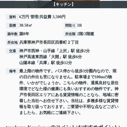
【キッチン】
6万円 管理/共益費 3,500円
賃料
30.50㎡
1R
面積
間取り
築8年
2階/2階建
築年数
所在階
兵庫県
神戸市長田区
四番町
２丁目
所在地
神戸市西神・山手線
「
上沢
」駅 徒歩2分
交通
神戸高速東西線
「
大開
」駅 徒歩6分
山陽本線
「
兵庫
」駅 徒歩12分
最上階の物件です。バス停から徒歩3分圏内なので、雨
備考
の日の外出も苦になりません。駐車場まで100mの物
件、いかがでしょうか。こちらの物件、通風良好な居住
環境でどなた様の健康にも良いおすすめの物件です。神
戸市長田区エリアにある賃貸情報のことなら、地域に密
着した当社へお任せ下さい。当社は、多種多様な賃貸情
報を取り扱っております。ご要望や不明な点などござい
ましたら、お気軽にご連絡下さい。