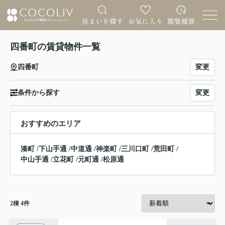
四番町の賃貸物件一覧
変更
四番町
変更
条件から探す
おすすめのエリア
湊町
/
下山手通
/
中道通
/
神楽町
/
三川口町
/
荒田町
/
中山手通
/
立花町
/
元町通
/
松原通
2
棟
4
件