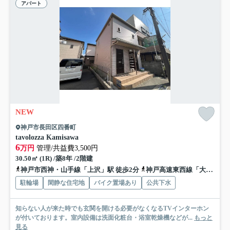
アパート
NEW
神戸市長田区四番町
tavolozza Kamisawa
6
万円
管理/共益費3,500円
30.50㎡ (1R) /築8年 /2階建
神戸市西神・山手線「上沢」駅 徒歩2分
神戸高速東西線「大開」駅 徒歩6分
駐輪場
閑静な住宅地
バイク置場あり
公共下水
知らない人が来た時でも玄関を開ける必要がなくなるTVインターホン
が付いております。室内設備は洗面化粧台・浴室乾燥機などが...
もっと
見る