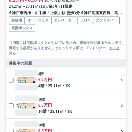
万円～
万円
管理/共益費6,300円
24.27㎡～25.11㎡ (1K) /築5年 /11階建
神戸市西神・山手線「上沢」駅 徒歩3分
神戸高速東西線「高速長田」駅 徒歩5分
駐輪場
オートロック
エレベーター
CATV
光ファイバー
宅配ボックス
共用部には宅配ボックスが付いているため、荷物を受け取るために早く
帰宅する必要がありません。セキュリティ面は、TVインター...
もっと
見る
募集中の部屋
4階
6.2万円
4階 / 25.11㎡ / 1K
10階
6.5万円
10階 / 25.11㎡ / 1K
10階
6.5万円