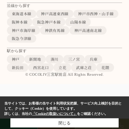
沿線から探す
東海道本線
神戸高速東西線
神戸市西神・山手線
阪神本線
阪急神戸本線
山陽本線
神戸市海岸線
神鉄有馬線
神戸高速南北線
阪急今津線
駅から探す
神戸
新開地
湊川
三ノ宮
兵庫
新長田
西宮北口
立花
武庫之荘
花隈
© COCOLIV三宮駅前店 All Rights Reserved.
当サイトでは、お客様の当サイト利用状況把握、サービス向上検討を目的と
して、クッキー（Cookie）を使用しています。
詳しくは、当社の
「Cookieの取扱いについて」
をご確認ください。
閉じる
LINE
物件検索
店舗予約