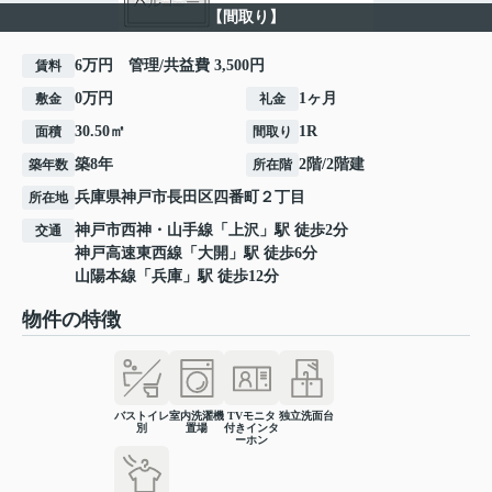
【間取り】
6万円 管理/共益費 3,500円
賃料
0万円
1ヶ月
敷金
礼金
30.50㎡
1R
面積
間取り
築8年
2階/2階建
築年数
所在階
兵庫県
神戸市長田区
四番町
２丁目
所在地
神戸市西神・山手線
「
上沢
」駅 徒歩2分
交通
神戸高速東西線
「
大開
」駅 徒歩6分
山陽本線
「
兵庫
」駅 徒歩12分
物件の特徴
バストイレ
室内洗濯機
TVモニタ
独立洗面台
別
置場
付きインタ
ーホン