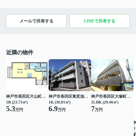
メールで共有する
LINEで共有する
近隣の物件
神戸市長田区大塚町３丁目
神戸市長田区片山町３丁目
神戸市長田区東尻池町２丁目
1LDK (29.46㎡)
1R (23.73㎡)
1K (30.05㎡)
7
5.3
6.9
万円
万円
万円
1