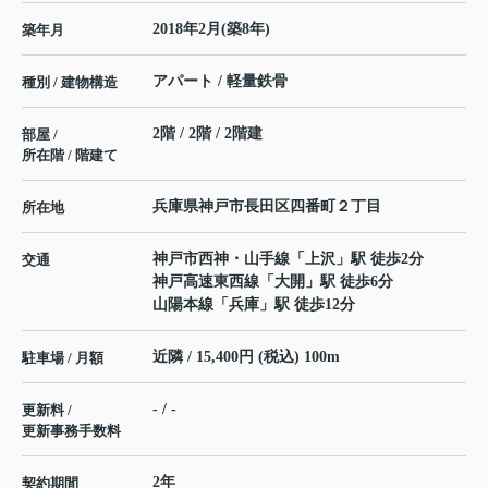
2018年2月(築8年)
築年月
アパート / 軽量鉄骨
種別 / 建物構造
2階 / 2階 / 2階建
部屋 /
所在階 / 階建て
兵庫県
神戸市長田区
四番町
２丁目
所在地
神戸市西神・山手線
「
上沢
」駅 徒歩2分
交通
神戸高速東西線
「
大開
」駅 徒歩6分
山陽本線
「
兵庫
」駅 徒歩12分
近隣 / 15,400円 (税込) 100m
駐車場 / 月額
- / -
更新料 /
更新事務手数料
2年
契約期間