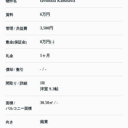
tavolozza Kamisawa
物件名
6万円
賃料
3,500円
管理 / 共益費
0万円(-)
敷金(保証金)
1ヶ月
礼金
- / -
償却 / 敷引
1R
間取り / 詳細
洋室 9.3帖
30.50㎡ / -
面積 /
バルコニー面積
南東
向き