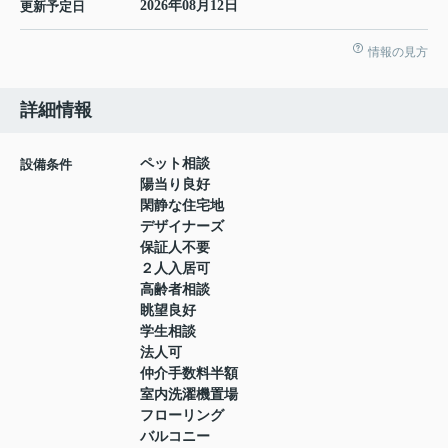
2026年08月12日
更新予定日
情報の見方
詳細情報
ペット相談
設備条件
陽当り良好
閑静な住宅地
デザイナーズ
保証人不要
２人入居可
高齢者相談
眺望良好
学生相談
法人可
仲介手数料半額
室内洗濯機置場
フローリング
バルコニー