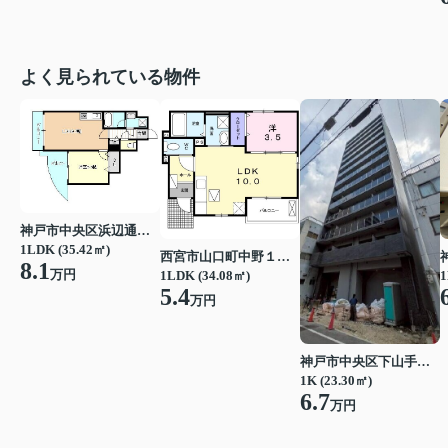
よく見られている物件
神戸市中央区浜辺通３丁目
1LDK (35.42㎡)
西宮市山口町中野１丁目
8.1
万円
1LDK (34.08㎡)
1
5.4
万円
神戸市中央区下山手通７丁目
1K (23.30㎡)
6.7
万円