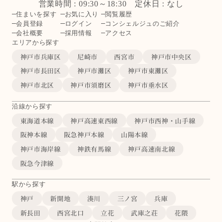
営業時間 : 09:30～18:30 定休日 : なし
住まいを探す
お気に入り
閲覧履歴
会員登録
ログイン
コンシェルジュのご紹介
会社概要
採用情報
アクセス
エリアから探す
神戸市兵庫区
尼崎市
西宮市
神戸市中央区
神戸市長田区
神戸市灘区
神戸市東灘区
神戸市北区
神戸市須磨区
神戸市垂水区
沿線から探す
東海道本線
神戸高速東西線
神戸市西神・山手線
阪神本線
阪急神戸本線
山陽本線
神戸市海岸線
神鉄有馬線
神戸高速南北線
阪急今津線
駅から探す
神戸
新開地
湊川
三ノ宮
兵庫
新長田
西宮北口
立花
武庫之荘
花隈