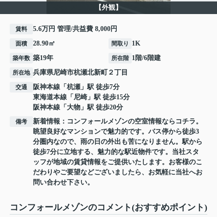
【外観】
5.6万円 管理/共益費 8,000円
賃料
28.90㎡
1K
面積
間取り
築19年
1階/6階建
築年数
所在階
兵庫県
尼崎市
杭瀬北新町
２丁目
所在地
阪神本線
「
杭瀬
」駅 徒歩7分
交通
東海道本線
「
尼崎
」駅 徒歩15分
阪神本線
「
大物
」駅 徒歩20分
新着情報：コンフォールメゾンの空室情報ならコチラ。
備考
眺望良好なマンションで魅力的です。バス停から徒歩3
分圏内なので、雨の日の外出も苦になりません。駅から
徒歩7分に立地する、魅力的な駅近物件です。当社スタ
ッフが地域の賃貸情報をご提供いたします。お客様のこ
だわりやご要望などございましたら、お気軽に当社へお
問い合わせ下さい。
コンフォールメゾンのコメント(おすすめポイント)