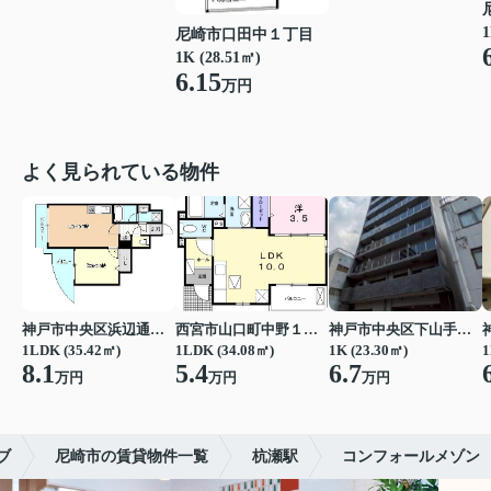
1
尼崎市口田中１丁目
1K (28.51㎡)
6.15
万円
よく見られている物件
神戸市中央区浜辺通３丁目
西宮市山口町中野１丁目
神戸市中央区下山手通７丁目
1LDK (35.42㎡)
1LDK (34.08㎡)
1K (23.30㎡)
1
8.1
5.4
6.7
万円
万円
万円
ブ
尼崎市の賃貸物件一覧
杭瀬駅
コンフォールメゾン